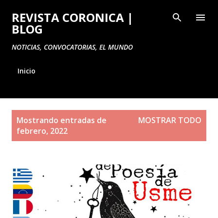
Ir al contenido principal
REVISTA CORONICA |
BLOG
NOTICIAS, CONVOCATORIAS, EL MUNDO
Inicio
E
Mostrando entradas de
MOSTRAR TODO
n
febrero, 2022
t
r
a
d
a
s