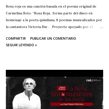
Rosa roja es una canción basada en el poema original de
Carmelina Soto. “Rosa Roja, forma parte del disco en
homenaje a la poeta quindiana, 8 poemas musicalizados por
la cantautora Victoria Sur . Proyecto apoyado por el
Ministerio de las Culturas, las Artes y los Saberes,
COMPARTIR
PUBLICAR UN COMENTARIO
Programa Nacional de Concertación Cultural y la Secretaría
SEGUIR LEYENDO »
de Cultura de la gobernación del Quindío ROSA ROJA
(Poema Carmelina Soto/Música: Victoria Sur) Eres la
sangre en breve arquitectura de corazón al viento
acostumbrado, amor en rojo y en aroma pura nostalgias de
gorrión enamorado. Quién te hizo rosa-fuego en la
verdura esperanzada y férvida del prado? y ese sufrir de
espinas y dulzura y jardín por alondras clausurado? En tu
clara bondad de miel caliente, sombra casi de fruto
sugerente entre nubes y pájaros soñando. Y en tu llama de
sangre perseguida, indefinidamente indefinida, sigues por