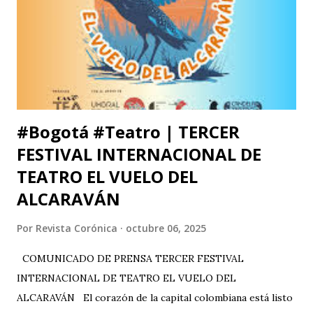
de una manera tan aterradora. Lo de menos es tu voto
anunciado, del que eres libre y soberano. Se trata de una
decisión que, por supuesto, no comparto pero que
respeto. Así es como suele decirse, con educación? Pero, lo
que me ll...
#Bogotá #Teatro | TERCER
FESTIVAL INTERNACIONAL DE
TEATRO EL VUELO DEL
ALCARAVÁN
Por
Revista Corónica
octubre 06, 2025
COMUNICADO DE PRENSA TERCER FESTIVAL
INTERNACIONAL DE TEATRO EL VUELO DEL
ALCARAVÁN El corazón de la capital colombiana está listo