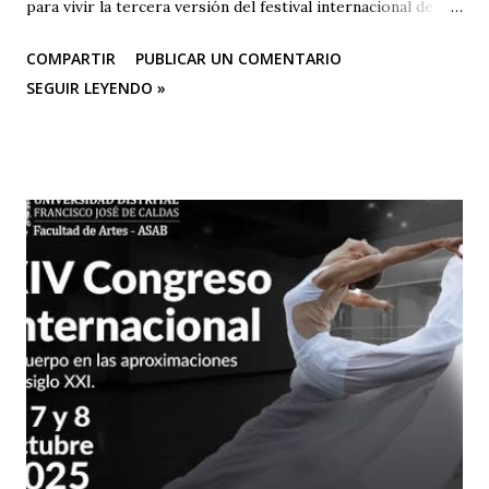
para vivir la tercera versión del festival internacional de
teatro “El Vuelo Del Alcaraván” que se realizará de 3 al 12
COMPARTIR
PUBLICAR UN COMENTARIO
de octubre del 2025 en el Corredor Cultural Del Centro
SEGUIR LEYENDO »
Comercial Los Ángeles, dónde actualmente se han
consolidado 6 escenarios convirtiéndose en un epicentro
artístico vital para la ciudad; Corporación Changua Teatro,
DANTEXCO -Danza Teatro Experimental De Colombia-, El
Galponcito De Umbral- Correo De Voz Teatro , Candela
Teatro y CASA TEA -Teatro Estudio Alcaraván- este último,
organizador del festival. Teatro Estudio Alcaraván, las
salas del corredor cultural, los grupos y artistas
participantes les hacen una cordial invitación al público
capitalino y a los espectadores del arte y la cultura en la
ciudad (y fuera de ella) para que asistan a la tercera versión
de este festival internacional de teatro que este año les ...