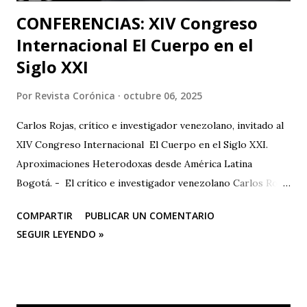
CONFERENCIAS: XIV Congreso
Internacional El Cuerpo en el
Siglo XXI
Por
Revista Corónica
octubre 06, 2025
Carlos Rojas, crítico e investigador venezolano, invitado al
XIV Congreso Internacional El Cuerpo en el Siglo XXI.
Aproximaciones Heterodoxas desde América Latina
Bogotá. - El crítico e investigador venezolano Carlos Rojas
será el primer representante de la Universidad Nacional
COMPARTIR
PUBLICAR UN COMENTARIO
Experimental de las Artes (UNEARTE), de Venezuela, en la
SEGUIR LEYENDO »
nueva edición del XIV Congreso Internacional El Cuerpo en
el Siglo XXI. Aproximaciones Heterodoxas desde América
Latina , que se celebrará los días 6, 7 y 8 de octubre de 2025
en la Facultad de Artes ASAB de la Universidad Distrital