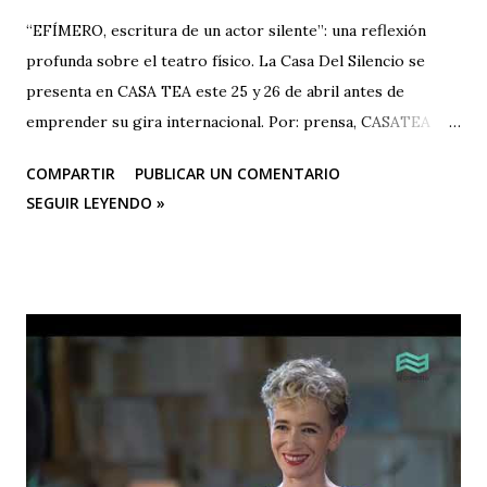
“EFÍMERO, escritura de un actor silente”: una reflexión
profunda sobre el teatro físico. La Casa Del Silencio se
presenta en CASA TEA este 25 y 26 de abril antes de
emprender su gira internacional. Por: prensa, CASATEA
BOLETÍN DE PRENSA "Después de cautivar al público en
COMPARTIR
PUBLICAR UN COMENTARIO
CASA TEA con sus últimas funciones este 25 y 26 de abril de
SEGUIR LEYENDO »
“Efímero”, La Casa del Silencio se embarcará en una gira
internacional. Con una técnica de mimo corporal dramático
y una poderosa narrativa visual, esta obra reflexiva sobre la
vida y el arte del actor silente promete dejar una huella
imborrable en todos los que la presencien." La Casa del
Silencio se embarcará nuevamente en una gira
internacional, llevando su importante trabajo de teatro
físico con funciones y seminarios a escenarios de Portugal
(dónde La Casa Del Silencio tiene una presencia significativa
ya que el teatro físico tiene un lugar muy importante en la