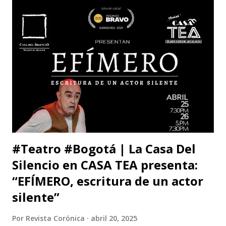
Francisco José de Caldas (Bogotá, Colombia). El congreso
cuenta con el respaldo de instituciones académicas de gran
prestigio como la Universidad Michoacana de San Nicolás
de Hidalgo (México), la Facultad de Estudios Superiores
Iztacala (UNAM, México) y la Facultad de Estudios
Superiores Acatlán (UNAM, México), además de un comité
organizador comprometido con abrir nuevas miradas sobre
el cuerpo, la esce...
#Teatro #Bogotá | La Casa Del
Silencio en CASA TEA presenta:
“EFÍMERO, escritura de un actor
silente”
Por
Revista Corónica
abril 20, 2025