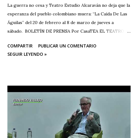
La guerra no cesa y Teatro Estudio Alcaraván no deja que la
esperanza del pueblo colombiano muera: “La Caída De Las
Águilas” del 20 de febrero al 8 de marzo de jueves a
sábado. BOLETÍN DE PRENSA Por CasaTEA EL TEATRO
LUCHANDO CONTRA EL OLVIDO Teatro Estudio
COMPARTIR
PUBLICAR UN COMENTARIO
Alcaraván inicia actividades en su sede CASA TEA con un
SEGUIR LEYENDO »
homenaje muy especial que se hará en conmemoración de
los 25 años de la tragedia del Salado (Carmen de Bolívar),
con la temporada de su obra teatral “La Caída De Las
Águilas” que se realizará del 20 de febrero al 8 de marzo,
de jueves a sábado. Los integrantes del grupo Teatro
Estudio Alcaraván sienten la necesidad de seguir en la lucha
contra el olvido con la obra teatral “La Caída De Las
Águilas”, una historia que a través del arte contribuye a la
memoria histórica como acción restaurativa y emblemática
de un país donde la guerra se permea las veces que sea