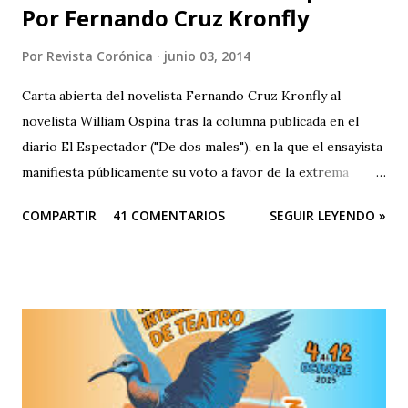
Por Fernando Cruz Kronfly
Por
Revista Corónica
junio 03, 2014
Carta abierta del novelista Fernando Cruz Kronfly al
novelista William Ospina tras la columna publicada en el
diario El Espectador ("De dos males"), en la que el ensayista
manifiesta públicamente su voto a favor de la extrema
derecha, entre las dos derechas que disputan la presidencia
COMPARTIR
41 COMENTARIOS
SEGUIR LEYENDO »
de Colombia. Aquí la columna de Ospina . Revista Corónica
reproduce a continuación la carta abierta del escritor
Fernando Cruz Kronfly : "Cali, Junio 2, 2014 Querido
William: Tú sabes la amistad y el afecto que nos une. Eso
está claro y nada de esto se afectará. Pero, la publicidad de
tu documento me obliga a hablarte en público. Entonces,
debo decirte que tu decisión de preferir al Zorro sobre el
Santo me ha llenado de estupor. No necesitabas explicarla