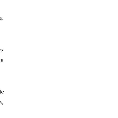
ha
as
as
le
e,