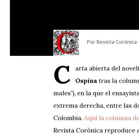
Por
Revista Corónica
C
arta abierta del nove
Ospina
tras la column
males"), en la que el ensayis
extrema derecha, entre las d
Colombia.
Aquí la columna d
Revista Corónica reproduce a 