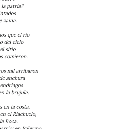
la patria?
intados
e zaina.
os que el río
 del cielo
el sitio
os comieron.
ros mil arribaron
 de anchura
 endriagos
n la brújula.
 en la costa,
en el Riachuelo,
la Boca.
arrio: en Palermo.