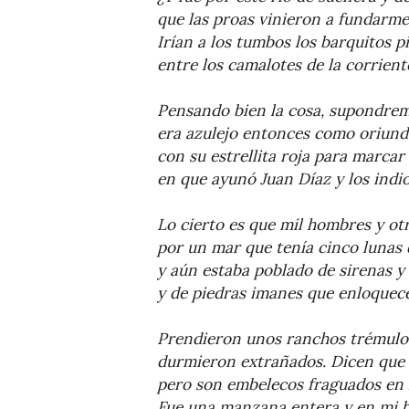
que las proas vinieron a fundarme 
Irían a los tumbos los barquitos p
entre los camalotes de la corrient
Pensando bien la cosa, supondrem
era azulejo entonces como oriundo
con su estrellita roja para marcar 
en que ayunó Juan Díaz y los indi
Lo cierto es que mil hombres y ot
por un mar que tenía cinco lunas
y aún estaba poblado de sirenas y
y de piedras imanes que enloquece
Prendieron unos ranchos trémulos
durmieron extrañados. Dicen que 
pero son embelecos fraguados en 
Fue una manzana entera y en mi b