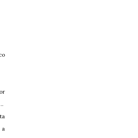
co
or
s…
ta
 a