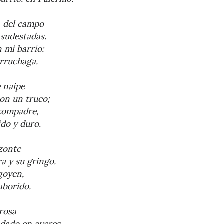
 del campo
 sudestadas.
 mi barrio:
rruchaga.
 naipe
ron un truco;
 compadre,
ido y duro.
izonte
a y su gringo.
goyen,
aborido.
rosa
ndado en ayeres,