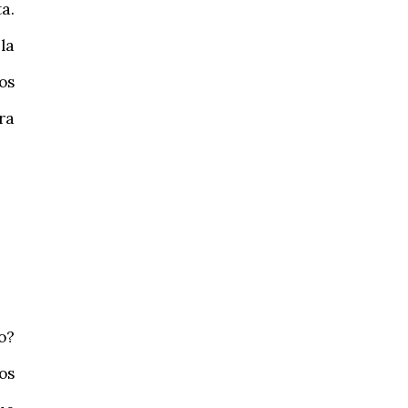
a.
la
os
ra
o?
os