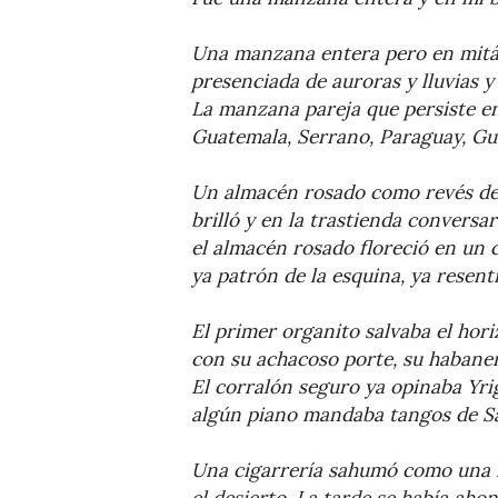
Una manzana entera pero en mitá
presenciada de auroras y lluvias y
La manzana pareja que persiste en
Guatemala, Serrano, Paraguay, Gu
Un almacén rosado como revés de
brilló y en la trastienda conversa
el almacén rosado floreció en un
ya patrón de la esquina, ya resent
El primer organito salvaba el hor
con su achacoso porte, su habaner
El corralón seguro ya opinaba Yri
algún piano mandaba tangos de S
Una cigarrería sahumó como una 
el desierto. La tarde se había aho