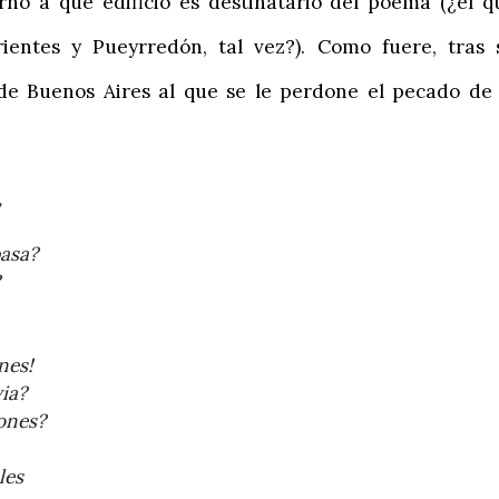
rno a qué edificio es destinatario del poema (¿el q
ientes y Pueyrredón, tal vez?). Como fuere, tras 
de Buenos Aires al que se le perdone el pecado de 
,
pasa?
nes!
ia?
iones?
les