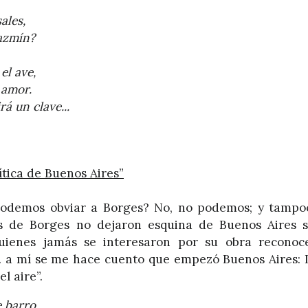
ales,
jazmín?
el ave,
 amor.
á un clave...
tica de Buenos Aires”
demos obviar a Borges? No, no podemos; y tampo
s de Borges no dejaron esquina de Buenos Aires s
uienes jamás se interesaron por su obra reconoc
… a
mí se me hace cuento que empezó Buenos Aires:
l aire”.
e barro