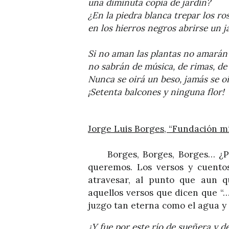
una diminuta copia de jardín?
¿En la piedra blanca trepar los ros
en los hierros negros abrirse un 
Si no aman las plantas no amarán 
no sabrán de música, de rimas, de
Nunca se oirá un beso, jamás se oir
¡Setenta balcones y ninguna flor!
Jorge Luis Borges, “Fundación mí
Borges, Borges, Borges… ¿Po
queremos. Los versos y cuento
atravesar, al punto que aun q
aquellos versos que dicen que “
juzgo tan eterna como el agua y e
¿Y fue por este río de sueñera y d