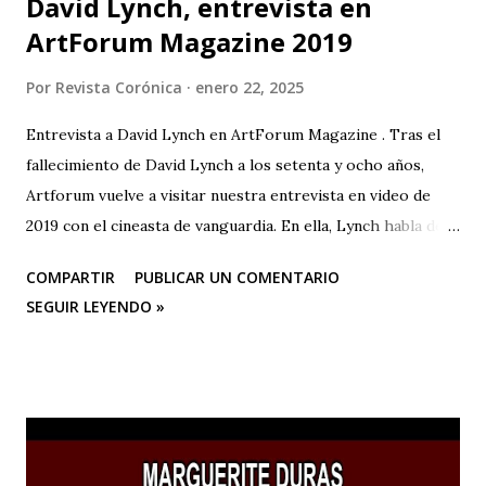
David Lynch, entrevista en
ArtForum Magazine 2019
Por
Revista Corónica
enero 22, 2025
Entrevista a David Lynch en ArtForum Magazine . Tras el
fallecimiento de David Lynch a los setenta y ocho años,
Artforum vuelve a visitar nuestra entrevista en video de
2019 con el cineasta de vanguardia. En ella, Lynch habla de
su primer amor, la pintura, y su posterior devoción a la
COMPARTIR
PUBLICAR UN COMENTARIO
creación artística, desde sus años de estudiante en la
SEGUIR LEYENDO »
Academia de Bellas Artes de Pensilvania hasta su mudanza a
Los Ángeles para dedicarse al cine o a las “pinturas en
movimiento”.