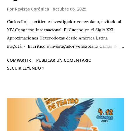
Por
Revista Corónica
octubre 06, 2025
Carlos Rojas, crítico e investigador venezolano, invitado al
XIV Congreso Internacional El Cuerpo en el Siglo XXI.
Aproximaciones Heterodoxas desde América Latina
Bogotá. - El crítico e investigador venezolano Carlos Rojas
será el primer representante de la Universidad Nacional
COMPARTIR
PUBLICAR UN COMENTARIO
Experimental de las Artes (UNEARTE), de Venezuela, en la
SEGUIR LEYENDO »
nueva edición del XIV Congreso Internacional El Cuerpo en
el Siglo XXI. Aproximaciones Heterodoxas desde América
Latina , que se celebrará los días 6, 7 y 8 de octubre de 2025
en la Facultad de Artes ASAB de la Universidad Distrital
Francisco José de Caldas (Bogotá, Colombia). El congreso
cuenta con el respaldo de instituciones académicas de gran
prestigio como la Universidad Michoacana de San Nicolás
de Hidalgo (México), la Facultad de Estudios Superiores