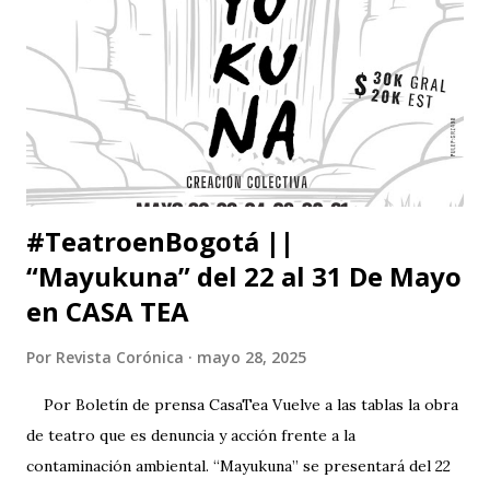
firmeza para hablar sin temblar, en este lugar donde me
han invitado esta noche. Esa frase, no necesito buscarla
muy lejos. Surge. En toda su nitidez, su violencia. Lapidaria.
Irrefragable. La escribí hace sesenta años en mi diario
íntimo. "Escribiré para vengar mi raza". Se hacía eco del
grito de Rimb...
#TeatroenBogotá ||
“Mayukuna” del 22 al 31 De Mayo
en CASA TEA
Por
Revista Corónica
mayo 28, 2025
Por Boletín de prensa CasaTea Vuelve a las tablas la obra
de teatro que es denuncia y acción frente a la
contaminación ambiental. “Mayukuna” se presentará del 22