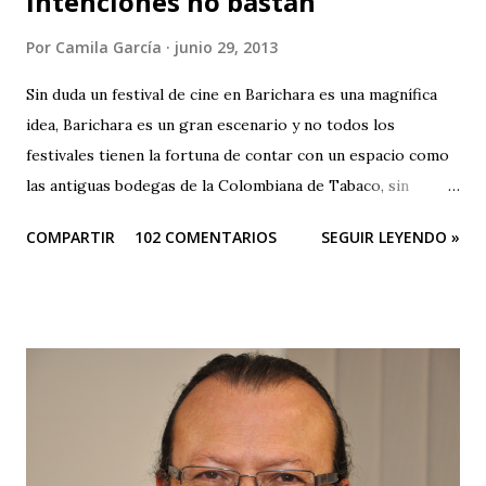
intenciones no bastan
Por
Camila García
junio 29, 2013
Sin duda un festival de cine en Barichara es una magnífica
idea, Barichara es un gran escenario y no todos los
festivales tienen la fortuna de contar con un espacio como
las antiguas bodegas de la Colombiana de Tabaco, sin
embargo el festival es una oda a la mediocridad, es una
COMPARTIR
102 COMENTARIOS
SEGUIR LEYENDO »
lástima que las buenas intenciones de sus organizadores se
queden sólo en publicidad. El evento es una farsa. Que
pesar que teniendo tantos patrocinadores y el apoyo del
Ministerio de Cultura y de la Gobernación sus
organizadores no puedan hacer otra cosa que sepultar el
festival, ¿no hay en Santander gente profesional que pueda
organizar un evento de esta magnitud y no se quede sólo
en publicidad y grandes ambiciones? Muy buena su