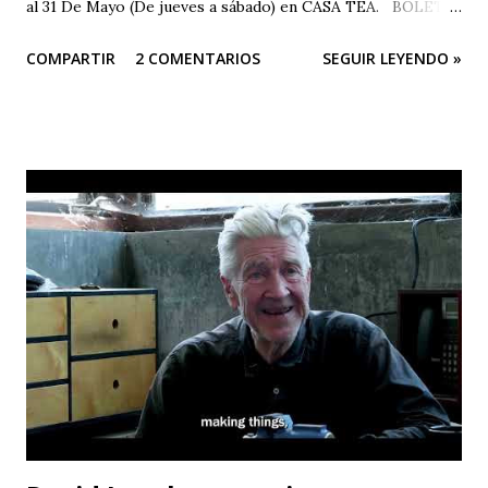
al 31 De Mayo (De jueves a sábado) en CASA TEA. BOLETÍN
DE PRENSA “Todas las personas del mundo tienen derecho
COMPARTIR
2 COMENTARIOS
SEGUIR LEYENDO »
a un medio ambiente saludable.” El arte es una herramienta
poderosa para alertar sobre situaciones que pueden llegar
a ser catastróficas; Este sentir es el motor de Teatro
Estudio Alcaraván para seguir en pie con su obra de teatro
“Mayukuna”; a través del cuerpo, la música, el canto, el
baile... podemos dar voz a las comunidades afectadas y
luchar por la protección de nuestros ríos. Las funciones
serán en CASA TEA del 22 al 31 de mayo (de jueves a sábado).
La contaminación del agua es uno de los principales
problemas que enfrentan las comunidades que viven cerca
de los ríos; pero no solo eso, la cantidad de químicos que
son usados en la minería están afectando la salud de todas ...