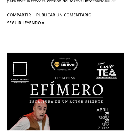
para vivir la tercera versión del festival internacional de
teatro “El Vuelo Del Alcaraván” que se realizará de 3 al 12
COMPARTIR
PUBLICAR UN COMENTARIO
de octubre del 2025 en el Corredor Cultural Del Centro
SEGUIR LEYENDO »
Comercial Los Ángeles, dónde actualmente se han
consolidado 6 escenarios convirtiéndose en un epicentro
artístico vital para la ciudad; Corporación Changua Teatro,
DANTEXCO -Danza Teatro Experimental De Colombia-, El
Galponcito De Umbral- Correo De Voz Teatro , Candela
Teatro y CASA TEA -Teatro Estudio Alcaraván- este último,
organizador del festival. Teatro Estudio Alcaraván, las
salas del corredor cultural, los grupos y artistas
participantes les hacen una cordial invitación al público
capitalino y a los espectadores del arte y la cultura en la
ciudad (y fuera de ella) para que asistan a la tercera versión
de este festival internacional de teatro que este año les ...