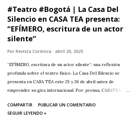
#Teatro #Bogotá | La Casa Del
Silencio en CASA TEA presenta:
“EFÍMERO, escritura de un actor
silente”
Por
Revista Corónica
abril 20, 2025
“EFÍMERO, escritura de un actor silente”: una reflexión
profunda sobre el teatro físico. La Casa Del Silencio se
presenta en CASA TEA este 25 y 26 de abril antes de
emprender su gira internacional. Por: prensa, CASATEA
BOLETÍN DE PRENSA "Después de cautivar al público en
COMPARTIR
PUBLICAR UN COMENTARIO
CASA TEA con sus últimas funciones este 25 y 26 de abril de
SEGUIR LEYENDO »
“Efímero”, La Casa del Silencio se embarcará en una gira
internacional. Con una técnica de mimo corporal dramático
y una poderosa narrativa visual, esta obra reflexiva sobre la