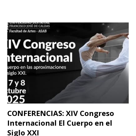
reproduce a continuación la carta abierta del escritor
Fernando Cruz Kronfly : "Cali, Junio 2, 2014 Querido
William: Tú sabes la amistad y el afecto que nos une. Eso
está claro y nada de esto se afectará. Pero, la publicidad de
tu documento me obliga a hablarte en público. Entonces,
debo decirte que tu decisión de preferir al Zorro sobre el
Santo me ha llenado de estupor. No necesitabas explicarla
de una manera tan aterradora. Lo de menos es tu voto
anunciado, del que eres libre y soberano. Se trata de una
decisión que, por supuesto, no comparto pero que
respeto. Así es como suele decirse, con educación? Pero, lo
que me ll...
CONFERENCIAS: XIV Congreso
Internacional El Cuerpo en el
Siglo XXI