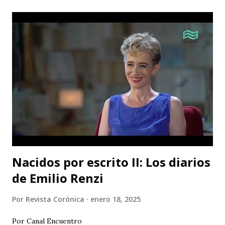
vida y el arte del actor silente promete dejar una huella
imborrable en todos los que la presencien." La Casa del
Silencio se embarcará nuevamente en una gira
internacional, llevando su importante trabajo de teatro
físico con funciones y seminarios a escenarios de Portugal
(dónde La Casa Del Silencio tiene una presencia significativa
ya que el teatro físico tiene un lugar muy importante en la
escena Portuguesa), posteriormente irán a Valencia y
Barcelona. Juan Carlos Agudelo P...
Nacidos por escrito II: Los diarios
de Emilio Renzi
Por
Revista Corónica
enero 18, 2025
Por Canal Encuentro