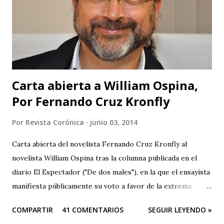
intención de traer cultura a Barichara, pero subestiman al
público de un modo vergonzoso. El público de Barichara es
gente que ha tenido acceso a la cultura y los que no lo han
tenido no son tan ciegos para no notar las fallas. Pero para
que no se crea que...
Carta abierta a William Ospina,
Por Fernando Cruz Kronfly
Por
Revista Corónica
junio 03, 2014
Carta abierta del novelista Fernando Cruz Kronfly al
novelista William Ospina tras la columna publicada en el
diario El Espectador ("De dos males"), en la que el ensayista
manifiesta públicamente su voto a favor de la extrema
derecha, entre las dos derechas que disputan la presidencia
COMPARTIR
41 COMENTARIOS
SEGUIR LEYENDO »
de Colombia. Aquí la columna de Ospina . Revista Corónica