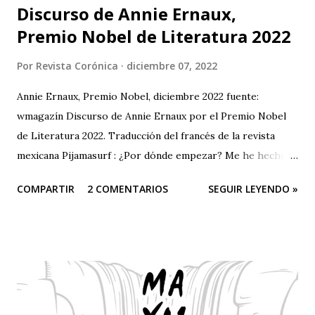
Discurso de Annie Ernaux,
Premio Nobel de Literatura 2022
Por
Revista Corónica
diciembre 07, 2022
Annie Ernaux, Premio Nobel, diciembre 2022 fuente:
wmagazín Discurso de Annie Ernaux por el Premio Nobel
de Literatura 2022. Traducción del francés de la revista
mexicana Pijamasurf : ¿Por dónde empezar? Me he hecho
esta pregunta decenas de veces delante de la página en
COMPARTIR
2 COMENTARIOS
SEGUIR LEYENDO »
blanco. Como si tuviera que encontrar la frase, la única, que
me permitiera empezar a escribir el libro y barrer con mis
dudas de golpe. Una especie de llave. Hoy, para afrontar
una situación que, tras el estupor del acontecimiento –"¿de
verdad me está pasando esto a mí?– mi imaginación me
presenta con un miedo creciente, es la misma necesidad la
que me abruma. Encontrar la frase que me dé la libertad y la