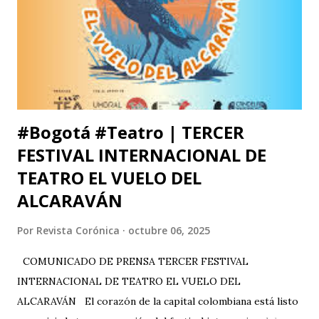
Iztacala (UNAM, México) y la Facultad de Estudios
Superiores Acatlán (UNAM, México), además de un comité
organizador comprometido con abrir nuevas miradas sobre
el cuerpo, la esce...
#Bogotá #Teatro | TERCER
FESTIVAL INTERNACIONAL DE
TEATRO EL VUELO DEL
ALCARAVÁN
Por
Revista Corónica
octubre 06, 2025
COMUNICADO DE PRENSA TERCER FESTIVAL
INTERNACIONAL DE TEATRO EL VUELO DEL
ALCARAVÁN El corazón de la capital colombiana está listo