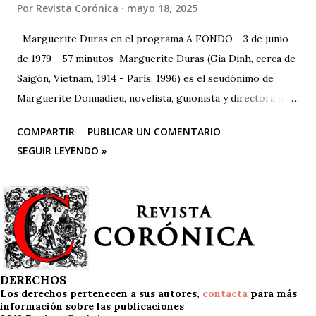
Por
Revista Corónica
mayo 18, 2025
Marguerite Duras en el programa A FONDO - 3 de junio
de 1979 - 57 minutos Marguerite Duras (Gia Dinh, cerca de
Saigón, Vietnam, 1914 - París, 1996) es el seudónimo de
Marguerite Donnadieu, novelista, guionista y directora de
cine francesa. 1932 se trasladó a París, donde estudió
COMPARTIR
PUBLICAR UN COMENTARIO
derecho, matemáticas y ciencias políticas. En 1943 publicó
SEGUIR LEYENDO »
su primera obra, "La impudicia", a la que seguirían más de
veinte novelas, guiones cinematográficos y textos
dramáticos. En 1971 publica "El amor", que anticipa en
ciertos aspectos su obra más celebrada, "El amante" (1984),
ganadora, entre otros, del Premio Goncourt. En 1977
escribe, dirige e interpreta con Gerard Depardieu "Le
camion". Es autora también de "India song", entre otras
DERECHOS
Los derechos pertenecen a sus autores,
contacta
para más
películas.
información sobre las publicaciones