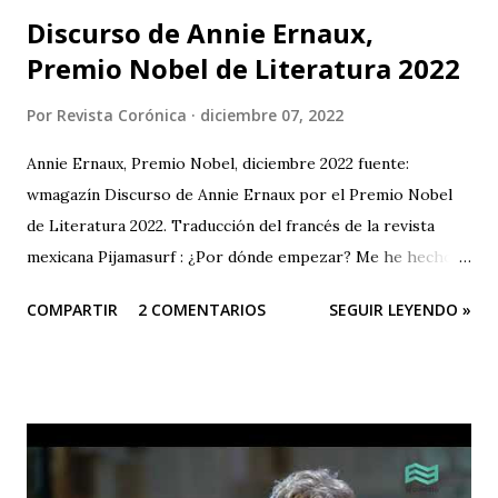
Discurso de Annie Ernaux,
Premio Nobel de Literatura 2022
Por
Revista Corónica
diciembre 07, 2022
Annie Ernaux, Premio Nobel, diciembre 2022 fuente:
wmagazín Discurso de Annie Ernaux por el Premio Nobel
de Literatura 2022. Traducción del francés de la revista
mexicana Pijamasurf : ¿Por dónde empezar? Me he hecho
esta pregunta decenas de veces delante de la página en
COMPARTIR
2 COMENTARIOS
SEGUIR LEYENDO »
blanco. Como si tuviera que encontrar la frase, la única, que
me permitiera empezar a escribir el libro y barrer con mis
dudas de golpe. Una especie de llave. Hoy, para afrontar
una situación que, tras el estupor del acontecimiento –"¿de
verdad me está pasando esto a mí?– mi imaginación me
presenta con un miedo creciente, es la misma necesidad la