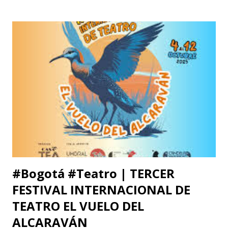
Latina , que se celebrará los días 6, 7 y 8 de octubre de 2025
en la Facultad de Artes ASAB de la Universidad Distrital
Francisco José de Caldas (Bogotá, Colombia). El congreso
cuenta con el respaldo de instituciones académicas de gran
prestigio como la Universidad Michoacana de San Nicolás
de Hidalgo (México), la Facultad de Estudios Superiores
Iztacala (UNAM, México) y la Facultad de Estudios
Superiores Acatlán (UNAM, México), además de un comité
organizador comprometido con abrir nuevas miradas sobre
el cuerpo, la esce...
#Bogotá #Teatro | TERCER
FESTIVAL INTERNACIONAL DE
TEATRO EL VUELO DEL
ALCARAVÁN