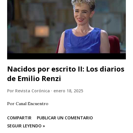
que me abruma. Encontrar la frase que me dé la libertad y la
firmeza para hablar sin temblar, en este lugar donde me
han invitado esta noche. Esa frase, no necesito buscarla
muy lejos. Surge. En toda su nitidez, su violencia. Lapidaria.
Irrefragable. La escribí hace sesenta años en mi diario
íntimo. "Escribiré para vengar mi raza". Se hacía eco del
grito de Rimb...
Nacidos por escrito II: Los diarios
de Emilio Renzi
Por
Revista Corónica
enero 18, 2025
Por Canal Encuentro
COMPARTIR
PUBLICAR UN COMENTARIO
SEGUIR LEYENDO »