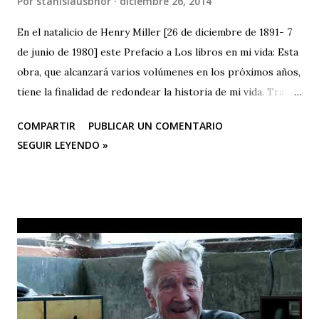
Por
stanislausbhor
diciembre 26, 2014
En el natalicio de Henry Miller [26 de diciembre de 1891- 7
de junio de 1980] este Prefacio a Los libros en mi vida: Esta
obra, que alcanzará varios volúmenes en los próximos años,
tiene la finalidad de redondear la historia de mi vida. Trata
de los libros como experiencia vital. No es un estudio
COMPARTIR
PUBLICAR UN COMENTARIO
crítico ni contiene un programa de autoeducación. Uno de
SEGUIR LEYENDO »
los resultados de este examen de conciencia —porque a eso
equivale la redacción de este libro— es la confirmada
creencia de que se debe leer menos y menos, y no más y
más. Según se com¬probará recorriendo con la mirada el
Apéndice, no he leído ni remo¬tamente tanto como el
catedrático, la rata de biblioteca o siquiera el hombre -bien
educado-, pero no cabe duda de que he leído un centenar
de veces más de lo que debí haber leído para mi propio
bien. Dícese que sólo uno de cada cinco norteamericanos