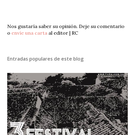
P
Nos gustaría saber su opinión. Deje su comentario
u
o
envíe una carta
al editor | RC
b
l
i
Entradas populares de este blog
c
a
r
u
n
c
o
m
e
n
t
a