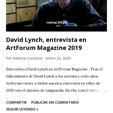
lee libros pero hasta este pequeño número de lectores es
exagerado. Escasa¬mente habrá alguno de ellos que viva
con sabiduría o pleni...
David Lynch, entrevista en
ArtForum Magazine 2019
Por
Revista Corónica
enero 22, 2025
Entrevista a David Lynch en ArtForum Magazine . Tras el
fallecimiento de David Lynch a los setenta y ocho años,
Artforum vuelve a visitar nuestra entrevista en video de
2019 con el cineasta de vanguardia. En ella, Lynch habla de
su primer amor, la pintura, y su posterior devoción a la
COMPARTIR
PUBLICAR UN COMENTARIO
creación artística, desde sus años de estudiante en la
SEGUIR LEYENDO »
Academia de Bellas Artes de Pensilvania hasta su mudanza a