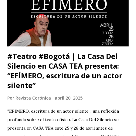
participantes les hacen una cordial invitación al público
capitalino y a los espectadores del arte y la cultura en la
ciudad (y fuera de ella) para que asistan a la tercera versión
de este festival internacional de teatro que este año les ...
#Teatro #Bogotá | La Casa Del
Silencio en CASA TEA presenta:
“EFÍMERO, escritura de un actor
silente”
Por
Revista Corónica
abril 20, 2025
“EFÍMERO, escritura de un actor silente”: una reflexión
profunda sobre el teatro físico. La Casa Del Silencio se
presenta en CASA TEA este 25 y 26 de abril antes de