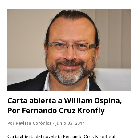
Ministerio de Cultura y de la Gobernación sus
organizadores no puedan hacer otra cosa que sepultar el
festival, ¿no hay en Santander gente profesional que pueda
organizar un evento de esta magnitud y no se quede sólo
en publicidad y grandes ambiciones? Muy buena su
intención de traer cultura a Barichara, pero subestiman al
público de un modo vergonzoso. El público de Barichara es
gente que ha tenido acceso a la cultura y los que no lo han
tenido no son tan ciegos para no notar las fallas. Pero para
que no se crea que...
Carta abierta a William Ospina,
Por Fernando Cruz Kronfly
Por
Revista Corónica
junio 03, 2014
Carta abierta del novelista Fernando Cruz Kronfly al