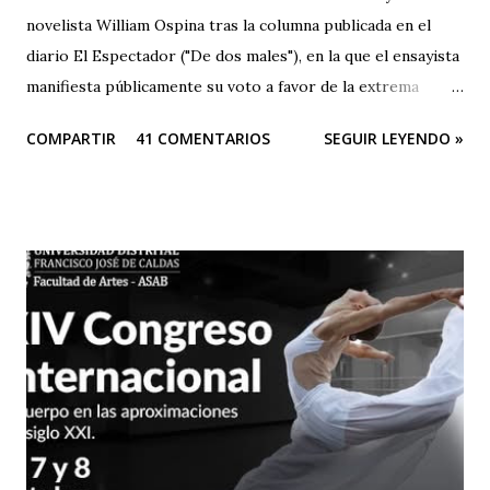
novelista William Ospina tras la columna publicada en el
diario El Espectador ("De dos males"), en la que el ensayista
manifiesta públicamente su voto a favor de la extrema
derecha, entre las dos derechas que disputan la presidencia
COMPARTIR
41 COMENTARIOS
SEGUIR LEYENDO »
de Colombia. Aquí la columna de Ospina . Revista Corónica
reproduce a continuación la carta abierta del escritor
Fernando Cruz Kronfly : "Cali, Junio 2, 2014 Querido
William: Tú sabes la amistad y el afecto que nos une. Eso
está claro y nada de esto se afectará. Pero, la publicidad de
tu documento me obliga a hablarte en público. Entonces,
debo decirte que tu decisión de preferir al Zorro sobre el
Santo me ha llenado de estupor. No necesitabas explicarla
de una manera tan aterradora. Lo de menos es tu voto
anunciado, del que eres libre y soberano. Se trata de una
decisión que, por supuesto, no comparto pero que
respeto. Así es como suele decirse, con educación? Pero, lo