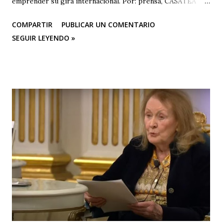
emprender su gira internacional. Por: prensa, CASATEA
BOLETÍN DE PRENSA "Después de cautivar al público en
COMPARTIR
PUBLICAR UN COMENTARIO
CASA TEA con sus últimas funciones este 25 y 26 de abril de
SEGUIR LEYENDO »
“Efímero”, La Casa del Silencio se embarcará en una gira
internacional. Con una técnica de mimo corporal dramático
y una poderosa narrativa visual, esta obra reflexiva sobre la
vida y el arte del actor silente promete dejar una huella
imborrable en todos los que la presencien." La Casa del
Silencio se embarcará nuevamente en una gira
internacional, llevando su importante trabajo de teatro
físico con funciones y seminarios a escenarios de Portugal
(dónde La Casa Del Silencio tiene una presencia significativa
ya que el teatro físico tiene un lugar muy importante en la
escena Portuguesa), posteriormente irán a Valencia y
Barcelona. Juan Carlos Agudelo P...