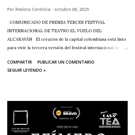
Por
Revista Corónica
octubre 06, 2025
COMUNICADO DE PRENSA TERCER FESTIVAL
INTERNACIONAL DE TEATRO EL VUELO DEL
ALCARAVÁN El corazón de la capital colombiana está listo
para vivir la tercera versión del festival internacional de
teatro “El Vuelo Del Alcaraván” que se realizará de 3 al 12
COMPARTIR
PUBLICAR UN COMENTARIO
de octubre del 2025 en el Corredor Cultural Del Centro
SEGUIR LEYENDO »
Comercial Los Ángeles, dónde actualmente se han
consolidado 6 escenarios convirtiéndose en un epicentro
artístico vital para la ciudad; Corporación Changua Teatro,
DANTEXCO -Danza Teatro Experimental De Colombia-, El
Galponcito De Umbral- Correo De Voz Teatro , Candela
Teatro y CASA TEA -Teatro Estudio Alcaraván- este último,
organizador del festival. Teatro Estudio Alcaraván, las
salas del corredor cultural, los grupos y artistas