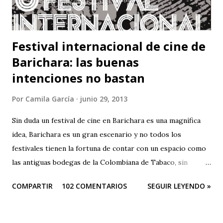
r
i
o
Festival internacional de cine de
Barichara: las buenas
intenciones no bastan
Por
Camila García
junio 29, 2013
Sin duda un festival de cine en Barichara es una magnífica
idea, Barichara es un gran escenario y no todos los
festivales tienen la fortuna de contar con un espacio como
las antiguas bodegas de la Colombiana de Tabaco, sin
embargo el festival es una oda a la mediocridad, es una
COMPARTIR
102 COMENTARIOS
SEGUIR LEYENDO »
lástima que las buenas intenciones de sus organizadores se
queden sólo en publicidad. El evento es una farsa. Que
pesar que teniendo tantos patrocinadores y el apoyo del