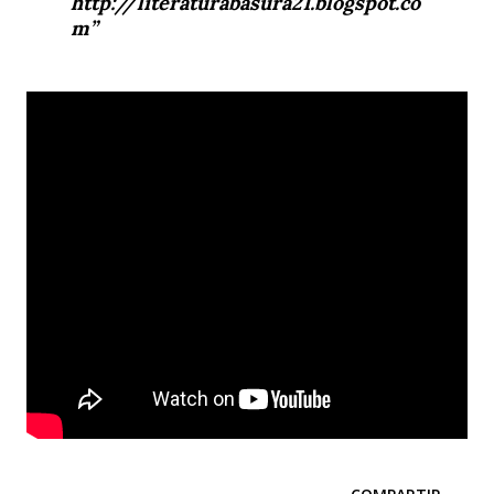
http://literaturabasura21.blogspot.co
m