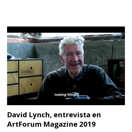
equivale la redacción de este libro— es la confirmada
creencia de que se debe leer menos y menos, y no más y
más. Según se com¬probará recorriendo con la mirada el
Apéndice, no he leído ni remo¬tamente tanto como el
catedrático, la rata de biblioteca o siquiera el hombre -bien
educado-, pero no cabe duda de que he leído un centenar
de veces más de lo que debí haber leído para mi propio
bien. Dícese que sólo uno de cada cinco norteamericanos
lee libros pero hasta este pequeño número de lectores es
exagerado. Escasa¬mente habrá alguno de ellos que viva
con sabiduría o pleni...
David Lynch, entrevista en
ArtForum Magazine 2019