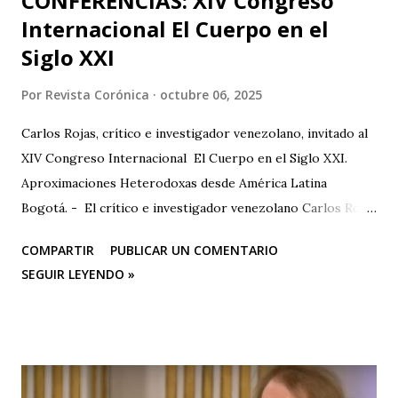
CONFERENCIAS: XIV Congreso
Internacional El Cuerpo en el
Siglo XXI
Por
Revista Corónica
octubre 06, 2025
Carlos Rojas, crítico e investigador venezolano, invitado al
XIV Congreso Internacional El Cuerpo en el Siglo XXI.
Aproximaciones Heterodoxas desde América Latina
Bogotá. - El crítico e investigador venezolano Carlos Rojas
será el primer representante de la Universidad Nacional
COMPARTIR
PUBLICAR UN COMENTARIO
Experimental de las Artes (UNEARTE), de Venezuela, en la
SEGUIR LEYENDO »
nueva edición del XIV Congreso Internacional El Cuerpo en
el Siglo XXI. Aproximaciones Heterodoxas desde América
Latina , que se celebrará los días 6, 7 y 8 de octubre de 2025
en la Facultad de Artes ASAB de la Universidad Distrital
Francisco José de Caldas (Bogotá, Colombia). El congreso