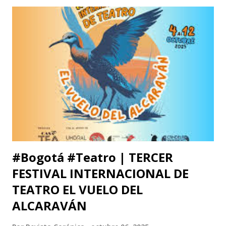
William: Tú sabes la amistad y el afecto que nos une. Eso
está claro y nada de esto se afectará. Pero, la publicidad de
tu documento me obliga a hablarte en público. Entonces,
debo decirte que tu decisión de preferir al Zorro sobre el
Santo me ha llenado de estupor. No necesitabas explicarla
de una manera tan aterradora. Lo de menos es tu voto
anunciado, del que eres libre y soberano. Se trata de una
decisión que, por supuesto, no comparto pero que
respeto. Así es como suele decirse, con educación? Pero, lo
que me ll...
#Bogotá #Teatro | TERCER
FESTIVAL INTERNACIONAL DE
TEATRO EL VUELO DEL
ALCARAVÁN