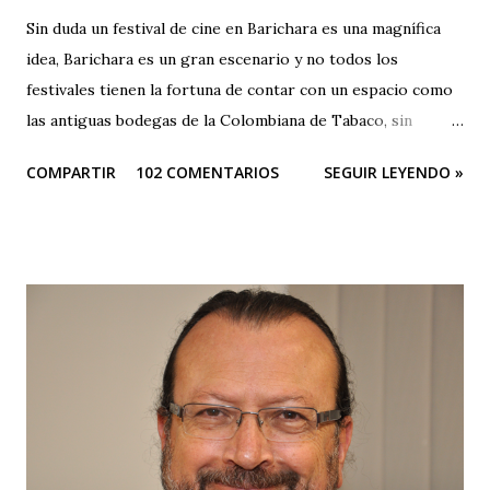
Sin duda un festival de cine en Barichara es una magnífica
idea, Barichara es un gran escenario y no todos los
festivales tienen la fortuna de contar con un espacio como
las antiguas bodegas de la Colombiana de Tabaco, sin
embargo el festival es una oda a la mediocridad, es una
COMPARTIR
102 COMENTARIOS
SEGUIR LEYENDO »
lástima que las buenas intenciones de sus organizadores se
queden sólo en publicidad. El evento es una farsa. Que
pesar que teniendo tantos patrocinadores y el apoyo del
Ministerio de Cultura y de la Gobernación sus
organizadores no puedan hacer otra cosa que sepultar el
festival, ¿no hay en Santander gente profesional que pueda
organizar un evento de esta magnitud y no se quede sólo
en publicidad y grandes ambiciones? Muy buena su
intención de traer cultura a Barichara, pero subestiman al
público de un modo vergonzoso. El público de Barichara es
gente que ha tenido acceso a la cultura y los que no lo han