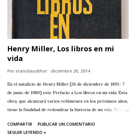
Henry Miller, Los libros en mi
vida
Por
stanislausbhor
diciembre 26, 2014
En el natalicio de Henry Miller [26 de diciembre de 1891- 7
de junio de 1980] este Prefacio a Los libros en mi vida: Esta
obra, que alcanzará varios volúmenes en los próximos años,
tiene la finalidad de redondear la historia de mi vida. Trata
de los libros como experiencia vital. No es un estudio
COMPARTIR
PUBLICAR UN COMENTARIO
crítico ni contiene un programa de autoeducación. Uno de
SEGUIR LEYENDO »
los resultados de este examen de conciencia —porque a eso