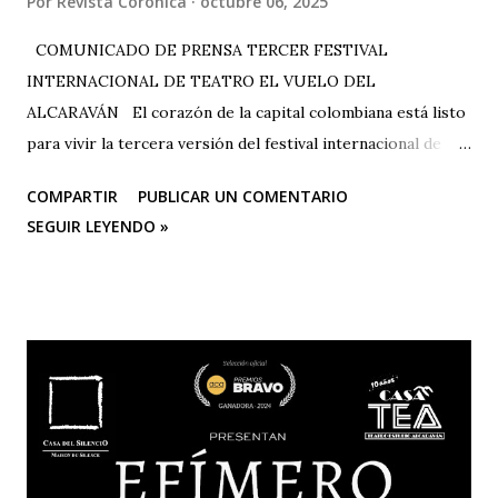
Por
Revista Corónica
octubre 06, 2025
COMUNICADO DE PRENSA TERCER FESTIVAL
INTERNACIONAL DE TEATRO EL VUELO DEL
ALCARAVÁN El corazón de la capital colombiana está listo
para vivir la tercera versión del festival internacional de
teatro “El Vuelo Del Alcaraván” que se realizará de 3 al 12
COMPARTIR
PUBLICAR UN COMENTARIO
de octubre del 2025 en el Corredor Cultural Del Centro
SEGUIR LEYENDO »
Comercial Los Ángeles, dónde actualmente se han
consolidado 6 escenarios convirtiéndose en un epicentro
artístico vital para la ciudad; Corporación Changua Teatro,
DANTEXCO -Danza Teatro Experimental De Colombia-, El
Galponcito De Umbral- Correo De Voz Teatro , Candela
Teatro y CASA TEA -Teatro Estudio Alcaraván- este último,
organizador del festival. Teatro Estudio Alcaraván, las
salas del corredor cultural, los grupos y artistas
participantes les hacen una cordial invitación al público