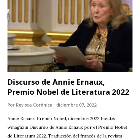
cuenta con el respaldo de instituciones académicas de gran
prestigio como la Universidad Michoacana de San Nicolás
de Hidalgo (México), la Facultad de Estudios Superiores
Iztacala (UNAM, México) y la Facultad de Estudios
Superiores Acatlán (UNAM, México), además de un comité
organizador comprometido con abrir nuevas miradas sobre
el cuerpo, la esce...
Discurso de Annie Ernaux,
Premio Nobel de Literatura 2022
Por
Revista Corónica
diciembre 07, 2022
Annie Ernaux, Premio Nobel, diciembre 2022 fuente:
wmagazín Discurso de Annie Ernaux por el Premio Nobel
de Literatura 2022. Traducción del francés de la revista