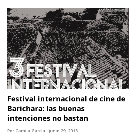
a
r
u
n
c
o
m
e
n
t
a
r
i
o
Festival internacional de cine de
Barichara: las buenas
intenciones no bastan
Por
Camila García
junio 29, 2013