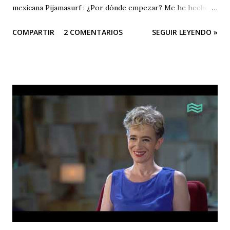
mexicana Pijamasurf : ¿Por dónde empezar? Me he hecho
esta pregunta decenas de veces delante de la página en
COMPARTIR
2 COMENTARIOS
SEGUIR LEYENDO »
blanco. Como si tuviera que encontrar la frase, la única, que
me permitiera empezar a escribir el libro y barrer con mis
dudas de golpe. Una especie de llave. Hoy, para afrontar
una situación que, tras el estupor del acontecimiento –"¿de
verdad me está pasando esto a mí?– mi imaginación me
presenta con un miedo creciente, es la misma necesidad la
que me abruma. Encontrar la frase que me dé la libertad y la
firmeza para hablar sin temblar, en este lugar donde me
han invitado esta noche. Esa frase, no necesito buscarla
muy lejos. Surge. En toda su nitidez, su violencia. Lapidaria.
Irrefragable. La escribí hace sesenta años en mi diario
íntimo. "Escribiré para vengar mi raza". Se hacía eco del
grito de Rimb...