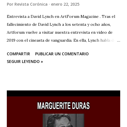
Por
Revista Corónica
enero 22, 2025
Entrevista a David Lynch en ArtForum Magazine . Tras el
fallecimiento de David Lynch a los setenta y ocho años,
Artforum vuelve a visitar nuestra entrevista en video de
2019 con el cineasta de vanguardia. En ella, Lynch habla de
su primer amor, la pintura, y su posterior devoción a la
COMPARTIR
PUBLICAR UN COMENTARIO
creación artística, desde sus años de estudiante en la
SEGUIR LEYENDO »
Academia de Bellas Artes de Pensilvania hasta su mudanza a
Los Ángeles para dedicarse al cine o a las “pinturas en
movimiento”.