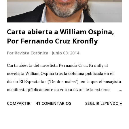
tenido no son tan ciegos para no notar las fallas. Pero para
que no se crea que...
Carta abierta a William Ospina,
Por Fernando Cruz Kronfly
Por
Revista Corónica
junio 03, 2014
Carta abierta del novelista Fernando Cruz Kronfly al
novelista William Ospina tras la columna publicada en el
diario El Espectador ("De dos males"), en la que el ensayista
manifiesta públicamente su voto a favor de la extrema
derecha, entre las dos derechas que disputan la presidencia
COMPARTIR
41 COMENTARIOS
SEGUIR LEYENDO »
de Colombia. Aquí la columna de Ospina . Revista Corónica
reproduce a continuación la carta abierta del escritor
Fernando Cruz Kronfly : "Cali, Junio 2, 2014 Querido