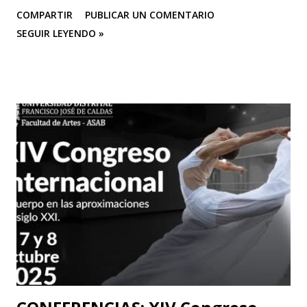
BOLETÍN DE PRENSA "Después de cautivar al público en
COMPARTIR
PUBLICAR UN COMENTARIO
CASA TEA con sus últimas funciones este 25 y 26 de abril de
SEGUIR LEYENDO »
“Efímero”, La Casa del Silencio se embarcará en una gira
internacional. Con una técnica de mimo corporal dramático
y una poderosa narrativa visual, esta obra reflexiva sobre la
vida y el arte del actor silente promete dejar una huella
imborrable en todos los que la presencien." La Casa del
Silencio se embarcará nuevamente en una gira
internacional, llevando su importante trabajo de teatro
físico con funciones y seminarios a escenarios de Portugal
(dónde La Casa Del Silencio tiene una presencia significativa
ya que el teatro físico tiene un lugar muy importante en la
escena Portuguesa), posteriormente irán a Valencia y
Barcelona. Juan Carlos Agudelo P...