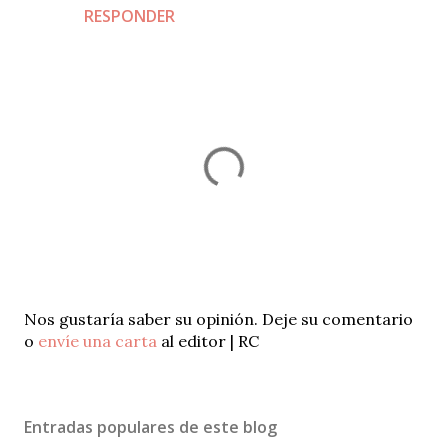
RESPONDER
P
Nos gustaría saber su opinión. Deje su comentario
u
o
envíe una carta
al editor | RC
b
l
i
Entradas populares de este blog
c