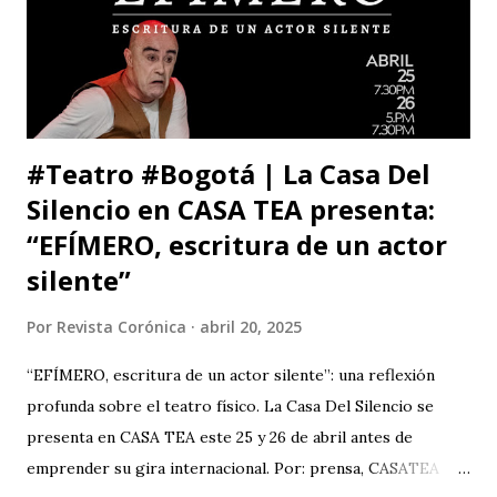
capitalino y a los espectadores del arte y la cultura en la
ciudad (y fuera de ella) para que asistan a la tercera versión
de este festival internacional de teatro que este año les ...
#Teatro #Bogotá | La Casa Del
Silencio en CASA TEA presenta:
“EFÍMERO, escritura de un actor
silente”
Por
Revista Corónica
abril 20, 2025
“EFÍMERO, escritura de un actor silente”: una reflexión
profunda sobre el teatro físico. La Casa Del Silencio se
presenta en CASA TEA este 25 y 26 de abril antes de
emprender su gira internacional. Por: prensa, CASATEA