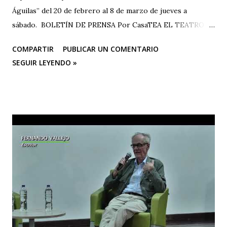
Águilas” del 20 de febrero al 8 de marzo de jueves a
sábado. BOLETÍN DE PRENSA Por CasaTEA EL TEATRO
LUCHANDO CONTRA EL OLVIDO Teatro Estudio
COMPARTIR
PUBLICAR UN COMENTARIO
Alcaraván inicia actividades en su sede CASA TEA con un
SEGUIR LEYENDO »
homenaje muy especial que se hará en conmemoración de
los 25 años de la tragedia del Salado (Carmen de Bolívar),
con la temporada de su obra teatral “La Caída De Las
Águilas” que se realizará del 20 de febrero al 8 de marzo,
de jueves a sábado. Los integrantes del grupo Teatro
Estudio Alcaraván sienten la necesidad de seguir en la lucha
contra el olvido con la obra teatral “La Caída De Las
Águilas”, una historia que a través del arte contribuye a la
memoria histórica como acción restaurativa y emblemática
de un país donde la guerra se permea las veces que sea
“necesarias” a mano de los actores del conflicto armado. El
teatro se erige como un lugar para reflexionar sobre lo...