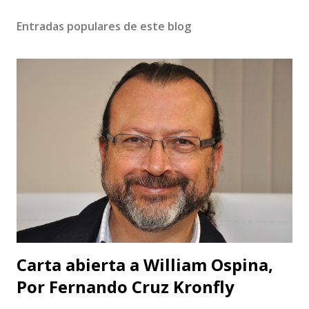
i
Entradas populares de este blog
c
a
r
u
n
c
o
m
e
n
t
a
r
i
o
Carta abierta a William Ospina,
Por Fernando Cruz Kronfly