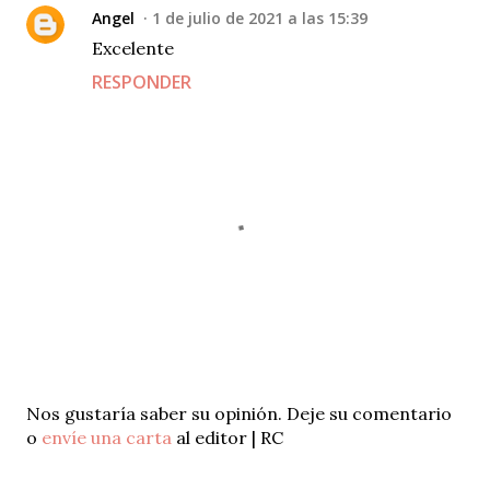
Angel
1 de julio de 2021 a las 15:39
Excelente
RESPONDER
P
Nos gustaría saber su opinión. Deje su comentario
u
o
envíe una carta
al editor | RC
b
l