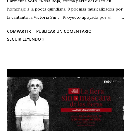
Carmelina Soto. “Rosa Roja, forma parte del disco en
homenaje a la poeta quindiana, 8 poemas musicalizados por
la cantautora Victoria Sur . Proyecto apoyado por el
Ministerio de las Culturas, las Artes y los Saberes,
COMPARTIR
PUBLICAR UN COMENTARIO
Programa Nacional de Concertación Cultural y la Secretaría
SEGUIR LEYENDO »
de Cultura de la gobernación del Quindío ROSA ROJA
(Poema Carmelina Soto/Música: Victoria Sur) Eres la
sangre en breve arquitectura de corazón al viento
acostumbrado, amor en rojo y en aroma pura nostalgias de
gorrión enamorado. Quién te hizo rosa-fuego en la
verdura esperanzada y férvida del prado? y ese sufrir de
espinas y dulzura y jardín por alondras clausurado? En tu
clara bondad de miel caliente, sombra casi de fruto
sugerente entre nubes y pájaros soñando. Y en tu llama de
sangre perseguida, indefinidamente indefinida, sigues por
tu perfume caminando.