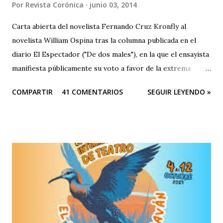
Por
Revista Corónica
junio 03, 2014
Carta abierta del novelista Fernando Cruz Kronfly al
novelista William Ospina tras la columna publicada en el
diario El Espectador ("De dos males"), en la que el ensayista
manifiesta públicamente su voto a favor de la extrema
derecha, entre las dos derechas que disputan la presidencia
COMPARTIR
41 COMENTARIOS
SEGUIR LEYENDO »
de Colombia. Aquí la columna de Ospina . Revista Corónica
reproduce a continuación la carta abierta del escritor
Fernando Cruz Kronfly : "Cali, Junio 2, 2014 Querido
William: Tú sabes la amistad y el afecto que nos une. Eso
está claro y nada de esto se afectará. Pero, la publicidad de
tu documento me obliga a hablarte en público. Entonces,
debo decirte que tu decisión de preferir al Zorro sobre el
Santo me ha llenado de estupor. No necesitabas explicarla
de una manera tan aterradora. Lo de menos es tu voto
anunciado, del que eres libre y soberano. Se trata de una