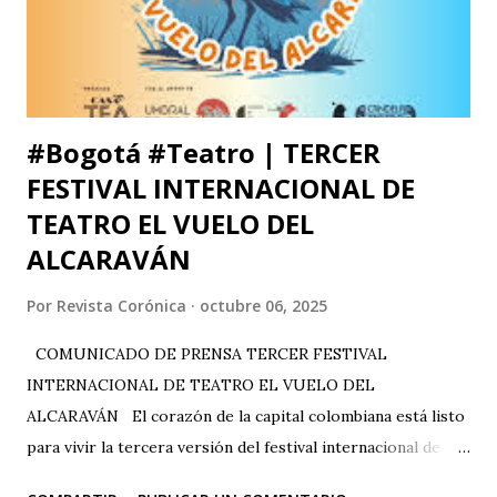
decisión que, por supuesto, no comparto pero que
respeto. Así es como suele decirse, con educación? Pero, lo
que me ll...
#Bogotá #Teatro | TERCER
FESTIVAL INTERNACIONAL DE
TEATRO EL VUELO DEL
ALCARAVÁN
Por
Revista Corónica
octubre 06, 2025
COMUNICADO DE PRENSA TERCER FESTIVAL
INTERNACIONAL DE TEATRO EL VUELO DEL
ALCARAVÁN El corazón de la capital colombiana está listo
para vivir la tercera versión del festival internacional de
teatro “El Vuelo Del Alcaraván” que se realizará de 3 al 12