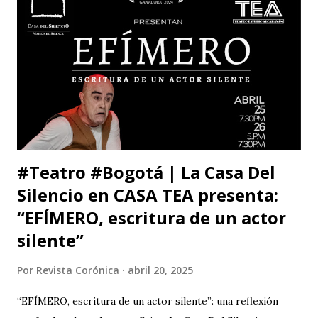
prestigio como la Universidad Michoacana de San Nicolás
de Hidalgo (México), la Facultad de Estudios Superiores
Iztacala (UNAM, México) y la Facultad de Estudios
Superiores Acatlán (UNAM, México), además de un comité
organizador comprometido con abrir nuevas miradas sobre
el cuerpo, la esce...
#Teatro #Bogotá | La Casa Del
Silencio en CASA TEA presenta:
“EFÍMERO, escritura de un actor
silente”
Por
Revista Corónica
abril 20, 2025
“EFÍMERO, escritura de un actor silente”: una reflexión