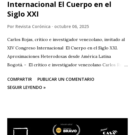
Internacional El Cuerpo en el
Siglo XXI
Por
Revista Corónica
octubre 06, 2025
Carlos Rojas, crítico e investigador venezolano, invitado al
XIV Congreso Internacional El Cuerpo en el Siglo XXI.
Aproximaciones Heterodoxas desde América Latina
Bogotá. - El crítico e investigador venezolano Carlos Rojas
será el primer representante de la Universidad Nacional
COMPARTIR
PUBLICAR UN COMENTARIO
Experimental de las Artes (UNEARTE), de Venezuela, en la
SEGUIR LEYENDO »
nueva edición del XIV Congreso Internacional El Cuerpo en
el Siglo XXI. Aproximaciones Heterodoxas desde América
Latina , que se celebrará los días 6, 7 y 8 de octubre de 2025
en la Facultad de Artes ASAB de la Universidad Distrital
Francisco José de Caldas (Bogotá, Colombia). El congreso
cuenta con el respaldo de instituciones académicas de gran