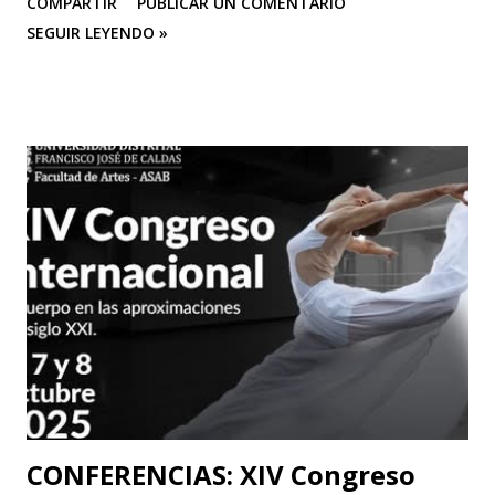
COMPARTIR
PUBLICAR UN COMENTARIO
de octubre del 2025 en el Corredor Cultural Del Centro
SEGUIR LEYENDO »
Comercial Los Ángeles, dónde actualmente se han
consolidado 6 escenarios convirtiéndose en un epicentro
artístico vital para la ciudad; Corporación Changua Teatro,
DANTEXCO -Danza Teatro Experimental De Colombia-, El
Galponcito De Umbral- Correo De Voz Teatro , Candela
Teatro y CASA TEA -Teatro Estudio Alcaraván- este último,
organizador del festival. Teatro Estudio Alcaraván, las
salas del corredor cultural, los grupos y artistas
participantes les hacen una cordial invitación al público
capitalino y a los espectadores del arte y la cultura en la
ciudad (y fuera de ella) para que asistan a la tercera versión
de este festival internacional de teatro que este año les ...
CONFERENCIAS: XIV Congreso