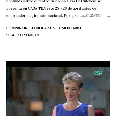
profunda sobre el teatro físico. La Casa Del Silencio se
presenta en CASA TEA este 25 y 26 de abril antes de
emprender su gira internacional. Por: prensa, CASATEA
BOLETÍN DE PRENSA "Después de cautivar al público en
COMPARTIR
PUBLICAR UN COMENTARIO
CASA TEA con sus últimas funciones este 25 y 26 de abril de
SEGUIR LEYENDO »
“Efímero”, La Casa del Silencio se embarcará en una gira
internacional. Con una técnica de mimo corporal dramático
y una poderosa narrativa visual, esta obra reflexiva sobre la
vida y el arte del actor silente promete dejar una huella
imborrable en todos los que la presencien." La Casa del
Silencio se embarcará nuevamente en una gira
internacional, llevando su importante trabajo de teatro
físico con funciones y seminarios a escenarios de Portugal
(dónde La Casa Del Silencio tiene una presencia significativa
ya que el teatro físico tiene un lugar muy importante en la
escena Portuguesa), posteriormente irán a Valencia y