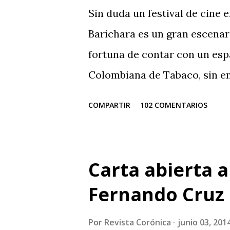
Sin duda un festival de cine 
Barichara es un gran escenari
fortuna de contar con un esp
Colombiana de Tabaco, sin emb
mediocridad, es una lástima 
COMPARTIR
102 COMENTARIOS
organizadores se queden sólo 
Que pesar que teniendo tanto
Ministerio de Cultura y de l
Carta abierta a
puedan hacer otra cosa que se
Fernando Cruz 
gente profesional que pueda 
no se quede sólo en publici
Por
Revista Corónica
junio 03, 201