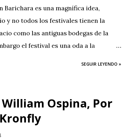
en Barichara es una magnífica idea,
o y no todos los festivales tienen la
acio como las antiguas bodegas de la
argo el festival es una oda a la
que las buenas intenciones de sus
SEGUIR LEYENDO »
en publicidad. El evento es una farsa.
s patrocinadores y el apoyo del
a Gobernación sus organizadores no
 William Ospina, Por
pultar el festival, ¿no hay en Santander
Kronfly
organizar un evento de esta magnitud y
dad y grandes ambiciones? Muy buena su
4