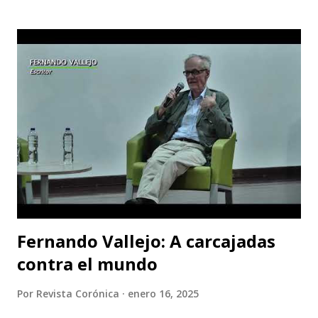
artístico vital para la ciudad; Corporación Changua Teatro,
DANTEXCO -Danza Teatro Experimental De Colombia-, El
Galponcito De Umbral- Correo De Voz Teatro , Candela
Teatro y CASA TEA -Teatro Estudio Alcaraván- este último,
organizador del festival. Teatro Estudio Alcaraván, las
salas del corredor cultural, los grupos y artistas
participantes les hacen una cordial invitación al público
capitalino y a los espectadores del arte y la cultura en la
ciudad (y fuera de ella) para que asistan a la tercera versión
de este festival internacional de teatro que este año les ...
Fernando Vallejo: A carcajadas
contra el mundo
Por
Revista Corónica
enero 16, 2025