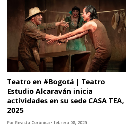
verdura esperanzada y férvida del prado? y ese sufrir de
espinas y dulzura y jardín por alondras clausurado? En tu
clara bondad de miel caliente, sombra casi de fruto
sugerente entre nubes y pájaros soñando. Y en tu llama de
sangre perseguida, indefinidamente indefinida, sigues por
tu perfume caminando.
Teatro en #Bogotá | Teatro
Estudio Alcaraván inicia
actividades en su sede CASA TEA,
2025
Por
Revista Corónica
febrero 08, 2025