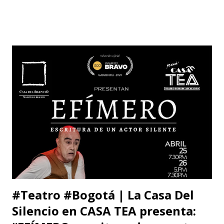
reproduce a continuación la carta abierta del escritor
Fernando Cruz Kronfly : "Cali, Junio 2, 2014 Querido
William: Tú sabes la amistad y el afecto que nos une. Eso
está claro y nada de esto se afectará. Pero, la publicidad de
tu documento me obliga a hablarte en público. Entonces,
debo decirte que tu decisión de preferir al Zorro sobre el
Santo me ha llenado de estupor. No necesitabas explicarla
de una manera tan aterradora. Lo de menos es tu voto
anunciado, del que eres libre y soberano. Se trata de una
decisión que, por supuesto, no comparto pero que
respeto. Así es como suele decirse, con educación? Pero, lo
que me ll...
#Teatro #Bogotá | La Casa Del
Silencio en CASA TEA presenta: