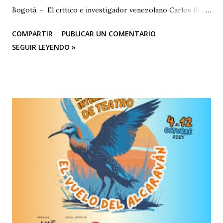
Bogotá. - El crítico e investigador venezolano Carlos Rojas
será el primer representante de la Universidad Nacional
COMPARTIR
PUBLICAR UN COMENTARIO
Experimental de las Artes (UNEARTE), de Venezuela, en la
SEGUIR LEYENDO »
nueva edición del XIV Congreso Internacional El Cuerpo en
el Siglo XXI. Aproximaciones Heterodoxas desde América
Latina , que se celebrará los días 6, 7 y 8 de octubre de 2025
en la Facultad de Artes ASAB de la Universidad Distrital
Francisco José de Caldas (Bogotá, Colombia). El congreso
cuenta con el respaldo de instituciones académicas de gran
prestigio como la Universidad Michoacana de San Nicolás
de Hidalgo (México), la Facultad de Estudios Superiores
Iztacala (UNAM, México) y la Facultad de Estudios
Superiores Acatlán (UNAM, México), además de un comité
organizador comprometido con abrir nuevas miradas sobre
el cuerpo, la esce...