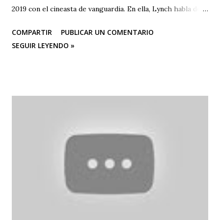
2019 con el cineasta de vanguardia. En ella, Lynch habla de
su primer amor, la pintura, y su posterior devoción a la
COMPARTIR
PUBLICAR UN COMENTARIO
creación artística, desde sus años de estudiante en la
SEGUIR LEYENDO »
Academia de Bellas Artes de Pensilvania hasta su mudanza a
Los Ángeles para dedicarse al cine o a las “pinturas en
movimiento”.