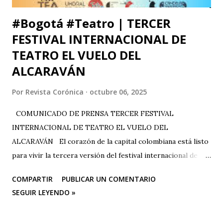
#Bogotá #Teatro | TERCER
FESTIVAL INTERNACIONAL DE
TEATRO EL VUELO DEL
ALCARAVÁN
Por
Revista Corónica
octubre 06, 2025
COMUNICADO DE PRENSA TERCER FESTIVAL
INTERNACIONAL DE TEATRO EL VUELO DEL
ALCARAVÁN El corazón de la capital colombiana está listo
para vivir la tercera versión del festival internacional de
teatro “El Vuelo Del Alcaraván” que se realizará de 3 al 12
COMPARTIR
PUBLICAR UN COMENTARIO
de octubre del 2025 en el Corredor Cultural Del Centro
SEGUIR LEYENDO »
Comercial Los Ángeles, dónde actualmente se han
consolidado 6 escenarios convirtiéndose en un epicentro