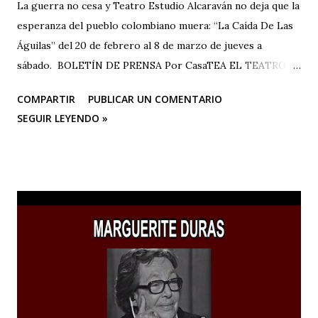
La guerra no cesa y Teatro Estudio Alcaraván no deja que la
esperanza del pueblo colombiano muera: “La Caída De Las
Águilas” del 20 de febrero al 8 de marzo de jueves a
sábado. BOLETÍN DE PRENSA Por CasaTEA EL TEATRO
LUCHANDO CONTRA EL OLVIDO Teatro Estudio
COMPARTIR
PUBLICAR UN COMENTARIO
Alcaraván inicia actividades en su sede CASA TEA con un
SEGUIR LEYENDO »
homenaje muy especial que se hará en conmemoración de
los 25 años de la tragedia del Salado (Carmen de Bolívar),
con la temporada de su obra teatral “La Caída De Las
Águilas” que se realizará del 20 de febrero al 8 de marzo,
de jueves a sábado. Los integrantes del grupo Teatro
Estudio Alcaraván sienten la necesidad de seguir en la lucha
contra el olvido con la obra teatral “La Caída De Las
Águilas”, una historia que a través del arte contribuye a la
memoria histórica como acción restaurativa y emblemática
de un país donde la guerra se permea las veces que sea