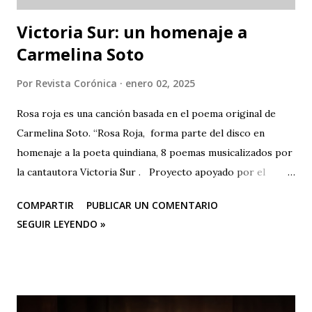
Victoria Sur: un homenaje a
Carmelina Soto
Por
Revista Corónica
enero 02, 2025
Rosa roja es una canción basada en el poema original de
Carmelina Soto. “Rosa Roja, forma parte del disco en
homenaje a la poeta quindiana, 8 poemas musicalizados por
la cantautora Victoria Sur . Proyecto apoyado por el
Ministerio de las Culturas, las Artes y los Saberes,
COMPARTIR
PUBLICAR UN COMENTARIO
Programa Nacional de Concertación Cultural y la Secretaría
SEGUIR LEYENDO »
de Cultura de la gobernación del Quindío ROSA ROJA
(Poema Carmelina Soto/Música: Victoria Sur) Eres la
sangre en breve arquitectura de corazón al viento
acostumbrado, amor en rojo y en aroma pura nostalgias de
gorrión enamorado. Quién te hizo rosa-fuego en la