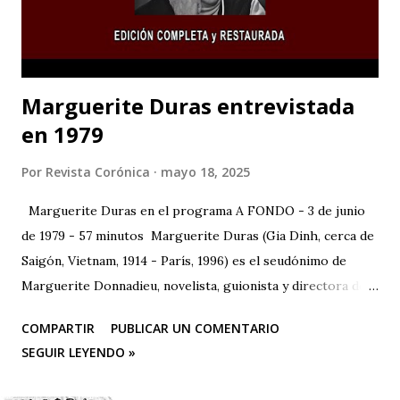
“necesarias” a mano de los actores del conflicto armado. El
teatro se erige como un lugar para reflexionar sobre lo...
Marguerite Duras entrevistada
en 1979
Por
Revista Corónica
mayo 18, 2025
Marguerite Duras en el programa A FONDO - 3 de junio
de 1979 - 57 minutos Marguerite Duras (Gia Dinh, cerca de
Saigón, Vietnam, 1914 - París, 1996) es el seudónimo de
Marguerite Donnadieu, novelista, guionista y directora de
cine francesa. 1932 se trasladó a París, donde estudió
COMPARTIR
PUBLICAR UN COMENTARIO
derecho, matemáticas y ciencias políticas. En 1943 publicó
SEGUIR LEYENDO »
su primera obra, "La impudicia", a la que seguirían más de
veinte novelas, guiones cinematográficos y textos