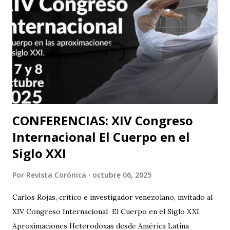
internacional, llevando su importante trabajo de teatro
físico con funciones y seminarios a escenarios de Portugal
(dónde La Casa Del Silencio tiene una presencia significativa
ya que el teatro físico tiene un lugar muy importante en la
escena Portuguesa), posteriormente irán a Valencia y
Barcelona. Juan Carlos Agudelo P...
CONFERENCIAS: XIV Congreso
Internacional El Cuerpo en el
Siglo XXI
Por
Revista Corónica
octubre 06, 2025
Carlos Rojas, crítico e investigador venezolano, invitado al
XIV Congreso Internacional El Cuerpo en el Siglo XXI.
Aproximaciones Heterodoxas desde América Latina