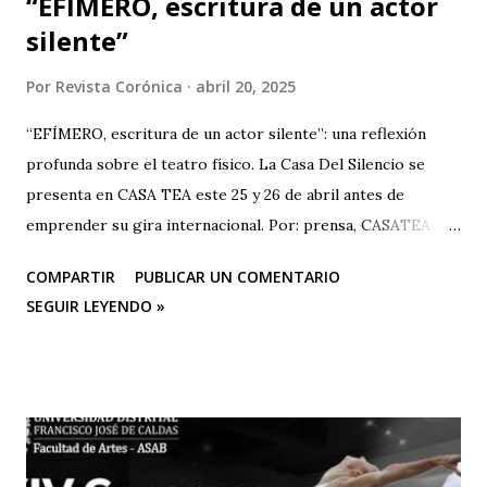
“EFÍMERO, escritura de un actor
silente”
Por
Revista Corónica
abril 20, 2025
“EFÍMERO, escritura de un actor silente”: una reflexión
profunda sobre el teatro físico. La Casa Del Silencio se
presenta en CASA TEA este 25 y 26 de abril antes de
emprender su gira internacional. Por: prensa, CASATEA
BOLETÍN DE PRENSA "Después de cautivar al público en
COMPARTIR
PUBLICAR UN COMENTARIO
CASA TEA con sus últimas funciones este 25 y 26 de abril de
SEGUIR LEYENDO »
“Efímero”, La Casa del Silencio se embarcará en una gira
internacional. Con una técnica de mimo corporal dramático
y una poderosa narrativa visual, esta obra reflexiva sobre la
vida y el arte del actor silente promete dejar una huella
imborrable en todos los que la presencien." La Casa del
Silencio se embarcará nuevamente en una gira