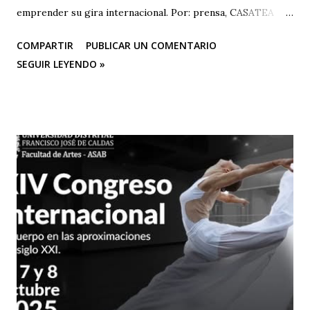
emprender su gira internacional. Por: prensa, CASATEA
BOLETÍN DE PRENSA "Después de cautivar al público en
COMPARTIR
PUBLICAR UN COMENTARIO
CASA TEA con sus últimas funciones este 25 y 26 de abril de
SEGUIR LEYENDO »
“Efímero”, La Casa del Silencio se embarcará en una gira
internacional. Con una técnica de mimo corporal dramático
y una poderosa narrativa visual, esta obra reflexiva sobre la
vida y el arte del actor silente promete dejar una huella
imborrable en todos los que la presencien." La Casa del
Silencio se embarcará nuevamente en una gira
internacional, llevando su importante trabajo de teatro
físico con funciones y seminarios a escenarios de Portugal
(dónde La Casa Del Silencio tiene una presencia significativa
ya que el teatro físico tiene un lugar muy importante en la
escena Portuguesa), posteriormente irán a Valencia y
Barcelona. Juan Carlos Agudelo P...