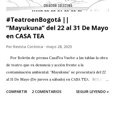
#TeatroenBogotá ||
“Mayukuna” del 22 al 31 De Mayo
en CASA TEA
Por
Revista Corónica
mayo 28, 2025
Por Boletín de prensa CasaTea Vuelve a las tablas la obra
de teatro que es denuncia y acción frente a la
contaminación ambiental. “Mayukuna” se presentará del 22
al 31 De Mayo (De jueves a sábado) en CASA TEA. BOLETÍN
DE PRENSA “Todas las personas del mundo tienen derecho
COMPARTIR
2 COMENTARIOS
SEGUIR LEYENDO »
a un medio ambiente saludable.” El arte es una herramienta
poderosa para alertar sobre situaciones que pueden llegar
a ser catastróficas; Este sentir es el motor de Teatro