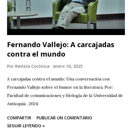
capitalino y a los espectadores del arte y la cultura en la
ciudad (y fuera de ella) para que asistan a la tercera versión
de este festival internacional de teatro que este año les ...
Fernando Vallejo: A carcajadas
contra el mundo
Por
Revista Corónica
enero 16, 2025
A carcajadas contra el mundo: Una conversación con
Fernando Vallejo sobre el humor en la literatura. Por:
Facultad de comunicaciones y filología de la Universidad de
Antioquia . 2024.
COMPARTIR
PUBLICAR UN COMENTARIO
SEGUIR LEYENDO »