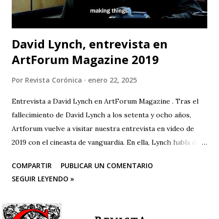
David Lynch, entrevista en
ArtForum Magazine 2019
Por
Revista Corónica
enero 22, 2025
Entrevista a David Lynch en ArtForum Magazine . Tras el
fallecimiento de David Lynch a los setenta y ocho años,
Artforum vuelve a visitar nuestra entrevista en video de
2019 con el cineasta de vanguardia. En ella, Lynch habla de
su primer amor, la pintura, y su posterior devoción a la
COMPARTIR
PUBLICAR UN COMENTARIO
creación artística, desde sus años de estudiante en la
SEGUIR LEYENDO »
Academia de Bellas Artes de Pensilvania hasta su mudanza a
Los Ángeles para dedicarse al cine o a las “pinturas en
movimiento”.