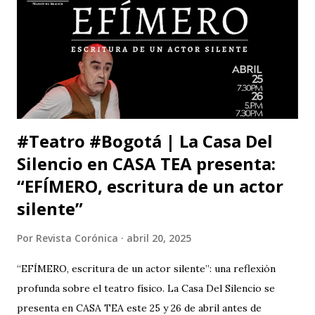
Santo me ha llenado de estupor. No necesitabas explicarla
de una manera tan aterradora. Lo de menos es tu voto
anunciado, del que eres libre y soberano. Se trata de una
decisión que, por supuesto, no comparto pero que
respeto. Así es como suele decirse, con educación? Pero, lo
que me ll...
#Teatro #Bogotá | La Casa Del
Silencio en CASA TEA presenta:
“EFÍMERO, escritura de un actor
silente”
Por
Revista Corónica
abril 20, 2025
“EFÍMERO, escritura de un actor silente”: una reflexión
profunda sobre el teatro físico. La Casa Del Silencio se
presenta en CASA TEA este 25 y 26 de abril antes de