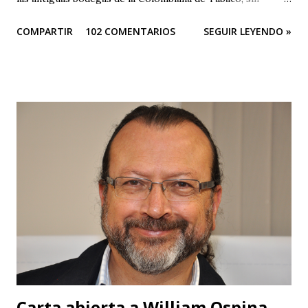
embargo el festival es una oda a la mediocridad, es una
COMPARTIR
102 COMENTARIOS
SEGUIR LEYENDO »
lástima que las buenas intenciones de sus organizadores se
queden sólo en publicidad. El evento es una farsa. Que
pesar que teniendo tantos patrocinadores y el apoyo del
Ministerio de Cultura y de la Gobernación sus
organizadores no puedan hacer otra cosa que sepultar el
festival, ¿no hay en Santander gente profesional que pueda
organizar un evento de esta magnitud y no se quede sólo
en publicidad y grandes ambiciones? Muy buena su
intención de traer cultura a Barichara, pero subestiman al
público de un modo vergonzoso. El público de Barichara es
gente que ha tenido acceso a la cultura y los que no lo han
tenido no son tan ciegos para no notar las fallas. Pero para
que no se crea que...
Carta abierta a William Ospina,