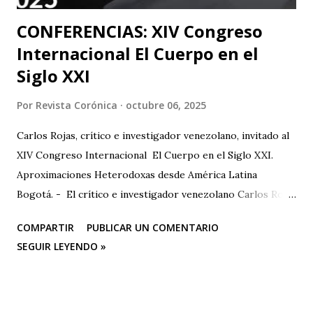
CONFERENCIAS: XIV Congreso
Internacional El Cuerpo en el
Siglo XXI
Por
Revista Corónica
octubre 06, 2025
Carlos Rojas, crítico e investigador venezolano, invitado al
XIV Congreso Internacional El Cuerpo en el Siglo XXI.
Aproximaciones Heterodoxas desde América Latina
Bogotá. - El crítico e investigador venezolano Carlos Rojas
será el primer representante de la Universidad Nacional
COMPARTIR
PUBLICAR UN COMENTARIO
Experimental de las Artes (UNEARTE), de Venezuela, en la
SEGUIR LEYENDO »
nueva edición del XIV Congreso Internacional El Cuerpo en
el Siglo XXI. Aproximaciones Heterodoxas desde América
Latina , que se celebrará los días 6, 7 y 8 de octubre de 2025
en la Facultad de Artes ASAB de la Universidad Distrital