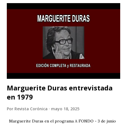
Estudio Alcaraván para seguir en pie con su obra de teatro
“Mayukuna”; a través del cuerpo, la música, el canto, el
baile... podemos dar voz a las comunidades afectadas y
luchar por la protección de nuestros ríos. Las funciones
serán en CASA TEA del 22 al 31 de mayo (de jueves a sábado).
La contaminación del agua es uno de los principales
problemas que enfrentan las comunidades que viven cerca
de los ríos; pero no solo eso, la cantidad de químicos que
son usados en la minería están afectando la salud de todas ...
Marguerite Duras entrevistada
en 1979
Por
Revista Corónica
mayo 18, 2025
Marguerite Duras en el programa A FONDO - 3 de junio