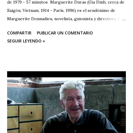
de 1979 - 57 minutos Marguerite Duras (Gia Dinh, cerca de
Saigón, Vietnam, 1914 - París, 1996) es el seudónimo de
Marguerite Donnadieu, novelista, guionista y directora de
cine francesa. 1932 se trasladó a París, donde estudió
COMPARTIR
PUBLICAR UN COMENTARIO
derecho, matemáticas y ciencias políticas. En 1943 publicó
SEGUIR LEYENDO »
su primera obra, "La impudicia", a la que seguirían más de
veinte novelas, guiones cinematográficos y textos
dramáticos. En 1971 publica "El amor", que anticipa en
ciertos aspectos su obra más celebrada, "El amante" (1984),
ganadora, entre otros, del Premio Goncourt. En 1977
escribe, dirige e interpreta con Gerard Depardieu "Le
camion". Es autora también de "India song", entre otras
películas.