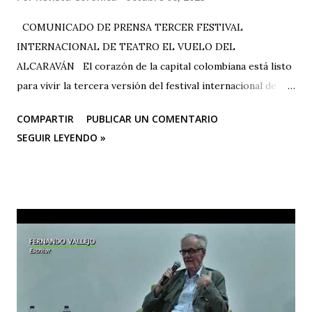
COMUNICADO DE PRENSA TERCER FESTIVAL
INTERNACIONAL DE TEATRO EL VUELO DEL
ALCARAVÁN El corazón de la capital colombiana está listo
para vivir la tercera versión del festival internacional de
teatro “El Vuelo Del Alcaraván” que se realizará de 3 al 12
COMPARTIR
PUBLICAR UN COMENTARIO
de octubre del 2025 en el Corredor Cultural Del Centro
SEGUIR LEYENDO »
Comercial Los Ángeles, dónde actualmente se han
consolidado 6 escenarios convirtiéndose en un epicentro
artístico vital para la ciudad; Corporación Changua Teatro,
DANTEXCO -Danza Teatro Experimental De Colombia-, El
Galponcito De Umbral- Correo De Voz Teatro , Candela
Teatro y CASA TEA -Teatro Estudio Alcaraván- este último,
organizador del festival. Teatro Estudio Alcaraván, las
salas del corredor cultural, los grupos y artistas
participantes les hacen una cordial invitación al público