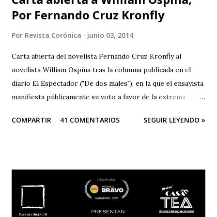
Por Fernando Cruz Kronfly
Por
Revista Corónica
junio 03, 2014
Carta abierta del novelista Fernando Cruz Kronfly al
novelista William Ospina tras la columna publicada en el
diario El Espectador ("De dos males"), en la que el ensayista
manifiesta públicamente su voto a favor de la extrema
derecha, entre las dos derechas que disputan la presidencia
COMPARTIR
41 COMENTARIOS
SEGUIR LEYENDO »
de Colombia. Aquí la columna de Ospina . Revista Corónica
reproduce a continuación la carta abierta del escritor
Fernando Cruz Kronfly : "Cali, Junio 2, 2014 Querido
William: Tú sabes la amistad y el afecto que nos une. Eso
está claro y nada de esto se afectará. Pero, la publicidad de
tu documento me obliga a hablarte en público. Entonces,
debo decirte que tu decisión de preferir al Zorro sobre el