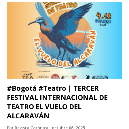
Francisco José de Caldas (Bogotá, Colombia). El congreso
cuenta con el respaldo de instituciones académicas de gran
prestigio como la Universidad Michoacana de San Nicolás
de Hidalgo (México), la Facultad de Estudios Superiores
Iztacala (UNAM, México) y la Facultad de Estudios
Superiores Acatlán (UNAM, México), además de un comité
organizador comprometido con abrir nuevas miradas sobre
el cuerpo, la esce...
#Bogotá #Teatro | TERCER
FESTIVAL INTERNACIONAL DE
TEATRO EL VUELO DEL
ALCARAVÁN
Por
Revista Corónica
octubre 06, 2025