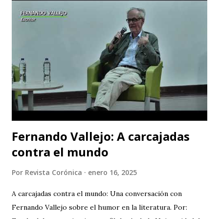
Teatro y CASA TEA -Teatro Estudio Alcaraván- este último,
organizador del festival. Teatro Estudio Alcaraván, las
salas del corredor cultural, los grupos y artistas
participantes les hacen una cordial invitación al público
capitalino y a los espectadores del arte y la cultura en la
ciudad (y fuera de ella) para que asistan a la tercera versión
de este festival internacional de teatro que este año les ...
Fernando Vallejo: A carcajadas
contra el mundo
Por
Revista Corónica
enero 16, 2025
A carcajadas contra el mundo: Una conversación con
Fernando Vallejo sobre el humor en la literatura. Por: