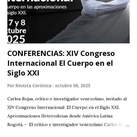
(dónde La Casa Del Silencio tiene una presencia significativa
ya que el teatro físico tiene un lugar muy importante en la
escena Portuguesa), posteriormente irán a Valencia y
Barcelona. Juan Carlos Agudelo P...
CONFERENCIAS: XIV Congreso
Internacional El Cuerpo en el
Siglo XXI
Por
Revista Corónica
octubre 06, 2025
Carlos Rojas, crítico e investigador venezolano, invitado al
XIV Congreso Internacional El Cuerpo en el Siglo XXI.
Aproximaciones Heterodoxas desde América Latina
Bogotá. - El crítico e investigador venezolano Carlos Rojas
será el primer representante de la Universidad Nacional