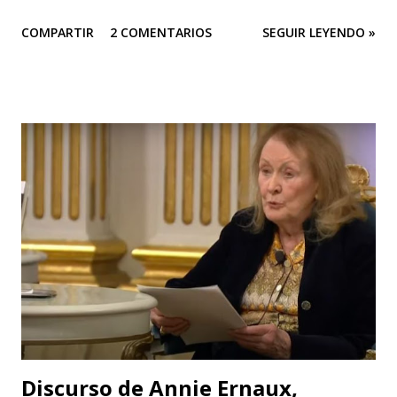
DE PRENSA “Todas las personas del mundo tienen derecho
COMPARTIR
2 COMENTARIOS
SEGUIR LEYENDO »
a un medio ambiente saludable.” El arte es una herramienta
poderosa para alertar sobre situaciones que pueden llegar
a ser catastróficas; Este sentir es el motor de Teatro
Estudio Alcaraván para seguir en pie con su obra de teatro
“Mayukuna”; a través del cuerpo, la música, el canto, el
baile... podemos dar voz a las comunidades afectadas y
luchar por la protección de nuestros ríos. Las funciones
serán en CASA TEA del 22 al 31 de mayo (de jueves a sábado).
La contaminación del agua es uno de los principales
problemas que enfrentan las comunidades que viven cerca
de los ríos; pero no solo eso, la cantidad de químicos que
son usados en la minería están afectando la salud de todas ...
Discurso de Annie Ernaux,