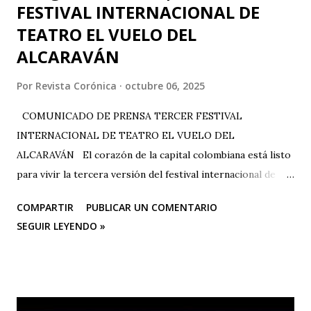
FESTIVAL INTERNACIONAL DE
TEATRO EL VUELO DEL
ALCARAVÁN
Por
Revista Corónica
octubre 06, 2025
COMUNICADO DE PRENSA TERCER FESTIVAL
INTERNACIONAL DE TEATRO EL VUELO DEL
ALCARAVÁN El corazón de la capital colombiana está listo
para vivir la tercera versión del festival internacional de
teatro “El Vuelo Del Alcaraván” que se realizará de 3 al 12
COMPARTIR
PUBLICAR UN COMENTARIO
de octubre del 2025 en el Corredor Cultural Del Centro
SEGUIR LEYENDO »
Comercial Los Ángeles, dónde actualmente se han
consolidado 6 escenarios convirtiéndose en un epicentro
artístico vital para la ciudad; Corporación Changua Teatro,
DANTEXCO -Danza Teatro Experimental De Colombia-, El
Galponcito De Umbral- Correo De Voz Teatro , Candela