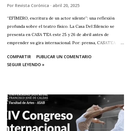
Por
Revista Corónica
abril 20, 2025
“EFÍMERO, escritura de un actor silente”: una reflexión
profunda sobre el teatro físico. La Casa Del Silencio se
presenta en CASA TEA este 25 y 26 de abril antes de
emprender su gira internacional. Por: prensa, CASATEA
BOLETÍN DE PRENSA "Después de cautivar al público en
COMPARTIR
PUBLICAR UN COMENTARIO
CASA TEA con sus últimas funciones este 25 y 26 de abril de
SEGUIR LEYENDO »
“Efímero”, La Casa del Silencio se embarcará en una gira
internacional. Con una técnica de mimo corporal dramático
y una poderosa narrativa visual, esta obra reflexiva sobre la
vida y el arte del actor silente promete dejar una huella
imborrable en todos los que la presencien." La Casa del
Silencio se embarcará nuevamente en una gira
internacional, llevando su importante trabajo de teatro
físico con funciones y seminarios a escenarios de Portugal