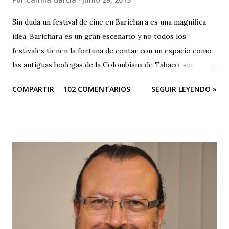
Sin duda un festival de cine en Barichara es una magnífica
idea, Barichara es un gran escenario y no todos los
festivales tienen la fortuna de contar con un espacio como
las antiguas bodegas de la Colombiana de Tabaco, sin
embargo el festival es una oda a la mediocridad, es una
COMPARTIR
102 COMENTARIOS
SEGUIR LEYENDO »
lástima que las buenas intenciones de sus organizadores se
queden sólo en publicidad. El evento es una farsa. Que
pesar que teniendo tantos patrocinadores y el apoyo del
Ministerio de Cultura y de la Gobernación sus
organizadores no puedan hacer otra cosa que sepultar el
festival, ¿no hay en Santander gente profesional que pueda
organizar un evento de esta magnitud y no se quede sólo
en publicidad y grandes ambiciones? Muy buena su
intención de traer cultura a Barichara, pero subestiman al
público de un modo vergonzoso. El público de Barichara es