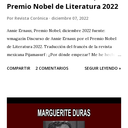
Premio Nobel de Literatura 2022
Por
Revista Corónica
diciembre 07, 2022
Annie Ernaux, Premio Nobel, diciembre 2022 fuente:
wmagazín Discurso de Annie Ernaux por el Premio Nobel
de Literatura 2022. Traducción del francés de la revista
mexicana Pijamasurf : ¿Por dónde empezar? Me he hecho
esta pregunta decenas de veces delante de la página en
COMPARTIR
2 COMENTARIOS
SEGUIR LEYENDO »
blanco. Como si tuviera que encontrar la frase, la única, que
me permitiera empezar a escribir el libro y barrer con mis
dudas de golpe. Una especie de llave. Hoy, para afrontar
una situación que, tras el estupor del acontecimiento –"¿de
verdad me está pasando esto a mí?– mi imaginación me
presenta con un miedo creciente, es la misma necesidad la
que me abruma. Encontrar la frase que me dé la libertad y la
firmeza para hablar sin temblar, en este lugar donde me