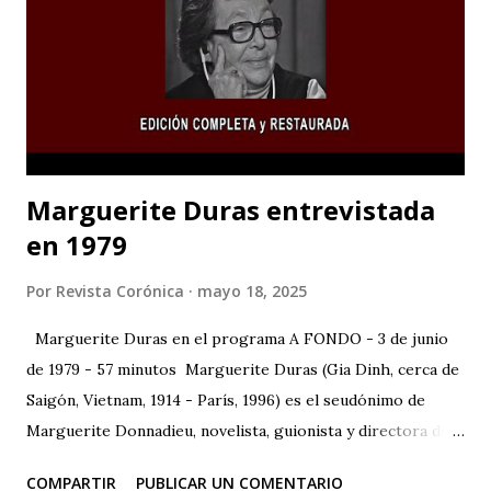
han invitado esta noche. Esa frase, no necesito buscarla
muy lejos. Surge. En toda su nitidez, su violencia. Lapidaria.
Irrefragable. La escribí hace sesenta años en mi diario
íntimo. "Escribiré para vengar mi raza". Se hacía eco del
grito de Rimb...
Marguerite Duras entrevistada
en 1979
Por
Revista Corónica
mayo 18, 2025
Marguerite Duras en el programa A FONDO - 3 de junio
de 1979 - 57 minutos Marguerite Duras (Gia Dinh, cerca de
Saigón, Vietnam, 1914 - París, 1996) es el seudónimo de
Marguerite Donnadieu, novelista, guionista y directora de
cine francesa. 1932 se trasladó a París, donde estudió
COMPARTIR
PUBLICAR UN COMENTARIO