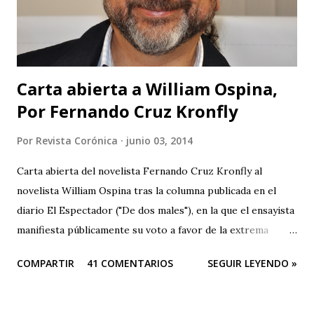
gente que ha tenido acceso a la cultura y los que no lo han
tenido no son tan ciegos para no notar las fallas. Pero para
que no se crea que...
Carta abierta a William Ospina,
Por Fernando Cruz Kronfly
Por
Revista Corónica
junio 03, 2014
Carta abierta del novelista Fernando Cruz Kronfly al
novelista William Ospina tras la columna publicada en el
diario El Espectador ("De dos males"), en la que el ensayista
manifiesta públicamente su voto a favor de la extrema
derecha, entre las dos derechas que disputan la presidencia
COMPARTIR
41 COMENTARIOS
SEGUIR LEYENDO »
de Colombia. Aquí la columna de Ospina . Revista Corónica
reproduce a continuación la carta abierta del escritor
Fernando Cruz Kronfly : "Cali, Junio 2, 2014 Querido