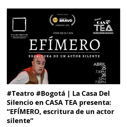
William: Tú sabes la amistad y el afecto que nos une. Eso
está claro y nada de esto se afectará. Pero, la publicidad de
tu documento me obliga a hablarte en público. Entonces,
debo decirte que tu decisión de preferir al Zorro sobre el
Santo me ha llenado de estupor. No necesitabas explicarla
de una manera tan aterradora. Lo de menos es tu voto
anunciado, del que eres libre y soberano. Se trata de una
decisión que, por supuesto, no comparto pero que
respeto. Así es como suele decirse, con educación? Pero, lo
que me ll...
#Teatro #Bogotá | La Casa Del
Silencio en CASA TEA presenta:
“EFÍMERO, escritura de un actor
silente”