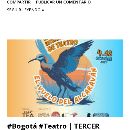
COMPARTIR
PUBLICAR UN COMENTARIO
Experimental de las Artes (UNEARTE), de Venezuela, en la
SEGUIR LEYENDO »
nueva edición del XIV Congreso Internacional El Cuerpo en
el Siglo XXI. Aproximaciones Heterodoxas desde América
Latina , que se celebrará los días 6, 7 y 8 de octubre de 2025
en la Facultad de Artes ASAB de la Universidad Distrital
Francisco José de Caldas (Bogotá, Colombia). El congreso
cuenta con el respaldo de instituciones académicas de gran
prestigio como la Universidad Michoacana de San Nicolás
de Hidalgo (México), la Facultad de Estudios Superiores
Iztacala (UNAM, México) y la Facultad de Estudios
Superiores Acatlán (UNAM, México), además de un comité
organizador comprometido con abrir nuevas miradas sobre
el cuerpo, la esce...
#Bogotá #Teatro | TERCER