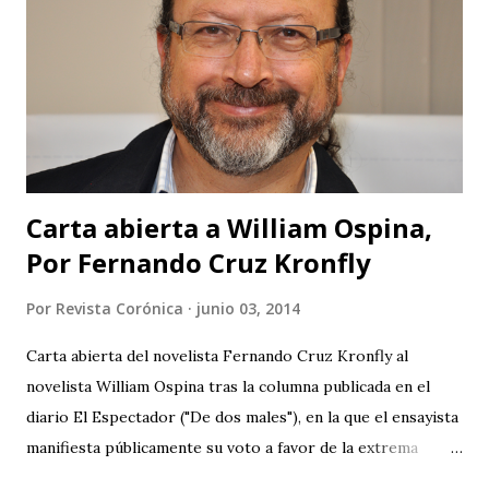
en publicidad y grandes ambiciones? Muy buena su
intención de traer cultura a Barichara, pero subestiman al
público de un modo vergonzoso. El público de Barichara es
gente que ha tenido acceso a la cultura y los que no lo han
tenido no son tan ciegos para no notar las fallas. Pero para
que no se crea que...
Carta abierta a William Ospina,
Por Fernando Cruz Kronfly
Por
Revista Corónica
junio 03, 2014
Carta abierta del novelista Fernando Cruz Kronfly al
novelista William Ospina tras la columna publicada en el
diario El Espectador ("De dos males"), en la que el ensayista
manifiesta públicamente su voto a favor de la extrema
derecha, entre las dos derechas que disputan la presidencia