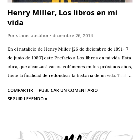
Henry Miller, Los libros en mi
vida
Por
stanislausbhor
diciembre 26, 2014
En el natalicio de Henry Miller [26 de diciembre de 1891- 7
de junio de 1980] este Prefacio a Los libros en mi vida: Esta
obra, que alcanzará varios volúmenes en los próximos años,
tiene la finalidad de redondear la historia de mi vida. Trata
de los libros como experiencia vital. No es un estudio
COMPARTIR
PUBLICAR UN COMENTARIO
crítico ni contiene un programa de autoeducación. Uno de
SEGUIR LEYENDO »
los resultados de este examen de conciencia —porque a eso
equivale la redacción de este libro— es la confirmada
creencia de que se debe leer menos y menos, y no más y
más. Según se com¬probará recorriendo con la mirada el
Apéndice, no he leído ni remo¬tamente tanto como el