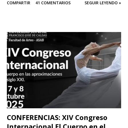
COMPARTIR
41 COMENTARIOS
SEGUIR LEYENDO »
de Colombia. Aquí la columna de Ospina . Revista Corónica
reproduce a continuación la carta abierta del escritor
Fernando Cruz Kronfly : "Cali, Junio 2, 2014 Querido
William: Tú sabes la amistad y el afecto que nos une. Eso
está claro y nada de esto se afectará. Pero, la publicidad de
tu documento me obliga a hablarte en público. Entonces,
debo decirte que tu decisión de preferir al Zorro sobre el
Santo me ha llenado de estupor. No necesitabas explicarla
de una manera tan aterradora. Lo de menos es tu voto
anunciado, del que eres libre y soberano. Se trata de una
decisión que, por supuesto, no comparto pero que
respeto. Así es como suele decirse, con educación? Pero, lo
que me ll...
CONFERENCIAS: XIV Congreso
Internacional El Cuerpo en el