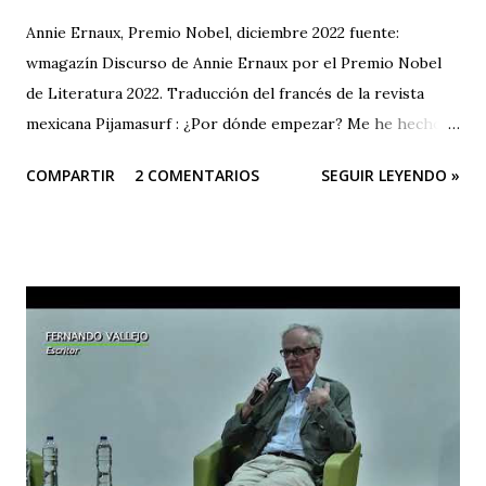
Annie Ernaux, Premio Nobel, diciembre 2022 fuente:
wmagazín Discurso de Annie Ernaux por el Premio Nobel
de Literatura 2022. Traducción del francés de la revista
mexicana Pijamasurf : ¿Por dónde empezar? Me he hecho
esta pregunta decenas de veces delante de la página en
COMPARTIR
2 COMENTARIOS
SEGUIR LEYENDO »
blanco. Como si tuviera que encontrar la frase, la única, que
me permitiera empezar a escribir el libro y barrer con mis
dudas de golpe. Una especie de llave. Hoy, para afrontar
una situación que, tras el estupor del acontecimiento –"¿de
verdad me está pasando esto a mí?– mi imaginación me
presenta con un miedo creciente, es la misma necesidad la
que me abruma. Encontrar la frase que me dé la libertad y la
firmeza para hablar sin temblar, en este lugar donde me
han invitado esta noche. Esa frase, no necesito buscarla
muy lejos. Surge. En toda su nitidez, su violencia. Lapidaria.