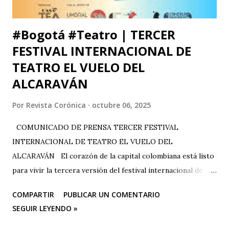
#Bogotá #Teatro | TERCER
FESTIVAL INTERNACIONAL DE
TEATRO EL VUELO DEL
ALCARAVÁN
Por
Revista Corónica
octubre 06, 2025
COMUNICADO DE PRENSA TERCER FESTIVAL
INTERNACIONAL DE TEATRO EL VUELO DEL
ALCARAVÁN El corazón de la capital colombiana está listo
para vivir la tercera versión del festival internacional de
teatro “El Vuelo Del Alcaraván” que se realizará de 3 al 12
COMPARTIR
PUBLICAR UN COMENTARIO
de octubre del 2025 en el Corredor Cultural Del Centro
SEGUIR LEYENDO »
Comercial Los Ángeles, dónde actualmente se han
consolidado 6 escenarios convirtiéndose en un epicentro