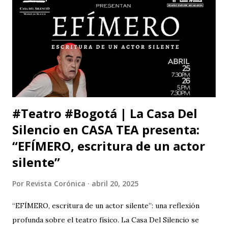
de Hidalgo (México), la Facultad de Estudios Superiores
Iztacala (UNAM, México) y la Facultad de Estudios
Superiores Acatlán (UNAM, México), además de un comité
organizador comprometido con abrir nuevas miradas sobre
el cuerpo, la esce...
#Teatro #Bogotá | La Casa Del
Silencio en CASA TEA presenta:
“EFÍMERO, escritura de un actor
silente”
Por
Revista Corónica
abril 20, 2025
“EFÍMERO, escritura de un actor silente”: una reflexión
profunda sobre el teatro físico. La Casa Del Silencio se