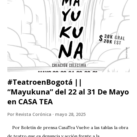
catedrático, la rata de biblioteca o siquiera el hombre -bien
educado-, pero no cabe duda de que he leído un centenar
de veces más de lo que debí haber leído para mi propio
bien. Dícese que sólo uno de cada cinco norteamericanos
lee libros pero hasta este pequeño número de lectores es
exagerado. Escasa¬mente habrá alguno de ellos que viva
con sabiduría o pleni...
#TeatroenBogotá ||
“Mayukuna” del 22 al 31 De Mayo
en CASA TEA
Por
Revista Corónica
mayo 28, 2025
Por Boletín de prensa CasaTea Vuelve a las tablas la obra
de teatro que es denuncia y acción frente a la