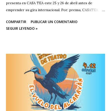
presenta en CASA TEA este 25 y 26 de abril antes de
emprender su gira internacional. Por: prensa, CASATEA
BOLETÍN DE PRENSA "Después de cautivar al público en
COMPARTIR
PUBLICAR UN COMENTARIO
CASA TEA con sus últimas funciones este 25 y 26 de abril de
SEGUIR LEYENDO »
“Efímero”, La Casa del Silencio se embarcará en una gira
internacional. Con una técnica de mimo corporal dramático
y una poderosa narrativa visual, esta obra reflexiva sobre la
vida y el arte del actor silente promete dejar una huella
imborrable en todos los que la presencien." La Casa del
Silencio se embarcará nuevamente en una gira
internacional, llevando su importante trabajo de teatro
físico con funciones y seminarios a escenarios de Portugal
(dónde La Casa Del Silencio tiene una presencia significativa
ya que el teatro físico tiene un lugar muy importante en la
escena Portuguesa), posteriormente irán a Valencia y
Barcelona. Juan Carlos Agudelo P...