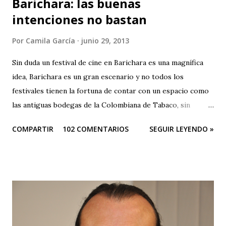
Barichara: las buenas
intenciones no bastan
Por
Camila García
junio 29, 2013
Sin duda un festival de cine en Barichara es una magnífica
idea, Barichara es un gran escenario y no todos los
festivales tienen la fortuna de contar con un espacio como
las antiguas bodegas de la Colombiana de Tabaco, sin
embargo el festival es una oda a la mediocridad, es una
COMPARTIR
102 COMENTARIOS
SEGUIR LEYENDO »
lástima que las buenas intenciones de sus organizadores se
queden sólo en publicidad. El evento es una farsa. Que
pesar que teniendo tantos patrocinadores y el apoyo del
Ministerio de Cultura y de la Gobernación sus
organizadores no puedan hacer otra cosa que sepultar el
festival, ¿no hay en Santander gente profesional que pueda
organizar un evento de esta magnitud y no se quede sólo