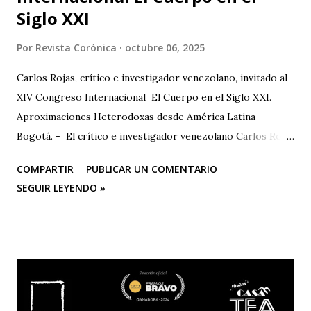
Siglo XXI
Por
Revista Corónica
octubre 06, 2025
Carlos Rojas, crítico e investigador venezolano, invitado al
XIV Congreso Internacional El Cuerpo en el Siglo XXI.
Aproximaciones Heterodoxas desde América Latina
Bogotá. - El crítico e investigador venezolano Carlos Rojas
será el primer representante de la Universidad Nacional
COMPARTIR
PUBLICAR UN COMENTARIO
Experimental de las Artes (UNEARTE), de Venezuela, en la
SEGUIR LEYENDO »
nueva edición del XIV Congreso Internacional El Cuerpo en
el Siglo XXI. Aproximaciones Heterodoxas desde América
Latina , que se celebrará los días 6, 7 y 8 de octubre de 2025
en la Facultad de Artes ASAB de la Universidad Distrital
Francisco José de Caldas (Bogotá, Colombia). El congreso
cuenta con el respaldo de instituciones académicas de gran
prestigio como la Universidad Michoacana de San Nicolás