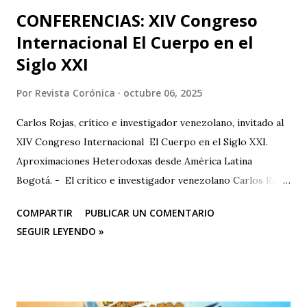
CONFERENCIAS: XIV Congreso
Internacional El Cuerpo en el
Siglo XXI
Por
Revista Corónica
octubre 06, 2025
Carlos Rojas, crítico e investigador venezolano, invitado al
XIV Congreso Internacional El Cuerpo en el Siglo XXI.
Aproximaciones Heterodoxas desde América Latina
Bogotá. - El crítico e investigador venezolano Carlos Rojas
será el primer representante de la Universidad Nacional
COMPARTIR
PUBLICAR UN COMENTARIO
Experimental de las Artes (UNEARTE), de Venezuela, en la
SEGUIR LEYENDO »
nueva edición del XIV Congreso Internacional El Cuerpo en
el Siglo XXI. Aproximaciones Heterodoxas desde América
Latina , que se celebrará los días 6, 7 y 8 de octubre de 2025
en la Facultad de Artes ASAB de la Universidad Distrital