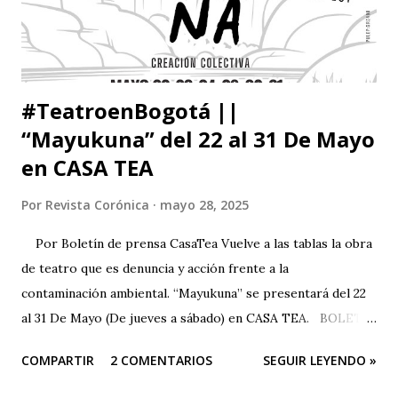
#TeatroenBogotá ||
“Mayukuna” del 22 al 31 De Mayo
en CASA TEA
Por
Revista Corónica
mayo 28, 2025
Por Boletín de prensa CasaTea Vuelve a las tablas la obra
de teatro que es denuncia y acción frente a la
contaminación ambiental. “Mayukuna” se presentará del 22
al 31 De Mayo (De jueves a sábado) en CASA TEA. BOLETÍN
DE PRENSA “Todas las personas del mundo tienen derecho
COMPARTIR
2 COMENTARIOS
SEGUIR LEYENDO »
a un medio ambiente saludable.” El arte es una herramienta
poderosa para alertar sobre situaciones que pueden llegar