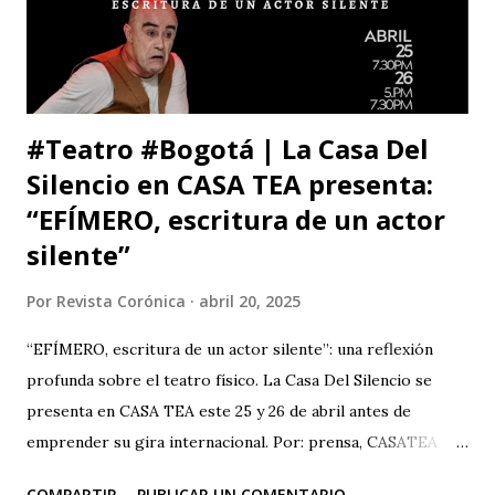
ciudad (y fuera de ella) para que asistan a la tercera versión
de este festival internacional de teatro que este año les ...
#Teatro #Bogotá | La Casa Del
Silencio en CASA TEA presenta:
“EFÍMERO, escritura de un actor
silente”
Por
Revista Corónica
abril 20, 2025
“EFÍMERO, escritura de un actor silente”: una reflexión
profunda sobre el teatro físico. La Casa Del Silencio se
presenta en CASA TEA este 25 y 26 de abril antes de
emprender su gira internacional. Por: prensa, CASATEA
BOLETÍN DE PRENSA "Después de cautivar al público en
COMPARTIR
PUBLICAR UN COMENTARIO