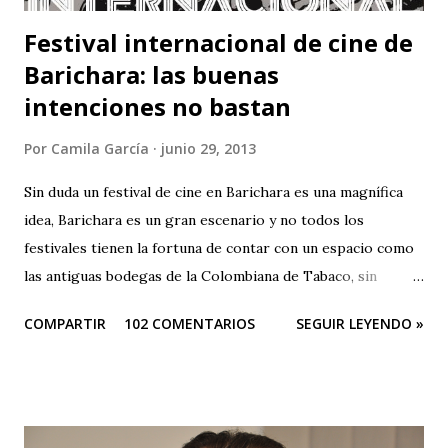
Festival internacional de cine de
Barichara: las buenas
intenciones no bastan
Por
Camila García
junio 29, 2013
Sin duda un festival de cine en Barichara es una magnífica
idea, Barichara es un gran escenario y no todos los
festivales tienen la fortuna de contar con un espacio como
las antiguas bodegas de la Colombiana de Tabaco, sin
embargo el festival es una oda a la mediocridad, es una
COMPARTIR
102 COMENTARIOS
SEGUIR LEYENDO »
lástima que las buenas intenciones de sus organizadores se
queden sólo en publicidad. El evento es una farsa. Que
pesar que teniendo tantos patrocinadores y el apoyo del
Ministerio de Cultura y de la Gobernación sus
organizadores no puedan hacer otra cosa que sepultar el