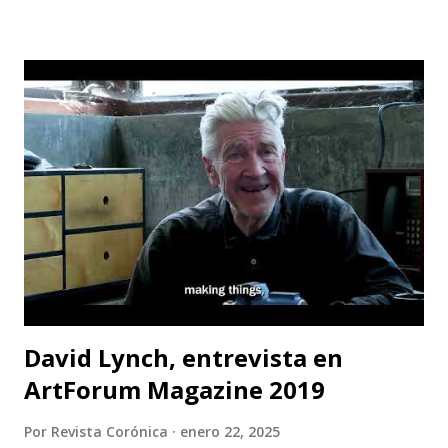
a ser catastróficas; Este sentir es el motor de Teatro
Estudio Alcaraván para seguir en pie con su obra de teatro
“Mayukuna”; a través del cuerpo, la música, el canto, el
baile... podemos dar voz a las comunidades afectadas y
luchar por la protección de nuestros ríos. Las funciones
serán en CASA TEA del 22 al 31 de mayo (de jueves a sábado).
La contaminación del agua es uno de los principales
problemas que enfrentan las comunidades que viven cerca
de los ríos; pero no solo eso, la cantidad de químicos que
son usados en la minería están afectando la salud de todas ...
David Lynch, entrevista en
ArtForum Magazine 2019
Por
Revista Corónica
enero 22, 2025