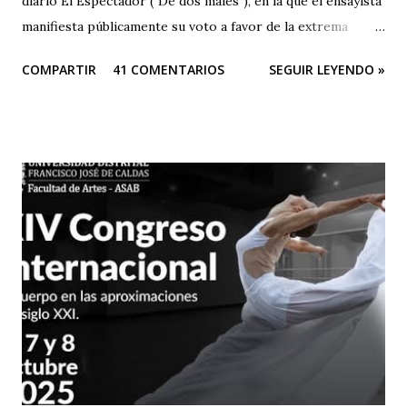
diario El Espectador ("De dos males"), en la que el ensayista
manifiesta públicamente su voto a favor de la extrema
derecha, entre las dos derechas que disputan la presidencia
COMPARTIR
41 COMENTARIOS
SEGUIR LEYENDO »
de Colombia. Aquí la columna de Ospina . Revista Corónica
reproduce a continuación la carta abierta del escritor
Fernando Cruz Kronfly : "Cali, Junio 2, 2014 Querido
William: Tú sabes la amistad y el afecto que nos une. Eso
está claro y nada de esto se afectará. Pero, la publicidad de
tu documento me obliga a hablarte en público. Entonces,
debo decirte que tu decisión de preferir al Zorro sobre el
Santo me ha llenado de estupor. No necesitabas explicarla
de una manera tan aterradora. Lo de menos es tu voto
anunciado, del que eres libre y soberano. Se trata de una
decisión que, por supuesto, no comparto pero que
respeto. Así es como suele decirse, con educación? Pero, lo
que me ll...