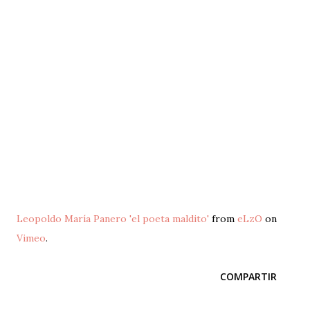
Leopoldo María Panero 'el poeta maldito'
from
eLzO
on
Vimeo
.
COMPARTIR