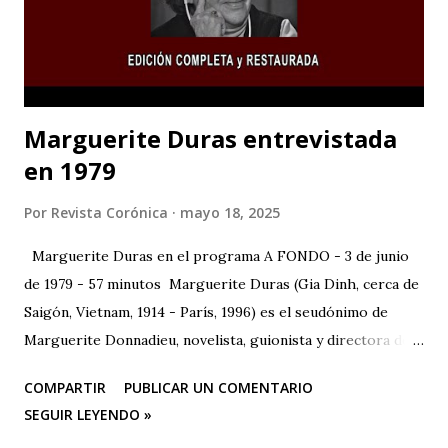
Marguerite Duras entrevistada
en 1979
Por
Revista Corónica
mayo 18, 2025
Marguerite Duras en el programa A FONDO - 3 de junio
de 1979 - 57 minutos Marguerite Duras (Gia Dinh, cerca de
Saigón, Vietnam, 1914 - París, 1996) es el seudónimo de
Marguerite Donnadieu, novelista, guionista y directora de
cine francesa. 1932 se trasladó a París, donde estudió
COMPARTIR
PUBLICAR UN COMENTARIO
derecho, matemáticas y ciencias políticas. En 1943 publicó
SEGUIR LEYENDO »
su primera obra, "La impudicia", a la que seguirían más de