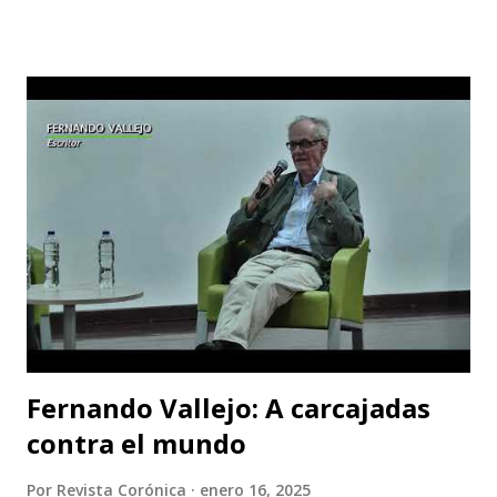
veinte novelas, guiones cinematográficos y textos
dramáticos. En 1971 publica "El amor", que anticipa en
ciertos aspectos su obra más celebrada, "El amante" (1984),
ganadora, entre otros, del Premio Goncourt. En 1977
escribe, dirige e interpreta con Gerard Depardieu "Le
camion". Es autora también de "India song", entre otras
películas.
Fernando Vallejo: A carcajadas
contra el mundo
Por
Revista Corónica
enero 16, 2025