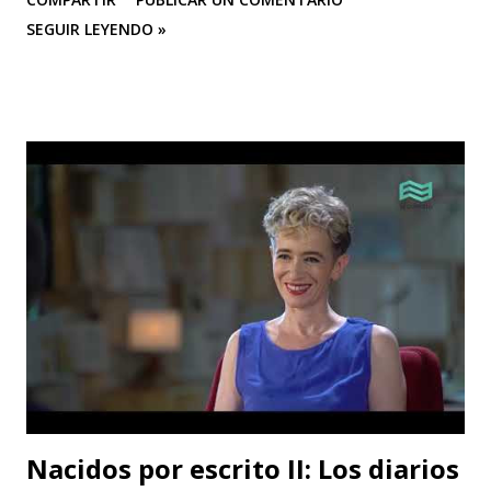
CASA TEA con sus últimas funciones este 25 y 26 de abril de
SEGUIR LEYENDO »
“Efímero”, La Casa del Silencio se embarcará en una gira
internacional. Con una técnica de mimo corporal dramático
y una poderosa narrativa visual, esta obra reflexiva sobre la
vida y el arte del actor silente promete dejar una huella
imborrable en todos los que la presencien." La Casa del
Silencio se embarcará nuevamente en una gira
internacional, llevando su importante trabajo de teatro
físico con funciones y seminarios a escenarios de Portugal
(dónde La Casa Del Silencio tiene una presencia significativa
ya que el teatro físico tiene un lugar muy importante en la
escena Portuguesa), posteriormente irán a Valencia y
Barcelona. Juan Carlos Agudelo P...
Nacidos por escrito II: Los diarios