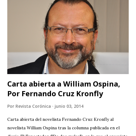
festival, ¿no hay en Santander gente profesional que pueda
organizar un evento de esta magnitud y no se quede sólo
en publicidad y grandes ambiciones? Muy buena su
intención de traer cultura a Barichara, pero subestiman al
público de un modo vergonzoso. El público de Barichara es
gente que ha tenido acceso a la cultura y los que no lo han
tenido no son tan ciegos para no notar las fallas. Pero para
que no se crea que...
Carta abierta a William Ospina,
Por Fernando Cruz Kronfly
Por
Revista Corónica
junio 03, 2014
Carta abierta del novelista Fernando Cruz Kronfly al
novelista William Ospina tras la columna publicada en el