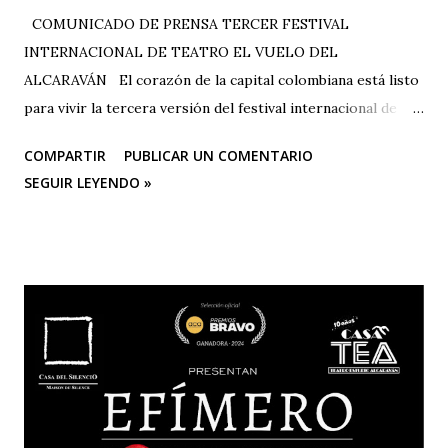
COMUNICADO DE PRENSA TERCER FESTIVAL
INTERNACIONAL DE TEATRO EL VUELO DEL
ALCARAVÁN El corazón de la capital colombiana está listo
para vivir la tercera versión del festival internacional de
teatro “El Vuelo Del Alcaraván” que se realizará de 3 al 12
COMPARTIR
PUBLICAR UN COMENTARIO
de octubre del 2025 en el Corredor Cultural Del Centro
SEGUIR LEYENDO »
Comercial Los Ángeles, dónde actualmente se han
consolidado 6 escenarios convirtiéndose en un epicentro
artístico vital para la ciudad; Corporación Changua Teatro,
DANTEXCO -Danza Teatro Experimental De Colombia-, El
Galponcito De Umbral- Correo De Voz Teatro , Candela
Teatro y CASA TEA -Teatro Estudio Alcaraván- este último,
organizador del festival. Teatro Estudio Alcaraván, las
salas del corredor cultural, los grupos y artistas
participantes les hacen una cordial invitación al público
capitalino y a los espectadores del arte y la cultura en la