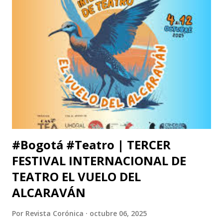
Francisco José de Caldas (Bogotá, Colombia). El congreso
cuenta con el respaldo de instituciones académicas de gran
prestigio como la Universidad Michoacana de San Nicolás
de Hidalgo (México), la Facultad de Estudios Superiores
Iztacala (UNAM, México) y la Facultad de Estudios
Superiores Acatlán (UNAM, México), además de un comité
organizador comprometido con abrir nuevas miradas sobre
el cuerpo, la esce...
#Bogotá #Teatro | TERCER
FESTIVAL INTERNACIONAL DE
TEATRO EL VUELO DEL
ALCARAVÁN
Por
Revista Corónica
octubre 06, 2025