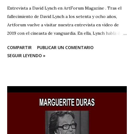
Entrevista a David Lynch en ArtForum Magazine . Tras el
fallecimiento de David Lynch a los setenta y ocho años,
Artforum vuelve a visitar nuestra entrevista en video de
2019 con el cineasta de vanguardia. En ella, Lynch habla de
su primer amor, la pintura, y su posterior devoción a la
COMPARTIR
PUBLICAR UN COMENTARIO
creación artística, desde sus años de estudiante en la
SEGUIR LEYENDO »
Academia de Bellas Artes de Pensilvania hasta su mudanza a
Los Ángeles para dedicarse al cine o a las “pinturas en
movimiento”.