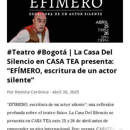
Iztacala (UNAM, México) y la Facultad de Estudios
Superiores Acatlán (UNAM, México), además de un comité
organizador comprometido con abrir nuevas miradas sobre
el cuerpo, la esce...
#Teatro #Bogotá | La Casa Del
Silencio en CASA TEA presenta:
“EFÍMERO, escritura de un actor
silente”
Por
Revista Corónica
abril 20, 2025
“EFÍMERO, escritura de un actor silente”: una reflexión
profunda sobre el teatro físico. La Casa Del Silencio se
presenta en CASA TEA este 25 y 26 de abril antes de
emprender su gira internacional. Por: prensa, CASATEA