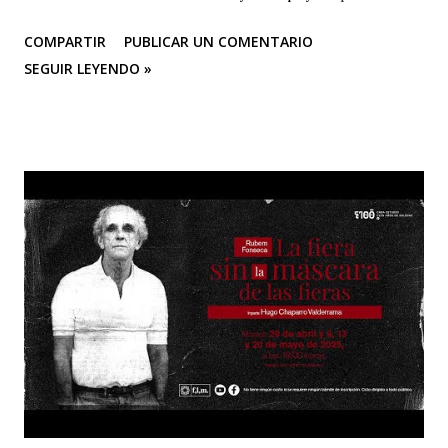
Ministerio de las Culturas, las Artes y los Saberes,
COMPARTIR
PUBLICAR UN COMENTARIO
Programa Nacional de Concertación Cultural y la Secretaría
SEGUIR LEYENDO »
de Cultura de la gobernación del Quindío ROSA ROJA
(Poema Carmelina Soto/Música: Victoria Sur) Eres la
sangre en breve arquitectura de corazón al viento
acostumbrado, amor en rojo y en aroma pura nostalgias de
gorrión enamorado. Quién te hizo rosa-fuego en la
verdura esperanzada y férvida del prado? y ese sufrir de
espinas y dulzura y jardín por alondras clausurado? En tu
clara bondad de miel caliente, sombra casi de fruto
sugerente entre nubes y pájaros soñando. Y en tu llama de
sangre perseguida, indefinidamente indefinida, sigues por
tu perfume caminando.