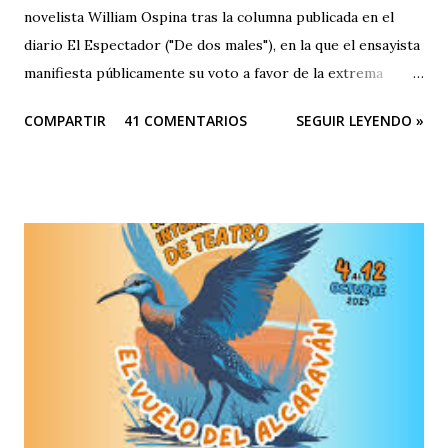
novelista William Ospina tras la columna publicada en el
diario El Espectador ("De dos males"), en la que el ensayista
manifiesta públicamente su voto a favor de la extrema
derecha, entre las dos derechas que disputan la presidencia
COMPARTIR
41 COMENTARIOS
SEGUIR LEYENDO »
de Colombia. Aquí la columna de Ospina . Revista Corónica
reproduce a continuación la carta abierta del escritor
Fernando Cruz Kronfly : "Cali, Junio 2, 2014 Querido
William: Tú sabes la amistad y el afecto que nos une. Eso
está claro y nada de esto se afectará. Pero, la publicidad de
tu documento me obliga a hablarte en público. Entonces,
debo decirte que tu decisión de preferir al Zorro sobre el
Santo me ha llenado de estupor. No necesitabas explicarla
de una manera tan aterradora. Lo de menos es tu voto
anunciado, del que eres libre y soberano. Se trata de una
decisión que, por supuesto, no comparto pero que
respeto. Así es como suele decirse, con educación? Pero, lo