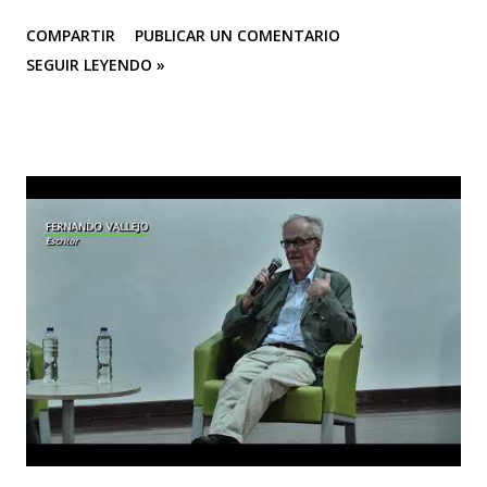
LUCHANDO CONTRA EL OLVIDO Teatro Estudio
COMPARTIR
PUBLICAR UN COMENTARIO
Alcaraván inicia actividades en su sede CASA TEA con un
SEGUIR LEYENDO »
homenaje muy especial que se hará en conmemoración de
los 25 años de la tragedia del Salado (Carmen de Bolívar),
con la temporada de su obra teatral “La Caída De Las
Águilas” que se realizará del 20 de febrero al 8 de marzo,
de jueves a sábado. Los integrantes del grupo Teatro
Estudio Alcaraván sienten la necesidad de seguir en la lucha
contra el olvido con la obra teatral “La Caída De Las
Águilas”, una historia que a través del arte contribuye a la
memoria histórica como acción restaurativa y emblemática
de un país donde la guerra se permea las veces que sea
“necesarias” a mano de los actores del conflicto armado. El
teatro se erige como un lugar para reflexionar sobre lo...