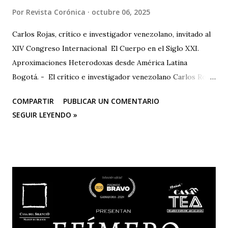
Por
Revista Corónica
octubre 06, 2025
Carlos Rojas, crítico e investigador venezolano, invitado al
XIV Congreso Internacional El Cuerpo en el Siglo XXI.
Aproximaciones Heterodoxas desde América Latina
Bogotá. - El crítico e investigador venezolano Carlos Rojas
será el primer representante de la Universidad Nacional
COMPARTIR
PUBLICAR UN COMENTARIO
Experimental de las Artes (UNEARTE), de Venezuela, en la
SEGUIR LEYENDO »
nueva edición del XIV Congreso Internacional El Cuerpo en
el Siglo XXI. Aproximaciones Heterodoxas desde América
Latina , que se celebrará los días 6, 7 y 8 de octubre de 2025
en la Facultad de Artes ASAB de la Universidad Distrital
Francisco José de Caldas (Bogotá, Colombia). El congreso
cuenta con el respaldo de instituciones académicas de gran
prestigio como la Universidad Michoacana de San Nicolás
de Hidalgo (México), la Facultad de Estudios Superiores