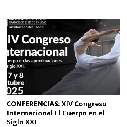
consolidado 6 escenarios convirtiéndose en un epicentro
artístico vital para la ciudad; Corporación Changua Teatro,
DANTEXCO -Danza Teatro Experimental De Colombia-, El
Galponcito De Umbral- Correo De Voz Teatro , Candela
Teatro y CASA TEA -Teatro Estudio Alcaraván- este último,
organizador del festival. Teatro Estudio Alcaraván, las
salas del corredor cultural, los grupos y artistas
participantes les hacen una cordial invitación al público
capitalino y a los espectadores del arte y la cultura en la
ciudad (y fuera de ella) para que asistan a la tercera versión
de este festival internacional de teatro que este año les ...
CONFERENCIAS: XIV Congreso
Internacional El Cuerpo en el
Siglo XXI