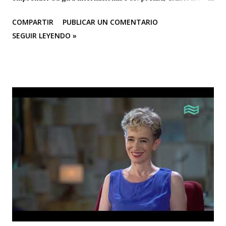
BOLETÍN DE PRENSA "Después de cautivar al público en
COMPARTIR
PUBLICAR UN COMENTARIO
CASA TEA con sus últimas funciones este 25 y 26 de abril de
SEGUIR LEYENDO »
“Efímero”, La Casa del Silencio se embarcará en una gira
internacional. Con una técnica de mimo corporal dramático
y una poderosa narrativa visual, esta obra reflexiva sobre la
vida y el arte del actor silente promete dejar una huella
imborrable en todos los que la presencien." La Casa del
Silencio se embarcará nuevamente en una gira
internacional, llevando su importante trabajo de teatro
físico con funciones y seminarios a escenarios de Portugal
(dónde La Casa Del Silencio tiene una presencia significativa
ya que el teatro físico tiene un lugar muy importante en la
escena Portuguesa), posteriormente irán a Valencia y
Barcelona. Juan Carlos Agudelo P...