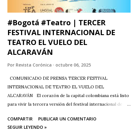
que me ll...
#Bogotá #Teatro | TERCER
FESTIVAL INTERNACIONAL DE
TEATRO EL VUELO DEL
ALCARAVÁN
Por
Revista Corónica
octubre 06, 2025
COMUNICADO DE PRENSA TERCER FESTIVAL
INTERNACIONAL DE TEATRO EL VUELO DEL
ALCARAVÁN El corazón de la capital colombiana está listo
para vivir la tercera versión del festival internacional de
teatro “El Vuelo Del Alcaraván” que se realizará de 3 al 12
COMPARTIR
PUBLICAR UN COMENTARIO
de octubre del 2025 en el Corredor Cultural Del Centro
SEGUIR LEYENDO »
Comercial Los Ángeles, dónde actualmente se han