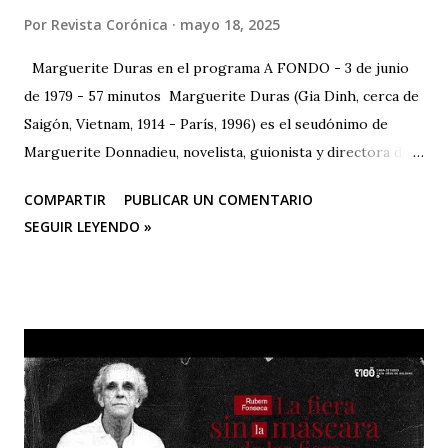
Por
Revista Corónica
mayo 18, 2025
Marguerite Duras en el programa A FONDO - 3 de junio
de 1979 - 57 minutos Marguerite Duras (Gia Dinh, cerca de
Saigón, Vietnam, 1914 - París, 1996) es el seudónimo de
Marguerite Donnadieu, novelista, guionista y directora de
cine francesa. 1932 se trasladó a París, donde estudió
COMPARTIR
PUBLICAR UN COMENTARIO
derecho, matemáticas y ciencias políticas. En 1943 publicó
SEGUIR LEYENDO »
su primera obra, "La impudicia", a la que seguirían más de
veinte novelas, guiones cinematográficos y textos
dramáticos. En 1971 publica "El amor", que anticipa en
ciertos aspectos su obra más celebrada, "El amante" (1984),
ganadora, entre otros, del Premio Goncourt. En 1977
escribe, dirige e interpreta con Gerard Depardieu "Le
camion". Es autora también de "India song", entre otras
películas.