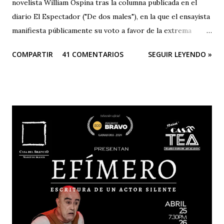
novelista William Ospina tras la columna publicada en el
diario El Espectador ("De dos males"), en la que el ensayista
manifiesta públicamente su voto a favor de la extrema
derecha, entre las dos derechas que disputan la presidencia
COMPARTIR
41 COMENTARIOS
SEGUIR LEYENDO »
de Colombia. Aquí la columna de Ospina . Revista Corónica
reproduce a continuación la carta abierta del escritor
Fernando Cruz Kronfly : "Cali, Junio 2, 2014 Querido
William: Tú sabes la amistad y el afecto que nos une. Eso
está claro y nada de esto se afectará. Pero, la publicidad de
tu documento me obliga a hablarte en público. Entonces,
debo decirte que tu decisión de preferir al Zorro sobre el
Santo me ha llenado de estupor. No necesitabas explicarla
de una manera tan aterradora. Lo de menos es tu voto
anunciado, del que eres libre y soberano. Se trata de una
decisión que, por supuesto, no comparto pero que
respeto. Así es como suele decirse, con educación? Pero, lo