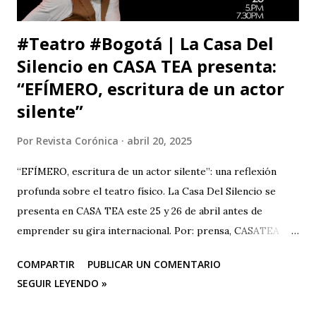
que me ll...
#Teatro #Bogotá | La Casa Del
Silencio en CASA TEA presenta:
“EFÍMERO, escritura de un actor
silente”
Por
Revista Corónica
abril 20, 2025
“EFÍMERO, escritura de un actor silente”: una reflexión
profunda sobre el teatro físico. La Casa Del Silencio se
presenta en CASA TEA este 25 y 26 de abril antes de
emprender su gira internacional. Por: prensa, CASATEA
BOLETÍN DE PRENSA "Después de cautivar al público en
COMPARTIR
PUBLICAR UN COMENTARIO
CASA TEA con sus últimas funciones este 25 y 26 de abril de
SEGUIR LEYENDO »
“Efímero”, La Casa del Silencio se embarcará en una gira
internacional. Con una técnica de mimo corporal dramático