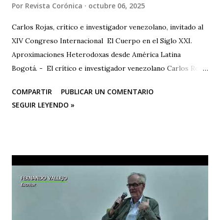
Por
Revista Corónica
octubre 06, 2025
Carlos Rojas, crítico e investigador venezolano, invitado al
XIV Congreso Internacional El Cuerpo en el Siglo XXI.
Aproximaciones Heterodoxas desde América Latina
Bogotá. - El crítico e investigador venezolano Carlos Rojas
será el primer representante de la Universidad Nacional
COMPARTIR
PUBLICAR UN COMENTARIO
Experimental de las Artes (UNEARTE), de Venezuela, en la
SEGUIR LEYENDO »
nueva edición del XIV Congreso Internacional El Cuerpo en
el Siglo XXI. Aproximaciones Heterodoxas desde América
Latina , que se celebrará los días 6, 7 y 8 de octubre de 2025
en la Facultad de Artes ASAB de la Universidad Distrital
Francisco José de Caldas (Bogotá, Colombia). El congreso
cuenta con el respaldo de instituciones académicas de gran
prestigio como la Universidad Michoacana de San Nicolás
de Hidalgo (México), la Facultad de Estudios Superiores
Iztacala (UNAM, México) y la Facultad de Estudios