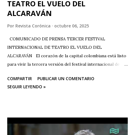
TEATRO EL VUELO DEL
ALCARAVÁN
Por
Revista Corónica
octubre 06, 2025
COMUNICADO DE PRENSA TERCER FESTIVAL
INTERNACIONAL DE TEATRO EL VUELO DEL
ALCARAVÁN El corazón de la capital colombiana está listo
para vivir la tercera versión del festival internacional de
teatro “El Vuelo Del Alcaraván” que se realizará de 3 al 12
COMPARTIR
PUBLICAR UN COMENTARIO
de octubre del 2025 en el Corredor Cultural Del Centro
SEGUIR LEYENDO »
Comercial Los Ángeles, dónde actualmente se han
consolidado 6 escenarios convirtiéndose en un epicentro
artístico vital para la ciudad; Corporación Changua Teatro,
DANTEXCO -Danza Teatro Experimental De Colombia-, El
Galponcito De Umbral- Correo De Voz Teatro , Candela
Teatro y CASA TEA -Teatro Estudio Alcaraván- este último,