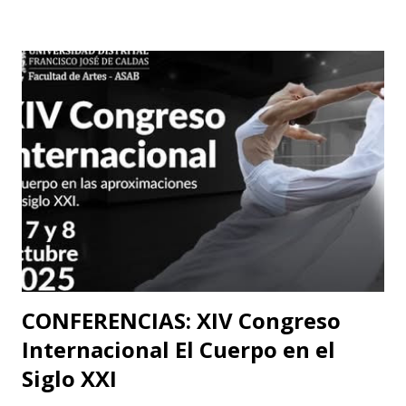
y una poderosa narrativa visual, esta obra reflexiva sobre la
vida y el arte del actor silente promete dejar una huella
imborrable en todos los que la presencien." La Casa del
Silencio se embarcará nuevamente en una gira
internacional, llevando su importante trabajo de teatro
físico con funciones y seminarios a escenarios de Portugal
(dónde La Casa Del Silencio tiene una presencia significativa
ya que el teatro físico tiene un lugar muy importante en la
escena Portuguesa), posteriormente irán a Valencia y
Barcelona. Juan Carlos Agudelo P...
CONFERENCIAS: XIV Congreso
Internacional El Cuerpo en el
Siglo XXI