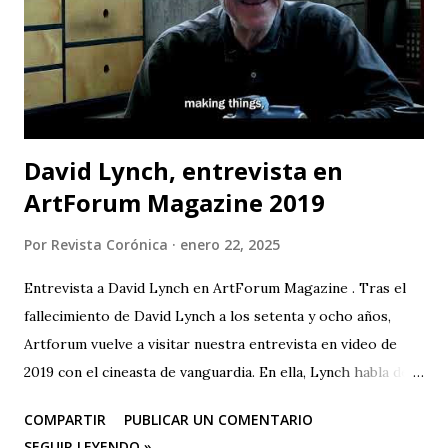
La contaminación del agua es uno de los principales
problemas que enfrentan las comunidades que viven cerca
de los ríos; pero no solo eso, la cantidad de químicos que
son usados en la minería están afectando la salud de todas ...
David Lynch, entrevista en
ArtForum Magazine 2019
Por
Revista Corónica
enero 22, 2025
Entrevista a David Lynch en ArtForum Magazine . Tras el
fallecimiento de David Lynch a los setenta y ocho años,
Artforum vuelve a visitar nuestra entrevista en video de
2019 con el cineasta de vanguardia. En ella, Lynch habla de
su primer amor, la pintura, y su posterior devoción a la
COMPARTIR
PUBLICAR UN COMENTARIO
creación artística, desde sus años de estudiante en la
SEGUIR LEYENDO »