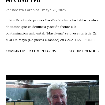
en CASA TEA
Por
Revista Corónica
mayo 28, 2025
Por Boletín de prensa CasaTea Vuelve a las tablas la obra
de teatro que es denuncia y acción frente a la
contaminación ambiental. “Mayukuna” se presentará del 22
al 31 De Mayo (De jueves a sábado) en CASA TEA. BOLETÍN
DE PRENSA “Todas las personas del mundo tienen derecho
COMPARTIR
2 COMENTARIOS
SEGUIR LEYENDO »
a un medio ambiente saludable.” El arte es una herramienta
poderosa para alertar sobre situaciones que pueden llegar
a ser catastróficas; Este sentir es el motor de Teatro
Estudio Alcaraván para seguir en pie con su obra de teatro
“Mayukuna”; a través del cuerpo, la música, el canto, el
baile... podemos dar voz a las comunidades afectadas y
luchar por la protección de nuestros ríos. Las funciones
serán en CASA TEA del 22 al 31 de mayo (de jueves a sábado).