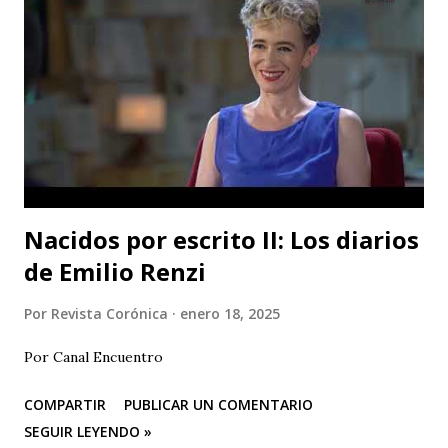
organizador del festival. Teatro Estudio Alcaraván, las
salas del corredor cultural, los grupos y artistas
participantes les hacen una cordial invitación al público
capitalino y a los espectadores del arte y la cultura en la
ciudad (y fuera de ella) para que asistan a la tercera versión
de este festival internacional de teatro que este año les ...
Nacidos por escrito II: Los diarios
de Emilio Renzi
Por
Revista Corónica
enero 18, 2025
Por Canal Encuentro
COMPARTIR
PUBLICAR UN COMENTARIO
SEGUIR LEYENDO »