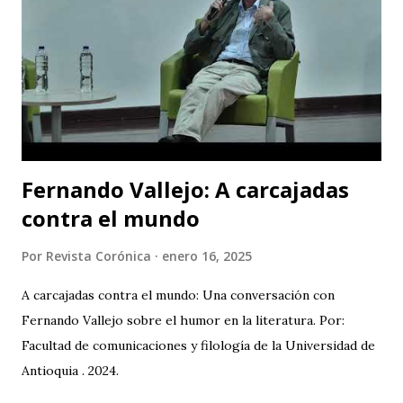
de Hidalgo (México), la Facultad de Estudios Superiores
Iztacala (UNAM, México) y la Facultad de Estudios
Superiores Acatlán (UNAM, México), además de un comité
organizador comprometido con abrir nuevas miradas sobre
el cuerpo, la esce...
Fernando Vallejo: A carcajadas
contra el mundo
Por
Revista Corónica
enero 16, 2025
A carcajadas contra el mundo: Una conversación con
Fernando Vallejo sobre el humor en la literatura. Por:
Facultad de comunicaciones y filología de la Universidad de
Antioquia . 2024.