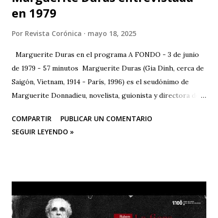
en 1979
Por
Revista Corónica
mayo 18, 2025
Marguerite Duras en el programa A FONDO - 3 de junio
de 1979 - 57 minutos Marguerite Duras (Gia Dinh, cerca de
Saigón, Vietnam, 1914 - París, 1996) es el seudónimo de
Marguerite Donnadieu, novelista, guionista y directora de
cine francesa. 1932 se trasladó a París, donde estudió
COMPARTIR
PUBLICAR UN COMENTARIO
derecho, matemáticas y ciencias políticas. En 1943 publicó
SEGUIR LEYENDO »
su primera obra, "La impudicia", a la que seguirían más de
veinte novelas, guiones cinematográficos y textos
dramáticos. En 1971 publica "El amor", que anticipa en
ciertos aspectos su obra más celebrada, "El amante" (1984),
ganadora, entre otros, del Premio Goncourt. En 1977
escribe, dirige e interpreta con Gerard Depardieu "Le
camion". Es autora también de "India song", entre otras