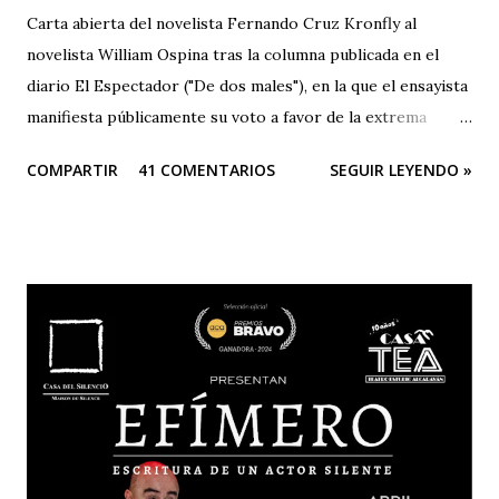
Carta abierta del novelista Fernando Cruz Kronfly al
novelista William Ospina tras la columna publicada en el
diario El Espectador ("De dos males"), en la que el ensayista
manifiesta públicamente su voto a favor de la extrema
derecha, entre las dos derechas que disputan la presidencia
COMPARTIR
41 COMENTARIOS
SEGUIR LEYENDO »
de Colombia. Aquí la columna de Ospina . Revista Corónica
reproduce a continuación la carta abierta del escritor
Fernando Cruz Kronfly : "Cali, Junio 2, 2014 Querido
William: Tú sabes la amistad y el afecto que nos une. Eso
está claro y nada de esto se afectará. Pero, la publicidad de
tu documento me obliga a hablarte en público. Entonces,
debo decirte que tu decisión de preferir al Zorro sobre el
Santo me ha llenado de estupor. No necesitabas explicarla
de una manera tan aterradora. Lo de menos es tu voto
anunciado, del que eres libre y soberano. Se trata de una
decisión que, por supuesto, no comparto pero que