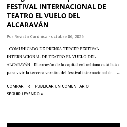
FESTIVAL INTERNACIONAL DE
TEATRO EL VUELO DEL
ALCARAVÁN
Por
Revista Corónica
octubre 06, 2025
COMUNICADO DE PRENSA TERCER FESTIVAL
INTERNACIONAL DE TEATRO EL VUELO DEL
ALCARAVÁN El corazón de la capital colombiana está listo
para vivir la tercera versión del festival internacional de
teatro “El Vuelo Del Alcaraván” que se realizará de 3 al 12
COMPARTIR
PUBLICAR UN COMENTARIO
de octubre del 2025 en el Corredor Cultural Del Centro
SEGUIR LEYENDO »
Comercial Los Ángeles, dónde actualmente se han
consolidado 6 escenarios convirtiéndose en un epicentro
artístico vital para la ciudad; Corporación Changua Teatro,
DANTEXCO -Danza Teatro Experimental De Colombia-, El