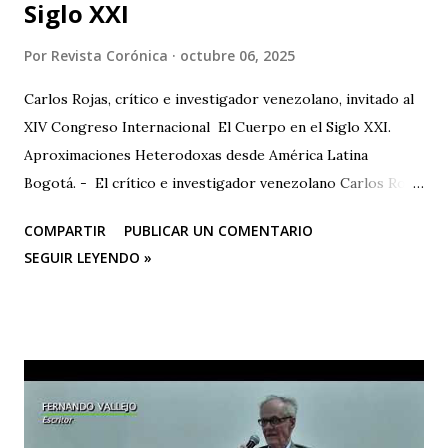
Siglo XXI
Por
Revista Corónica
octubre 06, 2025
Carlos Rojas, crítico e investigador venezolano, invitado al
XIV Congreso Internacional El Cuerpo en el Siglo XXI.
Aproximaciones Heterodoxas desde América Latina
Bogotá. - El crítico e investigador venezolano Carlos Rojas
será el primer representante de la Universidad Nacional
COMPARTIR
PUBLICAR UN COMENTARIO
Experimental de las Artes (UNEARTE), de Venezuela, en la
SEGUIR LEYENDO »
nueva edición del XIV Congreso Internacional El Cuerpo en
el Siglo XXI. Aproximaciones Heterodoxas desde América
Latina , que se celebrará los días 6, 7 y 8 de octubre de 2025
en la Facultad de Artes ASAB de la Universidad Distrital
Francisco José de Caldas (Bogotá, Colombia). El congreso
cuenta con el respaldo de instituciones académicas de gran
prestigio como la Universidad Michoacana de San Nicolás