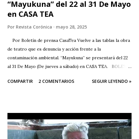
“Mayukuna” del 22 al 31 De Mayo
en CASA TEA
Por
Revista Corónica
mayo 28, 2025
Por Boletín de prensa CasaTea Vuelve a las tablas la obra
de teatro que es denuncia y acción frente a la
contaminación ambiental. “Mayukuna” se presentará del 22
al 31 De Mayo (De jueves a sábado) en CASA TEA. BOLETÍN
DE PRENSA “Todas las personas del mundo tienen derecho
COMPARTIR
2 COMENTARIOS
SEGUIR LEYENDO »
a un medio ambiente saludable.” El arte es una herramienta
poderosa para alertar sobre situaciones que pueden llegar
a ser catastróficas; Este sentir es el motor de Teatro
Estudio Alcaraván para seguir en pie con su obra de teatro
“Mayukuna”; a través del cuerpo, la música, el canto, el
baile... podemos dar voz a las comunidades afectadas y
luchar por la protección de nuestros ríos. Las funciones