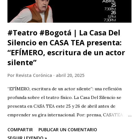
respeto. Así es como suele decirse, con educación? Pero, lo
que me ll...
#Teatro #Bogotá | La Casa Del
Silencio en CASA TEA presenta:
“EFÍMERO, escritura de un actor
silente”
Por
Revista Corónica
abril 20, 2025
“EFÍMERO, escritura de un actor silente”: una reflexión
profunda sobre el teatro físico. La Casa Del Silencio se
presenta en CASA TEA este 25 y 26 de abril antes de
emprender su gira internacional. Por: prensa, CASATEA
BOLETÍN DE PRENSA "Después de cautivar al público en
COMPARTIR
PUBLICAR UN COMENTARIO
CASA TEA con sus últimas funciones este 25 y 26 de abril de
SEGUIR LEYENDO »