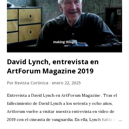
serán en CASA TEA del 22 al 31 de mayo (de jueves a sábado).
La contaminación del agua es uno de los principales
problemas que enfrentan las comunidades que viven cerca
de los ríos; pero no solo eso, la cantidad de químicos que
son usados en la minería están afectando la salud de todas ...
David Lynch, entrevista en
ArtForum Magazine 2019
Por
Revista Corónica
enero 22, 2025
Entrevista a David Lynch en ArtForum Magazine . Tras el
fallecimiento de David Lynch a los setenta y ocho años,
Artforum vuelve a visitar nuestra entrevista en video de
2019 con el cineasta de vanguardia. En ella, Lynch habla de
su primer amor, la pintura, y su posterior devoción a la