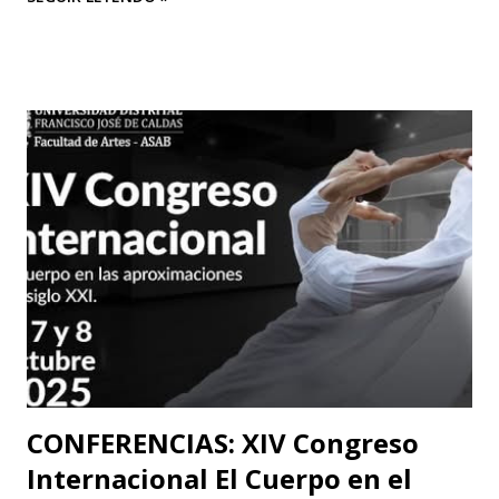
“Efímero”, La Casa del Silencio se embarcará en una gira
internacional. Con una técnica de mimo corporal dramático
y una poderosa narrativa visual, esta obra reflexiva sobre la
vida y el arte del actor silente promete dejar una huella
imborrable en todos los que la presencien." La Casa del
Silencio se embarcará nuevamente en una gira
internacional, llevando su importante trabajo de teatro
físico con funciones y seminarios a escenarios de Portugal
(dónde La Casa Del Silencio tiene una presencia significativa
ya que el teatro físico tiene un lugar muy importante en la
escena Portuguesa), posteriormente irán a Valencia y
Barcelona. Juan Carlos Agudelo P...
CONFERENCIAS: XIV Congreso
Internacional El Cuerpo en el