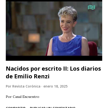
Galponcito De Umbral- Correo De Voz Teatro , Candela
Teatro y CASA TEA -Teatro Estudio Alcaraván- este último,
organizador del festival. Teatro Estudio Alcaraván, las
salas del corredor cultural, los grupos y artistas
participantes les hacen una cordial invitación al público
capitalino y a los espectadores del arte y la cultura en la
ciudad (y fuera de ella) para que asistan a la tercera versión
de este festival internacional de teatro que este año les ...
Nacidos por escrito II: Los diarios
de Emilio Renzi
Por
Revista Corónica
enero 18, 2025
Por Canal Encuentro