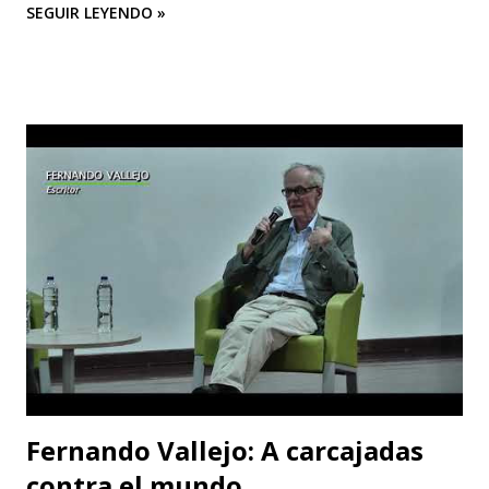
SEGUIR LEYENDO »
nueva edición del XIV Congreso Internacional El Cuerpo en
el Siglo XXI. Aproximaciones Heterodoxas desde América
Latina , que se celebrará los días 6, 7 y 8 de octubre de 2025
en la Facultad de Artes ASAB de la Universidad Distrital
Francisco José de Caldas (Bogotá, Colombia). El congreso
cuenta con el respaldo de instituciones académicas de gran
prestigio como la Universidad Michoacana de San Nicolás
de Hidalgo (México), la Facultad de Estudios Superiores
Iztacala (UNAM, México) y la Facultad de Estudios
Superiores Acatlán (UNAM, México), además de un comité
organizador comprometido con abrir nuevas miradas sobre
el cuerpo, la esce...
Fernando Vallejo: A carcajadas
contra el mundo