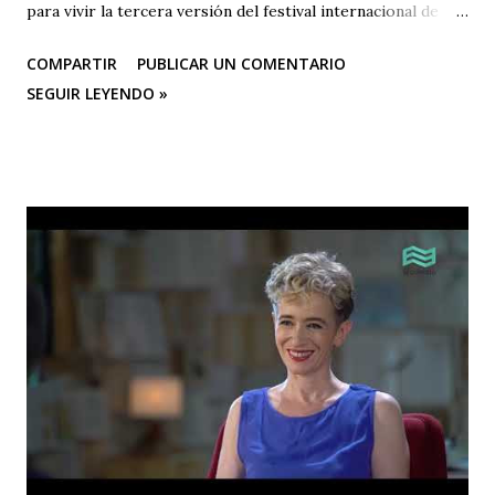
para vivir la tercera versión del festival internacional de
teatro “El Vuelo Del Alcaraván” que se realizará de 3 al 12
COMPARTIR
PUBLICAR UN COMENTARIO
de octubre del 2025 en el Corredor Cultural Del Centro
SEGUIR LEYENDO »
Comercial Los Ángeles, dónde actualmente se han
consolidado 6 escenarios convirtiéndose en un epicentro
artístico vital para la ciudad; Corporación Changua Teatro,
DANTEXCO -Danza Teatro Experimental De Colombia-, El
Galponcito De Umbral- Correo De Voz Teatro , Candela
Teatro y CASA TEA -Teatro Estudio Alcaraván- este último,
organizador del festival. Teatro Estudio Alcaraván, las
salas del corredor cultural, los grupos y artistas
participantes les hacen una cordial invitación al público
capitalino y a los espectadores del arte y la cultura en la
ciudad (y fuera de ella) para que asistan a la tercera versión
de este festival internacional de teatro que este año les ...