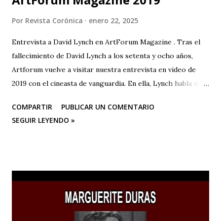
Por
Revista Corónica
enero 22, 2025
Entrevista a David Lynch en ArtForum Magazine . Tras el
fallecimiento de David Lynch a los setenta y ocho años,
Artforum vuelve a visitar nuestra entrevista en video de
2019 con el cineasta de vanguardia. En ella, Lynch habla de
su primer amor, la pintura, y su posterior devoción a la
COMPARTIR
PUBLICAR UN COMENTARIO
creación artística, desde sus años de estudiante en la
SEGUIR LEYENDO »
Academia de Bellas Artes de Pensilvania hasta su mudanza a
Los Ángeles para dedicarse al cine o a las “pinturas en
movimiento”.