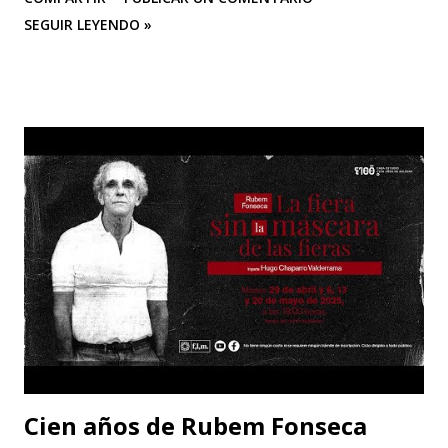
derecho, matemáticas y ciencias políticas. En 1943 publicó
SEGUIR LEYENDO »
su primera obra, "La impudicia", a la que seguirían más de
veinte novelas, guiones cinematográficos y textos
dramáticos. En 1971 publica "El amor", que anticipa en
ciertos aspectos su obra más celebrada, "El amante" (1984),
ganadora, entre otros, del Premio Goncourt. En 1977
escribe, dirige e interpreta con Gerard Depardieu "Le
camion". Es autora también de "India song", entre otras
películas.
Cien años de Rubem Fonseca