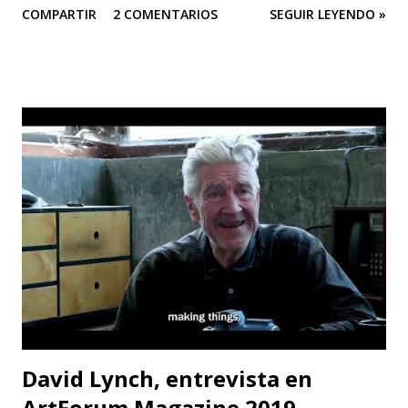
COMPARTIR
2 COMENTARIOS
SEGUIR LEYENDO »
a un medio ambiente saludable.” El arte es una herramienta
poderosa para alertar sobre situaciones que pueden llegar
a ser catastróficas; Este sentir es el motor de Teatro
Estudio Alcaraván para seguir en pie con su obra de teatro
“Mayukuna”; a través del cuerpo, la música, el canto, el
baile... podemos dar voz a las comunidades afectadas y
luchar por la protección de nuestros ríos. Las funciones
serán en CASA TEA del 22 al 31 de mayo (de jueves a sábado).
La contaminación del agua es uno de los principales
problemas que enfrentan las comunidades que viven cerca
de los ríos; pero no solo eso, la cantidad de químicos que
son usados en la minería están afectando la salud de todas ...
David Lynch, entrevista en
ArtForum Magazine 2019