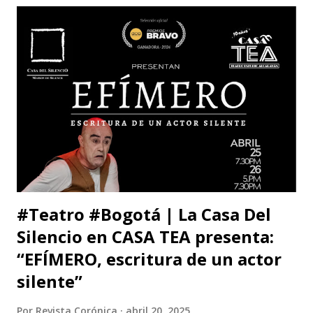
está claro y nada de esto se afectará. Pero, la publicidad de
tu documento me obliga a hablarte en público. Entonces,
debo decirte que tu decisión de preferir al Zorro sobre el
Santo me ha llenado de estupor. No necesitabas explicarla
de una manera tan aterradora. Lo de menos es tu voto
anunciado, del que eres libre y soberano. Se trata de una
decisión que, por supuesto, no comparto pero que
respeto. Así es como suele decirse, con educación? Pero, lo
que me ll...
#Teatro #Bogotá | La Casa Del
Silencio en CASA TEA presenta:
“EFÍMERO, escritura de un actor
silente”
Por
Revista Corónica
abril 20, 2025