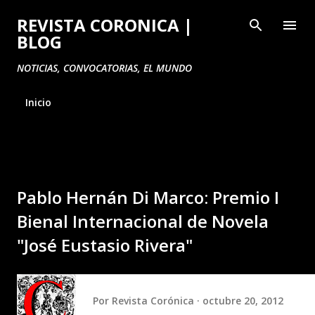
Ir al contenido principal
REVISTA CORONICA |
BLOG
NOTICIAS, CONVOCATORIAS, EL MUNDO
Inicio
Pablo Hernán Di Marco: Premio I
Bienal Internacional de Novela
"José Eustasio Rivera"
Por
Revista Corónica
octubre 20, 2012