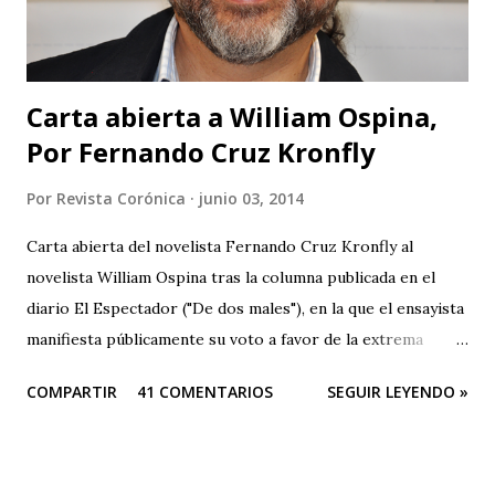
Carta abierta a William Ospina,
Por Fernando Cruz Kronfly
Por
Revista Corónica
junio 03, 2014
Carta abierta del novelista Fernando Cruz Kronfly al
novelista William Ospina tras la columna publicada en el
diario El Espectador ("De dos males"), en la que el ensayista
manifiesta públicamente su voto a favor de la extrema
derecha, entre las dos derechas que disputan la presidencia
COMPARTIR
41 COMENTARIOS
SEGUIR LEYENDO »
de Colombia. Aquí la columna de Ospina . Revista Corónica
reproduce a continuación la carta abierta del escritor
Fernando Cruz Kronfly : "Cali, Junio 2, 2014 Querido
William: Tú sabes la amistad y el afecto que nos une. Eso