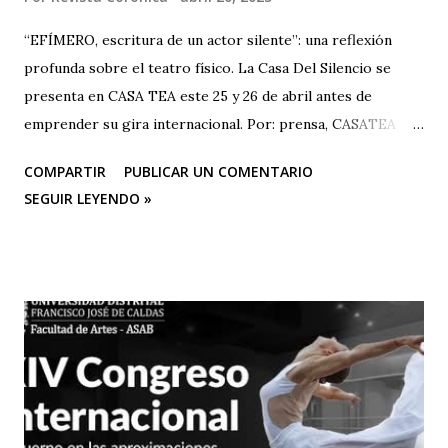
“EFÍMERO, escritura de un actor silente”: una reflexión
profunda sobre el teatro físico. La Casa Del Silencio se
presenta en CASA TEA este 25 y 26 de abril antes de
emprender su gira internacional. Por: prensa, CASATEA
BOLETÍN DE PRENSA "Después de cautivar al público en
COMPARTIR
PUBLICAR UN COMENTARIO
CASA TEA con sus últimas funciones este 25 y 26 de abril de
SEGUIR LEYENDO »
“Efímero”, La Casa del Silencio se embarcará en una gira
internacional. Con una técnica de mimo corporal dramático
y una poderosa narrativa visual, esta obra reflexiva sobre la
vida y el arte del actor silente promete dejar una huella
imborrable en todos los que la presencien." La Casa del
Silencio se embarcará nuevamente en una gira
internacional, llevando su importante trabajo de teatro
físico con funciones y seminarios a escenarios de Portugal
(dónde La Casa Del Silencio tiene una presencia significativa