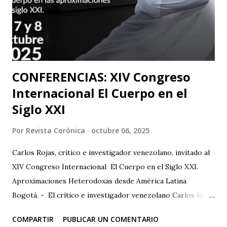
ya que el teatro físico tiene un lugar muy importante en la
escena Portuguesa), posteriormente irán a Valencia y
Barcelona. Juan Carlos Agudelo P...
CONFERENCIAS: XIV Congreso
Internacional El Cuerpo en el
Siglo XXI
Por
Revista Corónica
octubre 06, 2025
Carlos Rojas, crítico e investigador venezolano, invitado al
XIV Congreso Internacional El Cuerpo en el Siglo XXI.
Aproximaciones Heterodoxas desde América Latina
Bogotá. - El crítico e investigador venezolano Carlos Rojas
será el primer representante de la Universidad Nacional
COMPARTIR
PUBLICAR UN COMENTARIO
Experimental de las Artes (UNEARTE), de Venezuela, en la