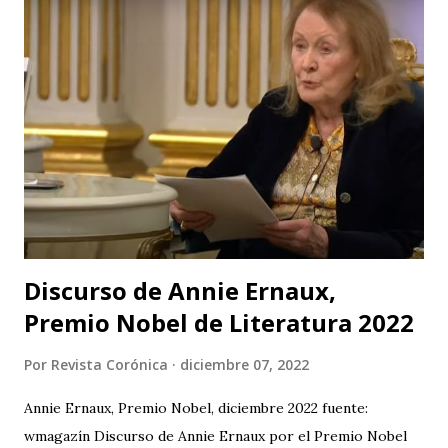
Galponcito De Umbral- Correo De Voz Teatro , Candela
Teatro y CASA TEA -Teatro Estudio Alcaraván- este último,
organizador del festival. Teatro Estudio Alcaraván, las
salas del corredor cultural, los grupos y artistas
participantes les hacen una cordial invitación al público
capitalino y a los espectadores del arte y la cultura en la
ciudad (y fuera de ella) para que asistan a la tercera versión
de este festival internacional de teatro que este año les ...
Discurso de Annie Ernaux,
Premio Nobel de Literatura 2022
Por
Revista Corónica
diciembre 07, 2022
Annie Ernaux, Premio Nobel, diciembre 2022 fuente:
wmagazín Discurso de Annie Ernaux por el Premio Nobel