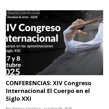
Fernando Cruz Kronfly : "Cali, Junio 2, 2014 Querido
William: Tú sabes la amistad y el afecto que nos une. Eso
está claro y nada de esto se afectará. Pero, la publicidad de
tu documento me obliga a hablarte en público. Entonces,
debo decirte que tu decisión de preferir al Zorro sobre el
Santo me ha llenado de estupor. No necesitabas explicarla
de una manera tan aterradora. Lo de menos es tu voto
anunciado, del que eres libre y soberano. Se trata de una
decisión que, por supuesto, no comparto pero que
respeto. Así es como suele decirse, con educación? Pero, lo
que me ll...
CONFERENCIAS: XIV Congreso
Internacional El Cuerpo en el
Siglo XXI
Por
Revista Corónica
octubre 06, 2025