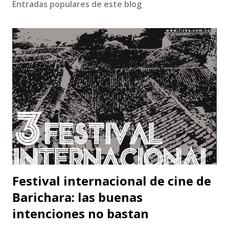
Entradas populares de este blog
c
a
r
u
n
c
o
m
e
n
t
a
r
i
o
Festival internacional de cine de
Barichara: las buenas
intenciones no bastan