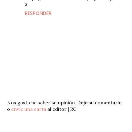
a
RESPONDER
P
Nos gustaría saber su opinión. Deje su comentario
u
o
envíe una carta
al editor | RC
b
l
i