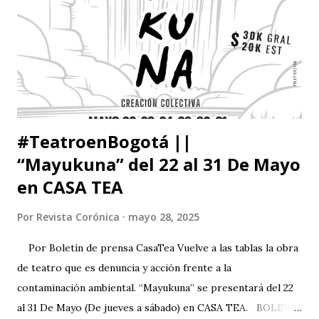
de veces más de lo que debí haber leído para mi propio
bien. Dícese que sólo uno de cada cinco norteamericanos
lee libros pero hasta este pequeño número de lectores es
exagerado. Escasa¬mente habrá alguno de ellos que viva
con sabiduría o pleni...
#TeatroenBogotá ||
“Mayukuna” del 22 al 31 De Mayo
en CASA TEA
Por
Revista Corónica
mayo 28, 2025
Por Boletín de prensa CasaTea Vuelve a las tablas la obra
de teatro que es denuncia y acción frente a la
contaminación ambiental. “Mayukuna” se presentará del 22
al 31 De Mayo (De jueves a sábado) en CASA TEA. BOLETÍN