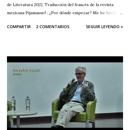
de Literatura 2022. Traducción del francés de la revista
mexicana Pijamasurf : ¿Por dónde empezar? Me he hecho
esta pregunta decenas de veces delante de la página en
COMPARTIR
2 COMENTARIOS
SEGUIR LEYENDO »
blanco. Como si tuviera que encontrar la frase, la única, que
me permitiera empezar a escribir el libro y barrer con mis
dudas de golpe. Una especie de llave. Hoy, para afrontar
una situación que, tras el estupor del acontecimiento –"¿de
verdad me está pasando esto a mí?– mi imaginación me
presenta con un miedo creciente, es la misma necesidad la
que me abruma. Encontrar la frase que me dé la libertad y la
firmeza para hablar sin temblar, en este lugar donde me
han invitado esta noche. Esa frase, no necesito buscarla
muy lejos. Surge. En toda su nitidez, su violencia. Lapidaria.
Irrefragable. La escribí hace sesenta años en mi diario
íntimo. "Escribiré para vengar mi raza". Se hacía eco del
grito de Rimb...