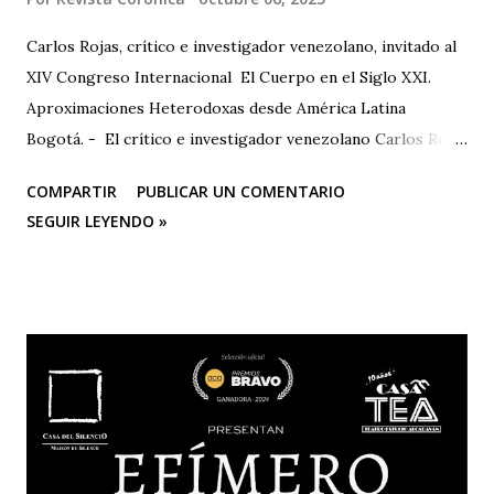
Carlos Rojas, crítico e investigador venezolano, invitado al
XIV Congreso Internacional El Cuerpo en el Siglo XXI.
Aproximaciones Heterodoxas desde América Latina
Bogotá. - El crítico e investigador venezolano Carlos Rojas
será el primer representante de la Universidad Nacional
COMPARTIR
PUBLICAR UN COMENTARIO
Experimental de las Artes (UNEARTE), de Venezuela, en la
SEGUIR LEYENDO »
nueva edición del XIV Congreso Internacional El Cuerpo en
el Siglo XXI. Aproximaciones Heterodoxas desde América
Latina , que se celebrará los días 6, 7 y 8 de octubre de 2025
en la Facultad de Artes ASAB de la Universidad Distrital
Francisco José de Caldas (Bogotá, Colombia). El congreso
cuenta con el respaldo de instituciones académicas de gran
prestigio como la Universidad Michoacana de San Nicolás
de Hidalgo (México), la Facultad de Estudios Superiores
Iztacala (UNAM, México) y la Facultad de Estudios