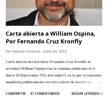
gente que ha tenido acceso a la cultura y los que no lo han
tenido no son tan ciegos para no notar las fallas. Pero para
que no se crea que...
Carta abierta a William Ospina,
Por Fernando Cruz Kronfly
Por
Revista Corónica
junio 03, 2014
Carta abierta del novelista Fernando Cruz Kronfly al
novelista William Ospina tras la columna publicada en el
diario El Espectador ("De dos males"), en la que el ensayista
manifiesta públicamente su voto a favor de la extrema
derecha, entre las dos derechas que disputan la presidencia
COMPARTIR
41 COMENTARIOS
SEGUIR LEYENDO »
de Colombia. Aquí la columna de Ospina . Revista Corónica
reproduce a continuación la carta abierta del escritor