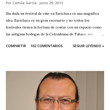
Por
Camila García
junio 29, 2013
Sin duda un festival de cine en Barichara es una magnífica
idea, Barichara es un gran escenario y no todos los
festivales tienen la fortuna de contar con un espacio como
las antiguas bodegas de la Colombiana de Tabaco, sin
embargo el festival es una oda a la mediocridad, es una
COMPARTIR
102 COMENTARIOS
SEGUIR LEYENDO »
lástima que las buenas intenciones de sus organizadores se
queden sólo en publicidad. El evento es una farsa. Que
pesar que teniendo tantos patrocinadores y el apoyo del
Ministerio de Cultura y de la Gobernación sus
organizadores no puedan hacer otra cosa que sepultar el
festival, ¿no hay en Santander gente profesional que pueda
organizar un evento de esta magnitud y no se quede sólo
en publicidad y grandes ambiciones? Muy buena su
intención de traer cultura a Barichara, pero subestiman al
público de un modo vergonzoso. El público de Barichara es