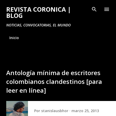
Ir al contenido principal
REVISTA CORONICA |
BLOG
NOTICIAS, CONVOCATORIAS, EL MUNDO
Inicio
Antología mínima de escritores
colombianos clandestinos [para
leer en línea]
Por
stanislausbhor
marzo 25, 2013