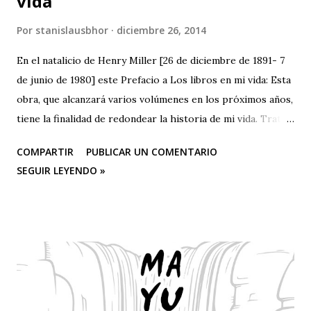
vida
Por
stanislausbhor
diciembre 26, 2014
En el natalicio de Henry Miller [26 de diciembre de 1891- 7
de junio de 1980] este Prefacio a Los libros en mi vida: Esta
obra, que alcanzará varios volúmenes en los próximos años,
tiene la finalidad de redondear la historia de mi vida. Trata
de los libros como experiencia vital. No es un estudio
COMPARTIR
PUBLICAR UN COMENTARIO
crítico ni contiene un programa de autoeducación. Uno de
SEGUIR LEYENDO »
los resultados de este examen de conciencia —porque a eso
equivale la redacción de este libro— es la confirmada
creencia de que se debe leer menos y menos, y no más y
más. Según se com¬probará recorriendo con la mirada el
Apéndice, no he leído ni remo¬tamente tanto como el
catedrático, la rata de biblioteca o siquiera el hombre -bien
educado-, pero no cabe duda de que he leído un centenar