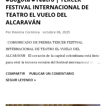
FESTIVAL INTERNACIONAL DE
TEATRO EL VUELO DEL
ALCARAVÁN
Por
Revista Corónica
octubre 06, 2025
COMUNICADO DE PRENSA TERCER FESTIVAL
INTERNACIONAL DE TEATRO EL VUELO DEL
ALCARAVÁN El corazón de la capital colombiana está listo
para vivir la tercera versión del festival internacional de
teatro “El Vuelo Del Alcaraván” que se realizará de 3 al 12
COMPARTIR
PUBLICAR UN COMENTARIO
de octubre del 2025 en el Corredor Cultural Del Centro
SEGUIR LEYENDO »
Comercial Los Ángeles, dónde actualmente se han
consolidado 6 escenarios convirtiéndose en un epicentro
artístico vital para la ciudad; Corporación Changua Teatro,
DANTEXCO -Danza Teatro Experimental De Colombia-, El