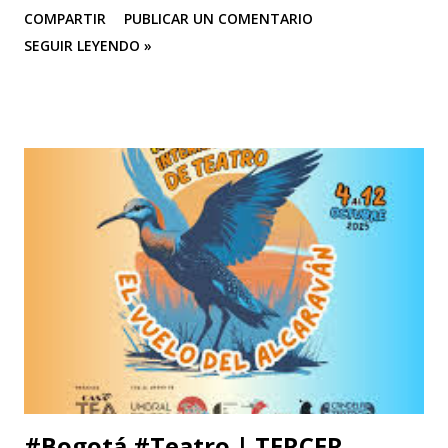
COMPARTIR
PUBLICAR UN COMENTARIO
CASA TEA con sus últimas funciones este 25 y 26 de abril de
SEGUIR LEYENDO »
“Efímero”, La Casa del Silencio se embarcará en una gira
internacional. Con una técnica de mimo corporal dramático
y una poderosa narrativa visual, esta obra reflexiva sobre la
vida y el arte del actor silente promete dejar una huella
imborrable en todos los que la presencien." La Casa del
Silencio se embarcará nuevamente en una gira
internacional, llevando su importante trabajo de teatro
físico con funciones y seminarios a escenarios de Portugal
(dónde La Casa Del Silencio tiene una presencia significativa
ya que el teatro físico tiene un lugar muy importante en la
escena Portuguesa), posteriormente irán a Valencia y
Barcelona. Juan Carlos Agudelo P...
#Bogotá #Teatro | TERCER