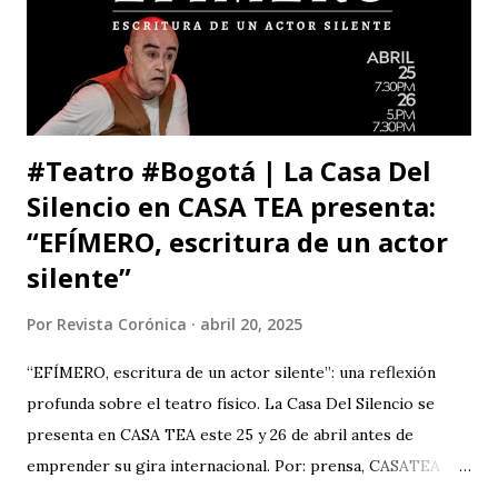
Superiores Acatlán (UNAM, México), además de un comité
organizador comprometido con abrir nuevas miradas sobre
el cuerpo, la esce...
#Teatro #Bogotá | La Casa Del
Silencio en CASA TEA presenta:
“EFÍMERO, escritura de un actor
silente”
Por
Revista Corónica
abril 20, 2025
“EFÍMERO, escritura de un actor silente”: una reflexión
profunda sobre el teatro físico. La Casa Del Silencio se
presenta en CASA TEA este 25 y 26 de abril antes de
emprender su gira internacional. Por: prensa, CASATEA
BOLETÍN DE PRENSA "Después de cautivar al público en