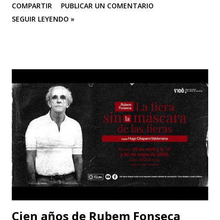
COMPARTIR
PUBLICAR UN COMENTARIO
derecho, matemáticas y ciencias políticas. En 1943 publicó
SEGUIR LEYENDO »
su primera obra, "La impudicia", a la que seguirían más de
veinte novelas, guiones cinematográficos y textos
dramáticos. En 1971 publica "El amor", que anticipa en
ciertos aspectos su obra más celebrada, "El amante" (1984),
ganadora, entre otros, del Premio Goncourt. En 1977
escribe, dirige e interpreta con Gerard Depardieu "Le
camion". Es autora también de "India song", entre otras
películas.
Cien años de Rubem Fonseca