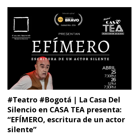
William: Tú sabes la amistad y el afecto que nos une. Eso
está claro y nada de esto se afectará. Pero, la publicidad de
tu documento me obliga a hablarte en público. Entonces,
debo decirte que tu decisión de preferir al Zorro sobre el
Santo me ha llenado de estupor. No necesitabas explicarla
de una manera tan aterradora. Lo de menos es tu voto
anunciado, del que eres libre y soberano. Se trata de una
decisión que, por supuesto, no comparto pero que
respeto. Así es como suele decirse, con educación? Pero, lo
que me ll...
#Teatro #Bogotá | La Casa Del
Silencio en CASA TEA presenta:
“EFÍMERO, escritura de un actor
silente”