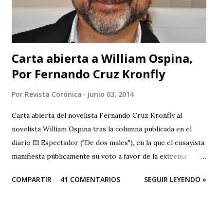
Carta abierta a William Ospina,
Por Fernando Cruz Kronfly
Por
Revista Corónica
junio 03, 2014
Carta abierta del novelista Fernando Cruz Kronfly al
novelista William Ospina tras la columna publicada en el
diario El Espectador ("De dos males"), en la que el ensayista
manifiesta públicamente su voto a favor de la extrema
derecha, entre las dos derechas que disputan la presidencia
COMPARTIR
41 COMENTARIOS
SEGUIR LEYENDO »
de Colombia. Aquí la columna de Ospina . Revista Corónica
reproduce a continuación la carta abierta del escritor
Fernando Cruz Kronfly : "Cali, Junio 2, 2014 Querido