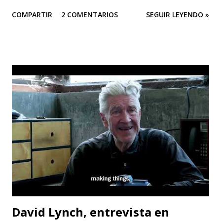
DE PRENSA “Todas las personas del mundo tienen derecho
COMPARTIR
2 COMENTARIOS
SEGUIR LEYENDO »
a un medio ambiente saludable.” El arte es una herramienta
poderosa para alertar sobre situaciones que pueden llegar
a ser catastróficas; Este sentir es el motor de Teatro
Estudio Alcaraván para seguir en pie con su obra de teatro
“Mayukuna”; a través del cuerpo, la música, el canto, el
baile... podemos dar voz a las comunidades afectadas y
luchar por la protección de nuestros ríos. Las funciones
serán en CASA TEA del 22 al 31 de mayo (de jueves a sábado).
La contaminación del agua es uno de los principales
problemas que enfrentan las comunidades que viven cerca
de los ríos; pero no solo eso, la cantidad de químicos que
son usados en la minería están afectando la salud de todas ...
David Lynch, entrevista en