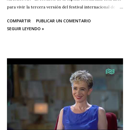
para vivir la tercera versión del festival internacional de
teatro “El Vuelo Del Alcaraván” que se realizará de 3 al 12
COMPARTIR
PUBLICAR UN COMENTARIO
de octubre del 2025 en el Corredor Cultural Del Centro
SEGUIR LEYENDO »
Comercial Los Ángeles, dónde actualmente se han
consolidado 6 escenarios convirtiéndose en un epicentro
artístico vital para la ciudad; Corporación Changua Teatro,
DANTEXCO -Danza Teatro Experimental De Colombia-, El
Galponcito De Umbral- Correo De Voz Teatro , Candela
Teatro y CASA TEA -Teatro Estudio Alcaraván- este último,
organizador del festival. Teatro Estudio Alcaraván, las
salas del corredor cultural, los grupos y artistas
participantes les hacen una cordial invitación al público
capitalino y a los espectadores del arte y la cultura en la
ciudad (y fuera de ella) para que asistan a la tercera versión
de este festival internacional de teatro que este año les ...