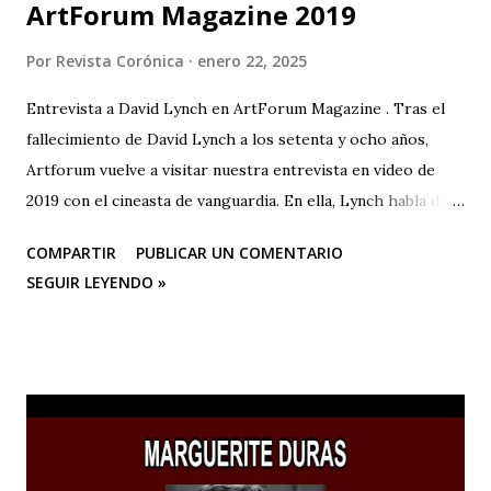
ArtForum Magazine 2019
Por
Revista Corónica
enero 22, 2025
Entrevista a David Lynch en ArtForum Magazine . Tras el
fallecimiento de David Lynch a los setenta y ocho años,
Artforum vuelve a visitar nuestra entrevista en video de
2019 con el cineasta de vanguardia. En ella, Lynch habla de
su primer amor, la pintura, y su posterior devoción a la
COMPARTIR
PUBLICAR UN COMENTARIO
creación artística, desde sus años de estudiante en la
SEGUIR LEYENDO »
Academia de Bellas Artes de Pensilvania hasta su mudanza a
Los Ángeles para dedicarse al cine o a las “pinturas en
movimiento”.