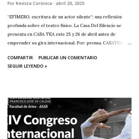
Por
Revista Corónica
abril 20, 2025
“EFÍMERO, escritura de un actor silente”: una reflexión
profunda sobre el teatro físico. La Casa Del Silencio se
presenta en CASA TEA este 25 y 26 de abril antes de
emprender su gira internacional. Por: prensa, CASATEA
BOLETÍN DE PRENSA "Después de cautivar al público en
COMPARTIR
PUBLICAR UN COMENTARIO
CASA TEA con sus últimas funciones este 25 y 26 de abril de
SEGUIR LEYENDO »
“Efímero”, La Casa del Silencio se embarcará en una gira
internacional. Con una técnica de mimo corporal dramático
y una poderosa narrativa visual, esta obra reflexiva sobre la
vida y el arte del actor silente promete dejar una huella
imborrable en todos los que la presencien." La Casa del
Silencio se embarcará nuevamente en una gira
internacional, llevando su importante trabajo de teatro
físico con funciones y seminarios a escenarios de Portugal
(dónde La Casa Del Silencio tiene una presencia significativa