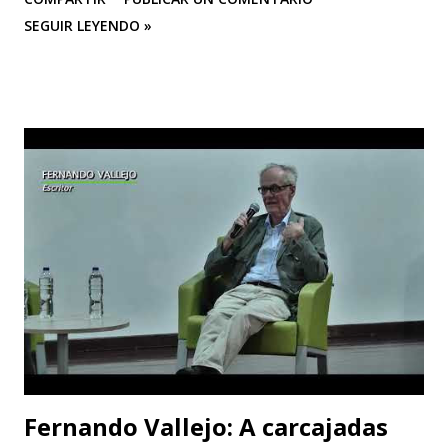
Experimental de las Artes (UNEARTE), de Venezuela, en la
SEGUIR LEYENDO »
nueva edición del XIV Congreso Internacional El Cuerpo en
el Siglo XXI. Aproximaciones Heterodoxas desde América
Latina , que se celebrará los días 6, 7 y 8 de octubre de 2025
en la Facultad de Artes ASAB de la Universidad Distrital
Francisco José de Caldas (Bogotá, Colombia). El congreso
cuenta con el respaldo de instituciones académicas de gran
prestigio como la Universidad Michoacana de San Nicolás
de Hidalgo (México), la Facultad de Estudios Superiores
Iztacala (UNAM, México) y la Facultad de Estudios
Superiores Acatlán (UNAM, México), además de un comité
organizador comprometido con abrir nuevas miradas sobre
el cuerpo, la esce...
Fernando Vallejo: A carcajadas