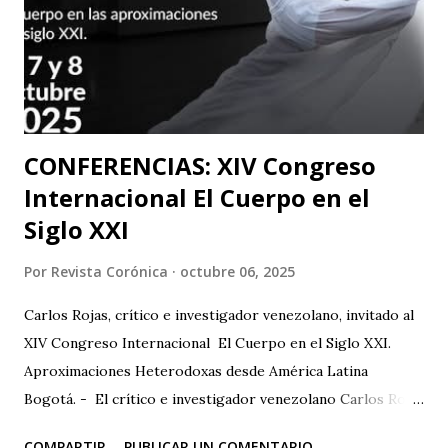
ya que el teatro físico tiene un lugar muy importante en la
escena Portuguesa), posteriormente irán a Valencia y
Barcelona. Juan Carlos Agudelo P...
CONFERENCIAS: XIV Congreso
Internacional El Cuerpo en el
Siglo XXI
Por
Revista Corónica
octubre 06, 2025
Carlos Rojas, crítico e investigador venezolano, invitado al
XIV Congreso Internacional El Cuerpo en el Siglo XXI.
Aproximaciones Heterodoxas desde América Latina
Bogotá. - El crítico e investigador venezolano Carlos Rojas
será el primer representante de la Universidad Nacional
COMPARTIR
PUBLICAR UN COMENTARIO