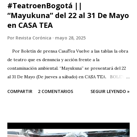
#TeatroenBogotá ||
“Mayukuna” del 22 al 31 De Mayo
en CASA TEA
Por
Revista Corónica
mayo 28, 2025
Por Boletín de prensa CasaTea Vuelve a las tablas la obra
de teatro que es denuncia y acción frente a la
contaminación ambiental. “Mayukuna” se presentará del 22
al 31 De Mayo (De jueves a sábado) en CASA TEA. BOLETÍN
DE PRENSA “Todas las personas del mundo tienen derecho
COMPARTIR
2 COMENTARIOS
SEGUIR LEYENDO »
a un medio ambiente saludable.” El arte es una herramienta
poderosa para alertar sobre situaciones que pueden llegar
a ser catastróficas; Este sentir es el motor de Teatro
Estudio Alcaraván para seguir en pie con su obra de teatro
“Mayukuna”; a través del cuerpo, la música, el canto, el
baile... podemos dar voz a las comunidades afectadas y