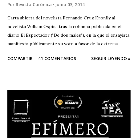
Por
Revista Corónica
junio 03, 2014
Carta abierta del novelista Fernando Cruz Kronfly al
novelista William Ospina tras la columna publicada en el
diario El Espectador ("De dos males"), en la que el ensayista
manifiesta públicamente su voto a favor de la extrema
derecha, entre las dos derechas que disputan la presidencia
COMPARTIR
41 COMENTARIOS
SEGUIR LEYENDO »
de Colombia. Aquí la columna de Ospina . Revista Corónica
reproduce a continuación la carta abierta del escritor
Fernando Cruz Kronfly : "Cali, Junio 2, 2014 Querido
William: Tú sabes la amistad y el afecto que nos une. Eso
está claro y nada de esto se afectará. Pero, la publicidad de
tu documento me obliga a hablarte en público. Entonces,
debo decirte que tu decisión de preferir al Zorro sobre el
Santo me ha llenado de estupor. No necesitabas explicarla
de una manera tan aterradora. Lo de menos es tu voto