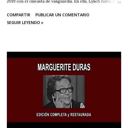
2019 con el cineasta de vanguardia. En ella, Lynch habla de
su primer amor, la pintura, y su posterior devoción a la
COMPARTIR
PUBLICAR UN COMENTARIO
creación artística, desde sus años de estudiante en la
SEGUIR LEYENDO »
Academia de Bellas Artes de Pensilvania hasta su mudanza a
Los Ángeles para dedicarse al cine o a las “pinturas en
movimiento”.