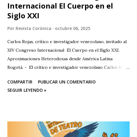
Internacional El Cuerpo en el
Siglo XXI
Por
Revista Corónica
octubre 06, 2025
Carlos Rojas, crítico e investigador venezolano, invitado al
XIV Congreso Internacional El Cuerpo en el Siglo XXI.
Aproximaciones Heterodoxas desde América Latina
Bogotá. - El crítico e investigador venezolano Carlos Rojas
será el primer representante de la Universidad Nacional
COMPARTIR
PUBLICAR UN COMENTARIO
Experimental de las Artes (UNEARTE), de Venezuela, en la
SEGUIR LEYENDO »
nueva edición del XIV Congreso Internacional El Cuerpo en
el Siglo XXI. Aproximaciones Heterodoxas desde América
Latina , que se celebrará los días 6, 7 y 8 de octubre de 2025
en la Facultad de Artes ASAB de la Universidad Distrital
Francisco José de Caldas (Bogotá, Colombia). El congreso
cuenta con el respaldo de instituciones académicas de gran