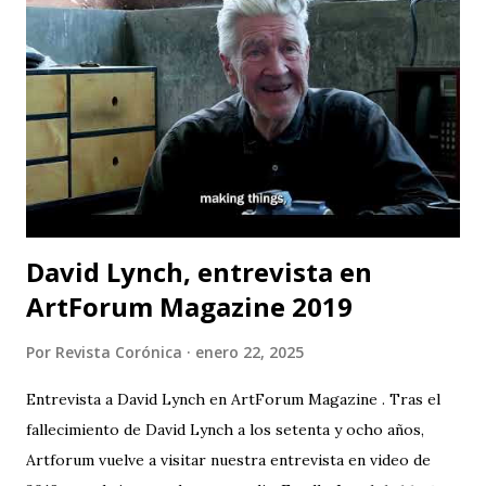
luchar por la protección de nuestros ríos. Las funciones
serán en CASA TEA del 22 al 31 de mayo (de jueves a sábado).
La contaminación del agua es uno de los principales
problemas que enfrentan las comunidades que viven cerca
de los ríos; pero no solo eso, la cantidad de químicos que
son usados en la minería están afectando la salud de todas ...
David Lynch, entrevista en
ArtForum Magazine 2019
Por
Revista Corónica
enero 22, 2025
Entrevista a David Lynch en ArtForum Magazine . Tras el
fallecimiento de David Lynch a los setenta y ocho años,
Artforum vuelve a visitar nuestra entrevista en video de