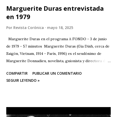
Marguerite Duras entrevistada
en 1979
Por
Revista Corónica
mayo 18, 2025
Marguerite Duras en el programa A FONDO - 3 de junio
de 1979 - 57 minutos Marguerite Duras (Gia Dinh, cerca de
Saigón, Vietnam, 1914 - París, 1996) es el seudónimo de
Marguerite Donnadieu, novelista, guionista y directora de
cine francesa. 1932 se trasladó a París, donde estudió
COMPARTIR
PUBLICAR UN COMENTARIO
derecho, matemáticas y ciencias políticas. En 1943 publicó
SEGUIR LEYENDO »
su primera obra, "La impudicia", a la que seguirían más de
veinte novelas, guiones cinematográficos y textos
dramáticos. En 1971 publica "El amor", que anticipa en
ciertos aspectos su obra más celebrada, "El amante" (1984),
ganadora, entre otros, del Premio Goncourt. En 1977