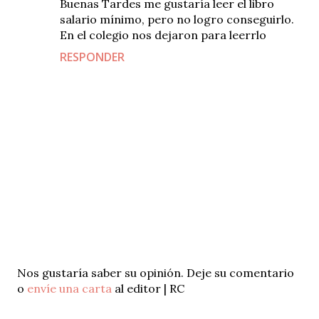
Buenas Tardes me gustaría leer el libro
salario mínimo, pero no logro conseguirlo.
En el colegio nos dejaron para leerrlo
RESPONDER
P
Nos gustaría saber su opinión. Deje su comentario
u
o
envíe una carta
al editor | RC
b