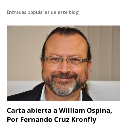
l
i
Entradas populares de este blog
c
a
r
u
n
c
o
m
e
n
t
a
r
i
o
Carta abierta a William Ospina,
Por Fernando Cruz Kronfly