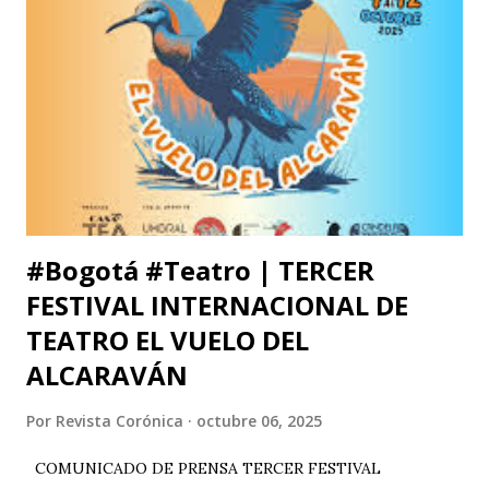
prestigio como la Universidad Michoacana de San Nicolás
de Hidalgo (México), la Facultad de Estudios Superiores
Iztacala (UNAM, México) y la Facultad de Estudios
Superiores Acatlán (UNAM, México), además de un comité
organizador comprometido con abrir nuevas miradas sobre
el cuerpo, la esce...
#Bogotá #Teatro | TERCER
FESTIVAL INTERNACIONAL DE
TEATRO EL VUELO DEL
ALCARAVÁN
Por
Revista Corónica
octubre 06, 2025
COMUNICADO DE PRENSA TERCER FESTIVAL