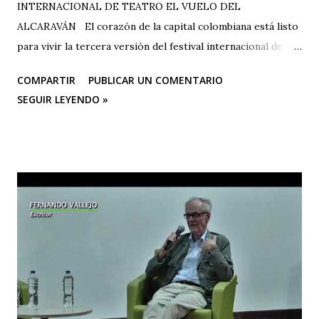
INTERNACIONAL DE TEATRO EL VUELO DEL
ALCARAVÁN El corazón de la capital colombiana está listo
para vivir la tercera versión del festival internacional de
teatro “El Vuelo Del Alcaraván” que se realizará de 3 al 12
COMPARTIR
PUBLICAR UN COMENTARIO
de octubre del 2025 en el Corredor Cultural Del Centro
SEGUIR LEYENDO »
Comercial Los Ángeles, dónde actualmente se han
consolidado 6 escenarios convirtiéndose en un epicentro
artístico vital para la ciudad; Corporación Changua Teatro,
DANTEXCO -Danza Teatro Experimental De Colombia-, El
Galponcito De Umbral- Correo De Voz Teatro , Candela
Teatro y CASA TEA -Teatro Estudio Alcaraván- este último,
organizador del festival. Teatro Estudio Alcaraván, las
salas del corredor cultural, los grupos y artistas
participantes les hacen una cordial invitación al público
capitalino y a los espectadores del arte y la cultura en la
ciudad (y fuera de ella) para que asistan a la tercera versión