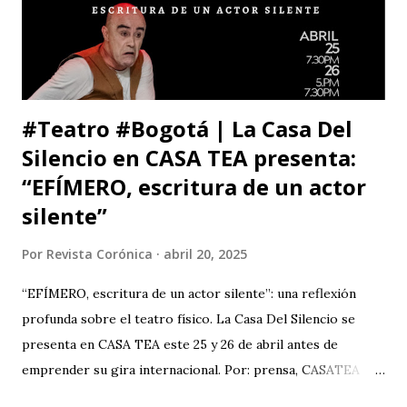
anunciado, del que eres libre y soberano. Se trata de una
decisión que, por supuesto, no comparto pero que
respeto. Así es como suele decirse, con educación? Pero, lo
que me ll...
#Teatro #Bogotá | La Casa Del
Silencio en CASA TEA presenta:
“EFÍMERO, escritura de un actor
silente”
Por
Revista Corónica
abril 20, 2025
“EFÍMERO, escritura de un actor silente”: una reflexión
profunda sobre el teatro físico. La Casa Del Silencio se
presenta en CASA TEA este 25 y 26 de abril antes de
emprender su gira internacional. Por: prensa, CASATEA
BOLETÍN DE PRENSA "Después de cautivar al público en