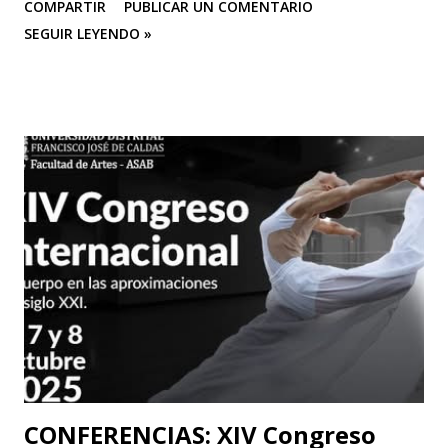
COMPARTIR
PUBLICAR UN COMENTARIO
CASA TEA con sus últimas funciones este 25 y 26 de abril de
SEGUIR LEYENDO »
“Efímero”, La Casa del Silencio se embarcará en una gira
internacional. Con una técnica de mimo corporal dramático
y una poderosa narrativa visual, esta obra reflexiva sobre la
vida y el arte del actor silente promete dejar una huella
imborrable en todos los que la presencien." La Casa del
Silencio se embarcará nuevamente en una gira
internacional, llevando su importante trabajo de teatro
físico con funciones y seminarios a escenarios de Portugal
(dónde La Casa Del Silencio tiene una presencia significativa
ya que el teatro físico tiene un lugar muy importante en la
escena Portuguesa), posteriormente irán a Valencia y
Barcelona. Juan Carlos Agudelo P...
CONFERENCIAS: XIV Congreso