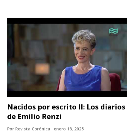
artístico vital para la ciudad; Corporación Changua Teatro,
DANTEXCO -Danza Teatro Experimental De Colombia-, El
Galponcito De Umbral- Correo De Voz Teatro , Candela
Teatro y CASA TEA -Teatro Estudio Alcaraván- este último,
organizador del festival. Teatro Estudio Alcaraván, las
salas del corredor cultural, los grupos y artistas
participantes les hacen una cordial invitación al público
capitalino y a los espectadores del arte y la cultura en la
ciudad (y fuera de ella) para que asistan a la tercera versión
de este festival internacional de teatro que este año les ...
Nacidos por escrito II: Los diarios
de Emilio Renzi
Por
Revista Corónica
enero 18, 2025