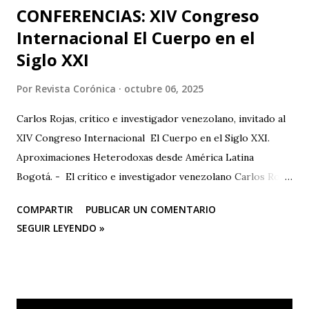
CONFERENCIAS: XIV Congreso
Internacional El Cuerpo en el
Siglo XXI
Por
Revista Corónica
octubre 06, 2025
Carlos Rojas, crítico e investigador venezolano, invitado al
XIV Congreso Internacional El Cuerpo en el Siglo XXI.
Aproximaciones Heterodoxas desde América Latina
Bogotá. - El crítico e investigador venezolano Carlos Rojas
será el primer representante de la Universidad Nacional
COMPARTIR
PUBLICAR UN COMENTARIO
Experimental de las Artes (UNEARTE), de Venezuela, en la
SEGUIR LEYENDO »
nueva edición del XIV Congreso Internacional El Cuerpo en
el Siglo XXI. Aproximaciones Heterodoxas desde América
Latina , que se celebrará los días 6, 7 y 8 de octubre de 2025
en la Facultad de Artes ASAB de la Universidad Distrital