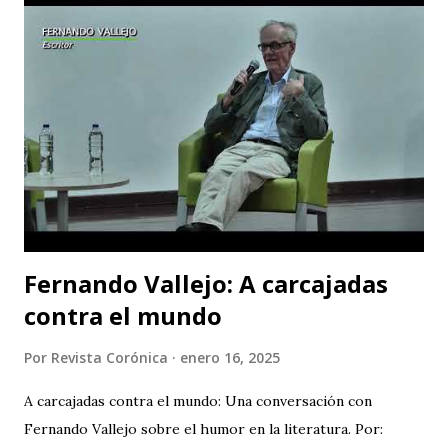
Francisco José de Caldas (Bogotá, Colombia). El congreso
cuenta con el respaldo de instituciones académicas de gran
prestigio como la Universidad Michoacana de San Nicolás
de Hidalgo (México), la Facultad de Estudios Superiores
Iztacala (UNAM, México) y la Facultad de Estudios
Superiores Acatlán (UNAM, México), además de un comité
organizador comprometido con abrir nuevas miradas sobre
el cuerpo, la esce...
Fernando Vallejo: A carcajadas
contra el mundo
Por
Revista Corónica
enero 16, 2025
A carcajadas contra el mundo: Una conversación con
Fernando Vallejo sobre el humor en la literatura. Por: