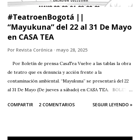
#TeatroenBogotá ||
“Mayukuna” del 22 al 31 De Mayo
en CASA TEA
Por
Revista Corónica
mayo 28, 2025
Por Boletín de prensa CasaTea Vuelve a las tablas la obra
de teatro que es denuncia y acción frente a la
contaminación ambiental. “Mayukuna” se presentará del 22
al 31 De Mayo (De jueves a sábado) en CASA TEA. BOLETÍN
DE PRENSA “Todas las personas del mundo tienen derecho
COMPARTIR
2 COMENTARIOS
SEGUIR LEYENDO »
a un medio ambiente saludable.” El arte es una herramienta
poderosa para alertar sobre situaciones que pueden llegar
a ser catastróficas; Este sentir es el motor de Teatro
Estudio Alcaraván para seguir en pie con su obra de teatro