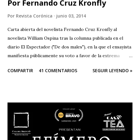
Por Fernando Cruz Kronfly
Por
Revista Corónica
junio 03, 2014
Carta abierta del novelista Fernando Cruz Kronfly al
novelista William Ospina tras la columna publicada en el
diario El Espectador ("De dos males"), en la que el ensayista
manifiesta públicamente su voto a favor de la extrema
derecha, entre las dos derechas que disputan la presidencia
COMPARTIR
41 COMENTARIOS
SEGUIR LEYENDO »
de Colombia. Aquí la columna de Ospina . Revista Corónica
reproduce a continuación la carta abierta del escritor
Fernando Cruz Kronfly : "Cali, Junio 2, 2014 Querido
William: Tú sabes la amistad y el afecto que nos une. Eso
está claro y nada de esto se afectará. Pero, la publicidad de
tu documento me obliga a hablarte en público. Entonces,
debo decirte que tu decisión de preferir al Zorro sobre el
Santo me ha llenado de estupor. No necesitabas explicarla