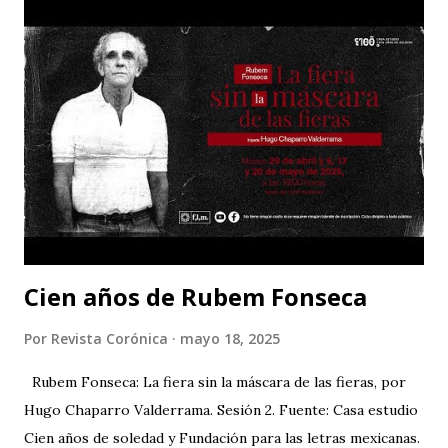
ganadora, entre otros, del Premio Goncourt. En 1977
escribe, dirige e interpreta con Gerard Depardieu "Le
camion". Es autora también de "India song", entre otras
películas.
Cien años de Rubem Fonseca
Por
Revista Corónica
mayo 18, 2025
Rubem Fonseca: La fiera sin la máscara de las fieras, por
Hugo Chaparro Valderrama. Sesión 2. Fuente: Casa estudio
Cien años de soledad y Fundación para las letras mexicanas.