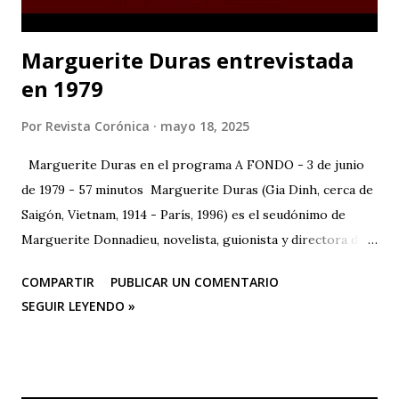
Marguerite Duras entrevistada
en 1979
Por
Revista Corónica
mayo 18, 2025
Marguerite Duras en el programa A FONDO - 3 de junio
de 1979 - 57 minutos Marguerite Duras (Gia Dinh, cerca de
Saigón, Vietnam, 1914 - París, 1996) es el seudónimo de
Marguerite Donnadieu, novelista, guionista y directora de
cine francesa. 1932 se trasladó a París, donde estudió
COMPARTIR
PUBLICAR UN COMENTARIO
derecho, matemáticas y ciencias políticas. En 1943 publicó
SEGUIR LEYENDO »
su primera obra, "La impudicia", a la que seguirían más de
veinte novelas, guiones cinematográficos y textos
dramáticos. En 1971 publica "El amor", que anticipa en
ciertos aspectos su obra más celebrada, "El amante" (1984),