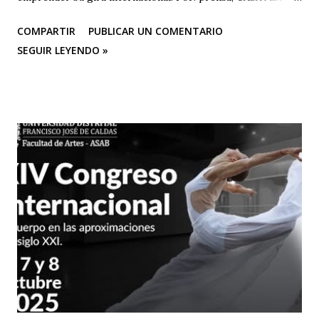
BOLETÍN DE PRENSA "Después de cautivar al público en
COMPARTIR
PUBLICAR UN COMENTARIO
CASA TEA con sus últimas funciones este 25 y 26 de abril de
SEGUIR LEYENDO »
“Efímero”, La Casa del Silencio se embarcará en una gira
internacional. Con una técnica de mimo corporal dramático
y una poderosa narrativa visual, esta obra reflexiva sobre la
vida y el arte del actor silente promete dejar una huella
imborrable en todos los que la presencien." La Casa del
Silencio se embarcará nuevamente en una gira
internacional, llevando su importante trabajo de teatro
físico con funciones y seminarios a escenarios de Portugal
(dónde La Casa Del Silencio tiene una presencia significativa
ya que el teatro físico tiene un lugar muy importante en la
escena Portuguesa), posteriormente irán a Valencia y
Barcelona. Juan Carlos Agudelo P...