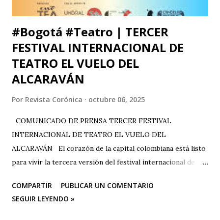
#Bogotá #Teatro | TERCER
FESTIVAL INTERNACIONAL DE
TEATRO EL VUELO DEL
ALCARAVÁN
Por
Revista Corónica
octubre 06, 2025
COMUNICADO DE PRENSA TERCER FESTIVAL
INTERNACIONAL DE TEATRO EL VUELO DEL
ALCARAVÁN El corazón de la capital colombiana está listo
para vivir la tercera versión del festival internacional de
teatro “El Vuelo Del Alcaraván” que se realizará de 3 al 12
COMPARTIR
PUBLICAR UN COMENTARIO
de octubre del 2025 en el Corredor Cultural Del Centro
SEGUIR LEYENDO »
Comercial Los Ángeles, dónde actualmente se han
consolidado 6 escenarios convirtiéndose en un epicentro