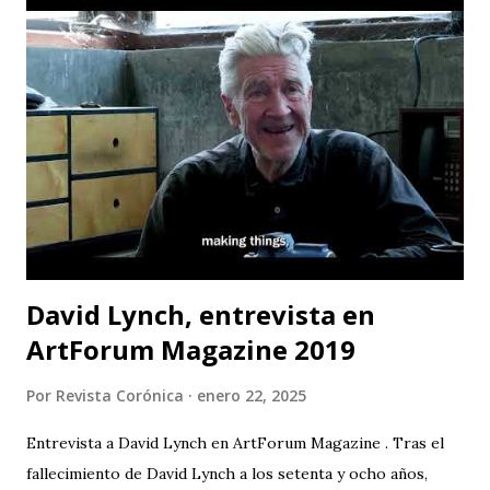
“Mayukuna”; a través del cuerpo, la música, el canto, el
baile... podemos dar voz a las comunidades afectadas y
luchar por la protección de nuestros ríos. Las funciones
serán en CASA TEA del 22 al 31 de mayo (de jueves a sábado).
La contaminación del agua es uno de los principales
problemas que enfrentan las comunidades que viven cerca
de los ríos; pero no solo eso, la cantidad de químicos que
son usados en la minería están afectando la salud de todas ...
David Lynch, entrevista en
ArtForum Magazine 2019
Por
Revista Corónica
enero 22, 2025
Entrevista a David Lynch en ArtForum Magazine . Tras el
fallecimiento de David Lynch a los setenta y ocho años,