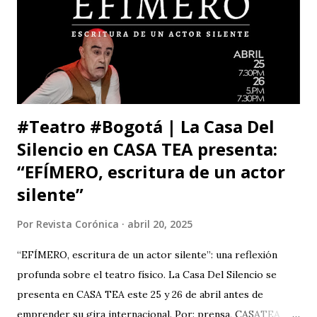
de una manera tan aterradora. Lo de menos es tu voto
anunciado, del que eres libre y soberano. Se trata de una
decisión que, por supuesto, no comparto pero que
respeto. Así es como suele decirse, con educación? Pero, lo
que me ll...
#Teatro #Bogotá | La Casa Del
Silencio en CASA TEA presenta:
“EFÍMERO, escritura de un actor
silente”
Por
Revista Corónica
abril 20, 2025
“EFÍMERO, escritura de un actor silente”: una reflexión
profunda sobre el teatro físico. La Casa Del Silencio se
presenta en CASA TEA este 25 y 26 de abril antes de
emprender su gira internacional. Por: prensa, CASATEA