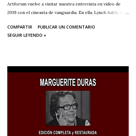
Artforum vuelve a visitar nuestra entrevista en video de
2019 con el cineasta de vanguardia. En ella, Lynch habla de
su primer amor, la pintura, y su posterior devoción a la
COMPARTIR
PUBLICAR UN COMENTARIO
creación artística, desde sus años de estudiante en la
SEGUIR LEYENDO »
Academia de Bellas Artes de Pensilvania hasta su mudanza a
Los Ángeles para dedicarse al cine o a las “pinturas en
movimiento”.