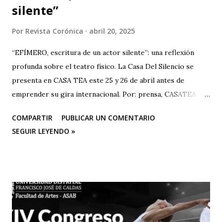
silente”
Por
Revista Corónica
abril 20, 2025
“EFÍMERO, escritura de un actor silente”: una reflexión
profunda sobre el teatro físico. La Casa Del Silencio se
presenta en CASA TEA este 25 y 26 de abril antes de
emprender su gira internacional. Por: prensa, CASATEA
BOLETÍN DE PRENSA "Después de cautivar al público en
COMPARTIR
PUBLICAR UN COMENTARIO
CASA TEA con sus últimas funciones este 25 y 26 de abril de
SEGUIR LEYENDO »
“Efímero”, La Casa del Silencio se embarcará en una gira
internacional. Con una técnica de mimo corporal dramático
y una poderosa narrativa visual, esta obra reflexiva sobre la
vida y el arte del actor silente promete dejar una huella
imborrable en todos los que la presencien." La Casa del
Silencio se embarcará nuevamente en una gira
internacional, llevando su importante trabajo de teatro