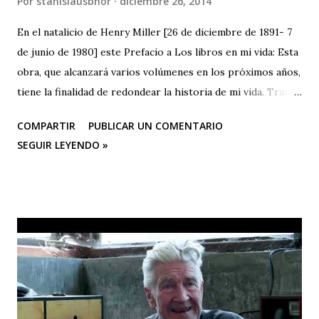
Por
stanislausbhor
diciembre 26, 2014
En el natalicio de Henry Miller [26 de diciembre de 1891- 7
de junio de 1980] este Prefacio a Los libros en mi vida: Esta
obra, que alcanzará varios volúmenes en los próximos años,
tiene la finalidad de redondear la historia de mi vida. Trata
de los libros como experiencia vital. No es un estudio
COMPARTIR
PUBLICAR UN COMENTARIO
crítico ni contiene un programa de autoeducación. Uno de
SEGUIR LEYENDO »
los resultados de este examen de conciencia —porque a eso
equivale la redacción de este libro— es la confirmada
creencia de que se debe leer menos y menos, y no más y
más. Según se com¬probará recorriendo con la mirada el
Apéndice, no he leído ni remo¬tamente tanto como el
catedrático, la rata de biblioteca o siquiera el hombre -bien
educado-, pero no cabe duda de que he leído un centenar
de veces más de lo que debí haber leído para mi propio
bien. Dícese que sólo uno de cada cinco norteamericanos