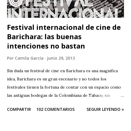
Festival internacional de cine de
Barichara: las buenas
intenciones no bastan
Por
Camila García
junio 29, 2013
Sin duda un festival de cine en Barichara es una magnífica
idea, Barichara es un gran escenario y no todos los
festivales tienen la fortuna de contar con un espacio como
las antiguas bodegas de la Colombiana de Tabaco, sin
embargo el festival es una oda a la mediocridad, es una
COMPARTIR
102 COMENTARIOS
SEGUIR LEYENDO »
lástima que las buenas intenciones de sus organizadores se
queden sólo en publicidad. El evento es una farsa. Que
pesar que teniendo tantos patrocinadores y el apoyo del