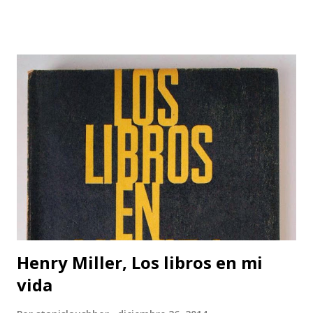
me permitiera empezar a escribir el libro y barrer con mis
dudas de golpe. Una especie de llave. Hoy, para afrontar
una situación que, tras el estupor del acontecimiento –"¿de
verdad me está pasando esto a mí?– mi imaginación me
presenta con un miedo creciente, es la misma necesidad la
que me abruma. Encontrar la frase que me dé la libertad y la
firmeza para hablar sin temblar, en este lugar donde me
han invitado esta noche. Esa frase, no necesito buscarla
muy lejos. Surge. En toda su nitidez, su violencia. Lapidaria.
Irrefragable. La escribí hace sesenta años en mi diario
íntimo. "Escribiré para vengar mi raza". Se hacía eco del
grito de Rimb...
Henry Miller, Los libros en mi
vida