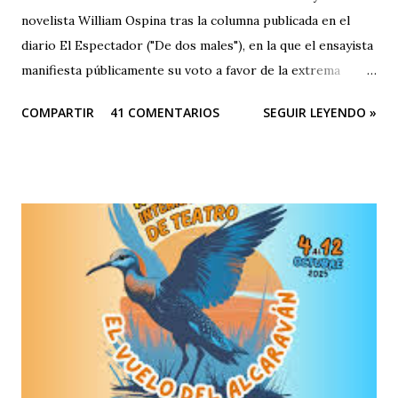
novelista William Ospina tras la columna publicada en el
diario El Espectador ("De dos males"), en la que el ensayista
manifiesta públicamente su voto a favor de la extrema
derecha, entre las dos derechas que disputan la presidencia
COMPARTIR
41 COMENTARIOS
SEGUIR LEYENDO »
de Colombia. Aquí la columna de Ospina . Revista Corónica
reproduce a continuación la carta abierta del escritor
Fernando Cruz Kronfly : "Cali, Junio 2, 2014 Querido
William: Tú sabes la amistad y el afecto que nos une. Eso
está claro y nada de esto se afectará. Pero, la publicidad de
tu documento me obliga a hablarte en público. Entonces,
debo decirte que tu decisión de preferir al Zorro sobre el
Santo me ha llenado de estupor. No necesitabas explicarla
de una manera tan aterradora. Lo de menos es tu voto
anunciado, del que eres libre y soberano. Se trata de una
decisión que, por supuesto, no comparto pero que
respeto. Así es como suele decirse, con educación? Pero, lo