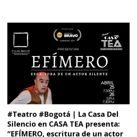
consolidado 6 escenarios convirtiéndose en un epicentro
artístico vital para la ciudad; Corporación Changua Teatro,
DANTEXCO -Danza Teatro Experimental De Colombia-, El
Galponcito De Umbral- Correo De Voz Teatro , Candela
Teatro y CASA TEA -Teatro Estudio Alcaraván- este último,
organizador del festival. Teatro Estudio Alcaraván, las
salas del corredor cultural, los grupos y artistas
participantes les hacen una cordial invitación al público
capitalino y a los espectadores del arte y la cultura en la
ciudad (y fuera de ella) para que asistan a la tercera versión
de este festival internacional de teatro que este año les ...
#Teatro #Bogotá | La Casa Del
Silencio en CASA TEA presenta:
“EFÍMERO, escritura de un actor