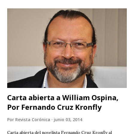
Ministerio de Cultura y de la Gobernación sus
organizadores no puedan hacer otra cosa que sepultar el
festival, ¿no hay en Santander gente profesional que pueda
organizar un evento de esta magnitud y no se quede sólo
en publicidad y grandes ambiciones? Muy buena su
intención de traer cultura a Barichara, pero subestiman al
público de un modo vergonzoso. El público de Barichara es
gente que ha tenido acceso a la cultura y los que no lo han
tenido no son tan ciegos para no notar las fallas. Pero para
que no se crea que...
Carta abierta a William Ospina,
Por Fernando Cruz Kronfly
Por
Revista Corónica
junio 03, 2014
Carta abierta del novelista Fernando Cruz Kronfly al