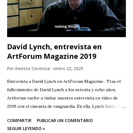
lee libros pero hasta este pequeño número de lectores es
exagerado. Escasa¬mente habrá alguno de ellos que viva
con sabiduría o pleni...
David Lynch, entrevista en
ArtForum Magazine 2019
Por
Revista Corónica
enero 22, 2025
Entrevista a David Lynch en ArtForum Magazine . Tras el
fallecimiento de David Lynch a los setenta y ocho años,
Artforum vuelve a visitar nuestra entrevista en video de
2019 con el cineasta de vanguardia. En ella, Lynch habla de
su primer amor, la pintura, y su posterior devoción a la
COMPARTIR
PUBLICAR UN COMENTARIO
creación artística, desde sus años de estudiante en la
SEGUIR LEYENDO »
Academia de Bellas Artes de Pensilvania hasta su mudanza a