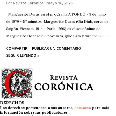
Por
Revista Corónica
mayo 18, 2025
Marguerite Duras en el programa A FONDO - 3 de junio
de 1979 - 57 minutos Marguerite Duras (Gia Dinh, cerca de
Saigón, Vietnam, 1914 - París, 1996) es el seudónimo de
Marguerite Donnadieu, novelista, guionista y directora de
cine francesa. 1932 se trasladó a París, donde estudió
COMPARTIR
PUBLICAR UN COMENTARIO
derecho, matemáticas y ciencias políticas. En 1943 publicó
SEGUIR LEYENDO »
su primera obra, "La impudicia", a la que seguirían más de
veinte novelas, guiones cinematográficos y textos
dramáticos. En 1971 publica "El amor", que anticipa en
ciertos aspectos su obra más celebrada, "El amante" (1984),
ganadora, entre otros, del Premio Goncourt. En 1977
escribe, dirige e interpreta con Gerard Depardieu "Le
camion". Es autora también de "India song", entre otras
DERECHOS
Los derechos pertenecen a sus autores,
contacta
para más
películas.
información sobre las publicaciones