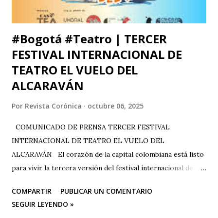
que me ll...
#Bogotá #Teatro | TERCER
FESTIVAL INTERNACIONAL DE
TEATRO EL VUELO DEL
ALCARAVÁN
Por
Revista Corónica
octubre 06, 2025
COMUNICADO DE PRENSA TERCER FESTIVAL
INTERNACIONAL DE TEATRO EL VUELO DEL
ALCARAVÁN El corazón de la capital colombiana está listo
para vivir la tercera versión del festival internacional de
teatro “El Vuelo Del Alcaraván” que se realizará de 3 al 12
COMPARTIR
PUBLICAR UN COMENTARIO
de octubre del 2025 en el Corredor Cultural Del Centro
SEGUIR LEYENDO »
Comercial Los Ángeles, dónde actualmente se han