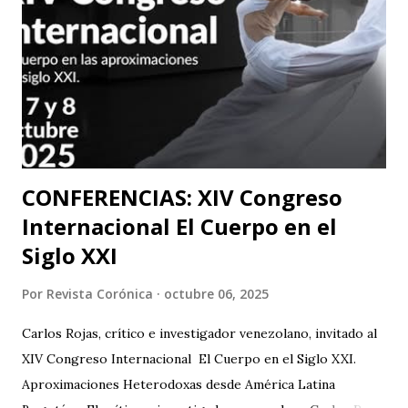
físico con funciones y seminarios a escenarios de Portugal
(dónde La Casa Del Silencio tiene una presencia significativa
ya que el teatro físico tiene un lugar muy importante en la
escena Portuguesa), posteriormente irán a Valencia y
Barcelona. Juan Carlos Agudelo P...
CONFERENCIAS: XIV Congreso
Internacional El Cuerpo en el
Siglo XXI
Por
Revista Corónica
octubre 06, 2025
Carlos Rojas, crítico e investigador venezolano, invitado al
XIV Congreso Internacional El Cuerpo en el Siglo XXI.
Aproximaciones Heterodoxas desde América Latina