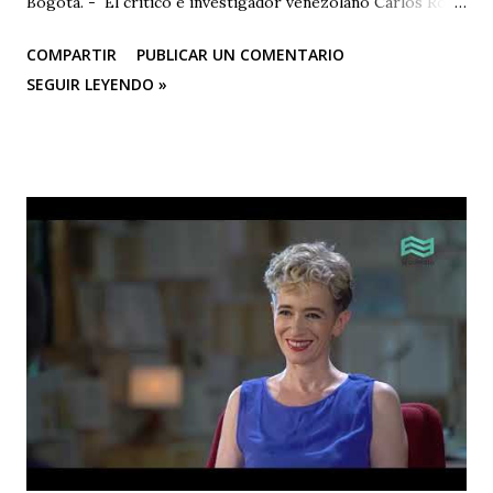
Bogotá. - El crítico e investigador venezolano Carlos Rojas
será el primer representante de la Universidad Nacional
COMPARTIR
PUBLICAR UN COMENTARIO
Experimental de las Artes (UNEARTE), de Venezuela, en la
SEGUIR LEYENDO »
nueva edición del XIV Congreso Internacional El Cuerpo en
el Siglo XXI. Aproximaciones Heterodoxas desde América
Latina , que se celebrará los días 6, 7 y 8 de octubre de 2025
en la Facultad de Artes ASAB de la Universidad Distrital
Francisco José de Caldas (Bogotá, Colombia). El congreso
cuenta con el respaldo de instituciones académicas de gran
prestigio como la Universidad Michoacana de San Nicolás
de Hidalgo (México), la Facultad de Estudios Superiores
Iztacala (UNAM, México) y la Facultad de Estudios
Superiores Acatlán (UNAM, México), además de un comité
organizador comprometido con abrir nuevas miradas sobre
el cuerpo, la esce...