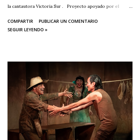
la cantautora Victoria Sur . Proyecto apoyado por el
Ministerio de las Culturas, las Artes y los Saberes,
COMPARTIR
PUBLICAR UN COMENTARIO
Programa Nacional de Concertación Cultural y la Secretaría
SEGUIR LEYENDO »
de Cultura de la gobernación del Quindío ROSA ROJA
(Poema Carmelina Soto/Música: Victoria Sur) Eres la
sangre en breve arquitectura de corazón al viento
acostumbrado, amor en rojo y en aroma pura nostalgias de
gorrión enamorado. Quién te hizo rosa-fuego en la
verdura esperanzada y férvida del prado? y ese sufrir de
espinas y dulzura y jardín por alondras clausurado? En tu
clara bondad de miel caliente, sombra casi de fruto
sugerente entre nubes y pájaros soñando. Y en tu llama de
sangre perseguida, indefinidamente indefinida, sigues por
tu perfume caminando.