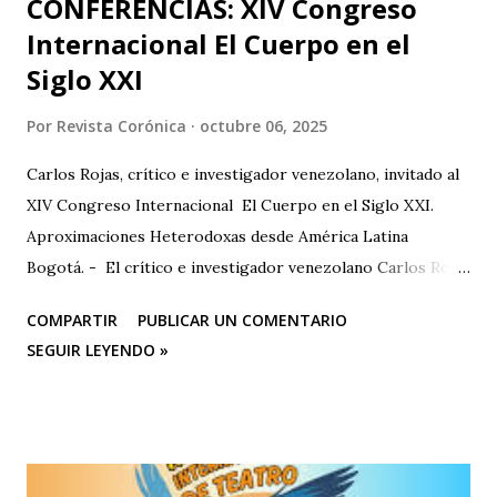
CONFERENCIAS: XIV Congreso
Internacional El Cuerpo en el
Siglo XXI
Por
Revista Corónica
octubre 06, 2025
Carlos Rojas, crítico e investigador venezolano, invitado al
XIV Congreso Internacional El Cuerpo en el Siglo XXI.
Aproximaciones Heterodoxas desde América Latina
Bogotá. - El crítico e investigador venezolano Carlos Rojas
será el primer representante de la Universidad Nacional
COMPARTIR
PUBLICAR UN COMENTARIO
Experimental de las Artes (UNEARTE), de Venezuela, en la
SEGUIR LEYENDO »
nueva edición del XIV Congreso Internacional El Cuerpo en
el Siglo XXI. Aproximaciones Heterodoxas desde América
Latina , que se celebrará los días 6, 7 y 8 de octubre de 2025
en la Facultad de Artes ASAB de la Universidad Distrital
Francisco José de Caldas (Bogotá, Colombia). El congreso