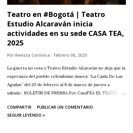
Teatro en #Bogotá | Teatro
Estudio Alcaraván inicia
actividades en su sede CASA TEA,
2025
Por
Revista Corónica
febrero 08, 2025
La guerra no cesa y Teatro Estudio Alcaraván no deja que la
esperanza del pueblo colombiano muera: “La Caída De Las
Águilas” del 20 de febrero al 8 de marzo de jueves a
sábado. BOLETÍN DE PRENSA Por CasaTEA EL TEATRO
LUCHANDO CONTRA EL OLVIDO Teatro Estudio
COMPARTIR
PUBLICAR UN COMENTARIO
Alcaraván inicia actividades en su sede CASA TEA con un
SEGUIR LEYENDO »
homenaje muy especial que se hará en conmemoración de
los 25 años de la tragedia del Salado (Carmen de Bolívar),