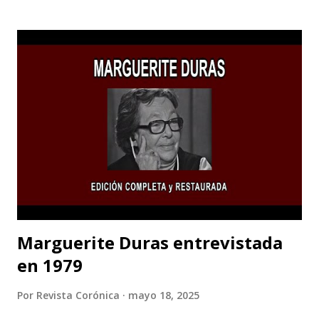
con la temporada de su obra teatral “La Caída De Las
Águilas” que se realizará del 20 de febrero al 8 de marzo,
de jueves a sábado. Los integrantes del grupo Teatro
Estudio Alcaraván sienten la necesidad de seguir en la lucha
contra el olvido con la obra teatral “La Caída De Las
Águilas”, una historia que a través del arte contribuye a la
memoria histórica como acción restaurativa y emblemática
de un país donde la guerra se permea las veces que sea
“necesarias” a mano de los actores del conflicto armado. El
teatro se erige como un lugar para reflexionar sobre lo...
Marguerite Duras entrevistada
en 1979
Por
Revista Corónica
mayo 18, 2025