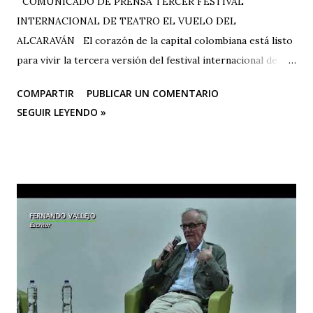
COMUNICADO DE PRENSA TERCER FESTIVAL
INTERNACIONAL DE TEATRO EL VUELO DEL
ALCARAVÁN El corazón de la capital colombiana está listo
para vivir la tercera versión del festival internacional de
teatro “El Vuelo Del Alcaraván” que se realizará de 3 al 12
COMPARTIR
PUBLICAR UN COMENTARIO
de octubre del 2025 en el Corredor Cultural Del Centro
SEGUIR LEYENDO »
Comercial Los Ángeles, dónde actualmente se han
consolidado 6 escenarios convirtiéndose en un epicentro
artístico vital para la ciudad; Corporación Changua Teatro,
DANTEXCO -Danza Teatro Experimental De Colombia-, El
Galponcito De Umbral- Correo De Voz Teatro , Candela
Teatro y CASA TEA -Teatro Estudio Alcaraván- este último,
organizador del festival. Teatro Estudio Alcaraván, las
salas del corredor cultural, los grupos y artistas
participantes les hacen una cordial invitación al público
capitalino y a los espectadores del arte y la cultura en la