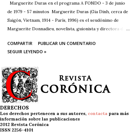
Marguerite Duras en el programa A FONDO - 3 de junio
de 1979 - 57 minutos Marguerite Duras (Gia Dinh, cerca de
Saigón, Vietnam, 1914 - París, 1996) es el seudónimo de
Marguerite Donnadieu, novelista, guionista y directora de
cine francesa. 1932 se trasladó a París, donde estudió
COMPARTIR
PUBLICAR UN COMENTARIO
derecho, matemáticas y ciencias políticas. En 1943 publicó
SEGUIR LEYENDO »
su primera obra, "La impudicia", a la que seguirían más de
veinte novelas, guiones cinematográficos y textos
dramáticos. En 1971 publica "El amor", que anticipa en
ciertos aspectos su obra más celebrada, "El amante" (1984),
ganadora, entre otros, del Premio Goncourt. En 1977
escribe, dirige e interpreta con Gerard Depardieu "Le
camion". Es autora también de "India song", entre otras
DERECHOS
Los derechos pertenecen a sus autores,
contacta
para más
películas.
información sobre las publicaciones
2012 Revista Corónica
ISSN 2256-4101