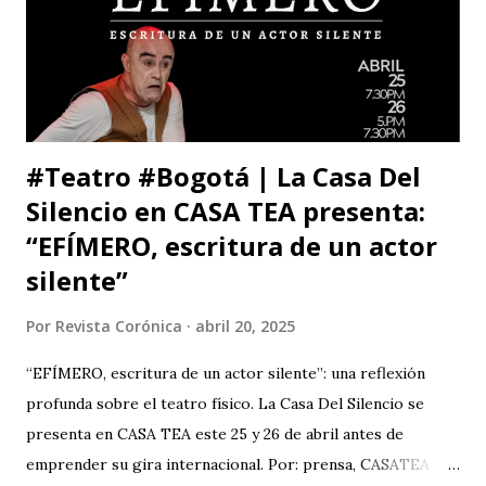
anunciado, del que eres libre y soberano. Se trata de una
decisión que, por supuesto, no comparto pero que
respeto. Así es como suele decirse, con educación? Pero, lo
que me ll...
#Teatro #Bogotá | La Casa Del
Silencio en CASA TEA presenta:
“EFÍMERO, escritura de un actor
silente”
Por
Revista Corónica
abril 20, 2025
“EFÍMERO, escritura de un actor silente”: una reflexión
profunda sobre el teatro físico. La Casa Del Silencio se
presenta en CASA TEA este 25 y 26 de abril antes de
emprender su gira internacional. Por: prensa, CASATEA