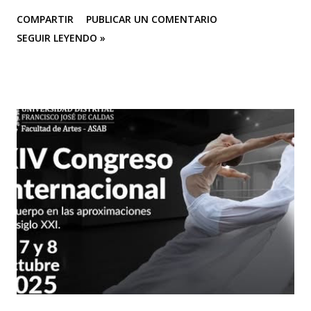
BOLETÍN DE PRENSA "Después de cautivar al público en
COMPARTIR
PUBLICAR UN COMENTARIO
CASA TEA con sus últimas funciones este 25 y 26 de abril de
SEGUIR LEYENDO »
“Efímero”, La Casa del Silencio se embarcará en una gira
internacional. Con una técnica de mimo corporal dramático
y una poderosa narrativa visual, esta obra reflexiva sobre la
vida y el arte del actor silente promete dejar una huella
imborrable en todos los que la presencien." La Casa del
Silencio se embarcará nuevamente en una gira
internacional, llevando su importante trabajo de teatro
físico con funciones y seminarios a escenarios de Portugal
(dónde La Casa Del Silencio tiene una presencia significativa
ya que el teatro físico tiene un lugar muy importante en la
escena Portuguesa), posteriormente irán a Valencia y
Barcelona. Juan Carlos Agudelo P...