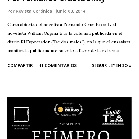
Por
Revista Corónica
junio 03, 2014
Carta abierta del novelista Fernando Cruz Kronfly al
novelista William Ospina tras la columna publicada en el
diario El Espectador ("De dos males"), en la que el ensayista
manifiesta públicamente su voto a favor de la extrema
derecha, entre las dos derechas que disputan la presidencia
COMPARTIR
41 COMENTARIOS
SEGUIR LEYENDO »
de Colombia. Aquí la columna de Ospina . Revista Corónica
reproduce a continuación la carta abierta del escritor
Fernando Cruz Kronfly : "Cali, Junio 2, 2014 Querido
William: Tú sabes la amistad y el afecto que nos une. Eso
está claro y nada de esto se afectará. Pero, la publicidad de
tu documento me obliga a hablarte en público. Entonces,
debo decirte que tu decisión de preferir al Zorro sobre el
Santo me ha llenado de estupor. No necesitabas explicarla
de una manera tan aterradora. Lo de menos es tu voto