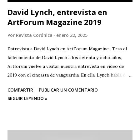
David Lynch, entrevista en
ArtForum Magazine 2019
Por
Revista Corónica
enero 22, 2025
Entrevista a David Lynch en ArtForum Magazine . Tras el
fallecimiento de David Lynch a los setenta y ocho años,
Artforum vuelve a visitar nuestra entrevista en video de
2019 con el cineasta de vanguardia. En ella, Lynch habla de
su primer amor, la pintura, y su posterior devoción a la
COMPARTIR
PUBLICAR UN COMENTARIO
creación artística, desde sus años de estudiante en la
SEGUIR LEYENDO »
Academia de Bellas Artes de Pensilvania hasta su mudanza a
Los Ángeles para dedicarse al cine o a las “pinturas en
movimiento”.