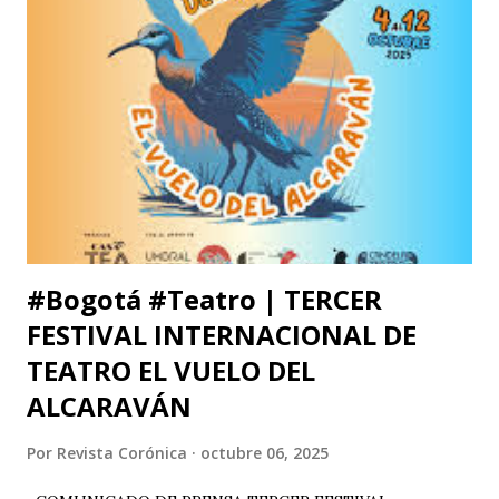
cuenta con el respaldo de instituciones académicas de gran
prestigio como la Universidad Michoacana de San Nicolás
de Hidalgo (México), la Facultad de Estudios Superiores
Iztacala (UNAM, México) y la Facultad de Estudios
Superiores Acatlán (UNAM, México), además de un comité
organizador comprometido con abrir nuevas miradas sobre
el cuerpo, la esce...
#Bogotá #Teatro | TERCER
FESTIVAL INTERNACIONAL DE
TEATRO EL VUELO DEL
ALCARAVÁN
Por
Revista Corónica
octubre 06, 2025