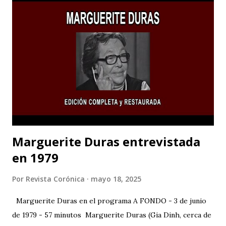
de jueves a sábado. Los integrantes del grupo Teatro
Estudio Alcaraván sienten la necesidad de seguir en la lucha
contra el olvido con la obra teatral “La Caída De Las
Águilas”, una historia que a través del arte contribuye a la
memoria histórica como acción restaurativa y emblemática
de un país donde la guerra se permea las veces que sea
“necesarias” a mano de los actores del conflicto armado. El
teatro se erige como un lugar para reflexionar sobre lo...
Marguerite Duras entrevistada
en 1979
Por
Revista Corónica
mayo 18, 2025
Marguerite Duras en el programa A FONDO - 3 de junio
de 1979 - 57 minutos Marguerite Duras (Gia Dinh, cerca de