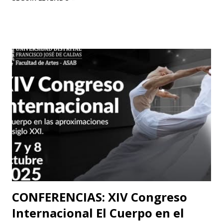
“Efímero”, La Casa del Silencio se embarcará en una gira
internacional. Con una técnica de mimo corporal dramático
y una poderosa narrativa visual, esta obra reflexiva sobre la
vida y el arte del actor silente promete dejar una huella
imborrable en todos los que la presencien." La Casa del
Silencio se embarcará nuevamente en una gira
internacional, llevando su importante trabajo de teatro
físico con funciones y seminarios a escenarios de Portugal
(dónde La Casa Del Silencio tiene una presencia significativa
ya que el teatro físico tiene un lugar muy importante en la
escena Portuguesa), posteriormente irán a Valencia y
Barcelona. Juan Carlos Agudelo P...
CONFERENCIAS: XIV Congreso
Internacional El Cuerpo en el