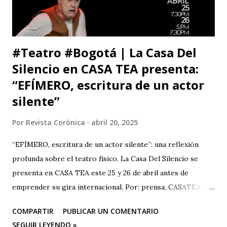
respeto. Así es como suele decirse, con educación? Pero, lo
que me ll...
#Teatro #Bogotá | La Casa Del
Silencio en CASA TEA presenta:
“EFÍMERO, escritura de un actor
silente”
Por
Revista Corónica
abril 20, 2025
“EFÍMERO, escritura de un actor silente”: una reflexión
profunda sobre el teatro físico. La Casa Del Silencio se
presenta en CASA TEA este 25 y 26 de abril antes de
emprender su gira internacional. Por: prensa, CASATEA
BOLETÍN DE PRENSA "Después de cautivar al público en
COMPARTIR
PUBLICAR UN COMENTARIO
CASA TEA con sus últimas funciones este 25 y 26 de abril de
SEGUIR LEYENDO »