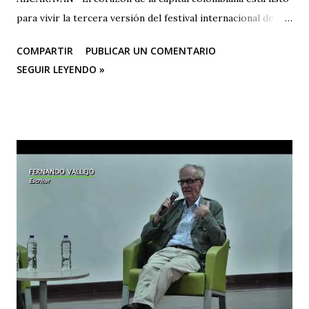
para vivir la tercera versión del festival internacional de
teatro “El Vuelo Del Alcaraván” que se realizará de 3 al 12
COMPARTIR
PUBLICAR UN COMENTARIO
de octubre del 2025 en el Corredor Cultural Del Centro
SEGUIR LEYENDO »
Comercial Los Ángeles, dónde actualmente se han
consolidado 6 escenarios convirtiéndose en un epicentro
artístico vital para la ciudad; Corporación Changua Teatro,
DANTEXCO -Danza Teatro Experimental De Colombia-, El
Galponcito De Umbral- Correo De Voz Teatro , Candela
Teatro y CASA TEA -Teatro Estudio Alcaraván- este último,
organizador del festival. Teatro Estudio Alcaraván, las
salas del corredor cultural, los grupos y artistas
participantes les hacen una cordial invitación al público
capitalino y a los espectadores del arte y la cultura en la
ciudad (y fuera de ella) para que asistan a la tercera versión
de este festival internacional de teatro que este año les ...