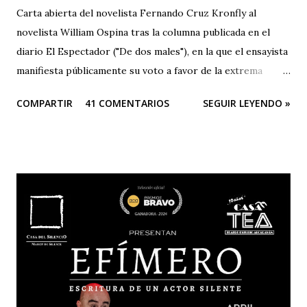
Carta abierta del novelista Fernando Cruz Kronfly al
novelista William Ospina tras la columna publicada en el
diario El Espectador ("De dos males"), en la que el ensayista
manifiesta públicamente su voto a favor de la extrema
derecha, entre las dos derechas que disputan la presidencia
COMPARTIR
41 COMENTARIOS
SEGUIR LEYENDO »
de Colombia. Aquí la columna de Ospina . Revista Corónica
reproduce a continuación la carta abierta del escritor
Fernando Cruz Kronfly : "Cali, Junio 2, 2014 Querido
William: Tú sabes la amistad y el afecto que nos une. Eso
está claro y nada de esto se afectará. Pero, la publicidad de
tu documento me obliga a hablarte en público. Entonces,
debo decirte que tu decisión de preferir al Zorro sobre el
Santo me ha llenado de estupor. No necesitabas explicarla
de una manera tan aterradora. Lo de menos es tu voto
anunciado, del que eres libre y soberano. Se trata de una
decisión que, por supuesto, no comparto pero que