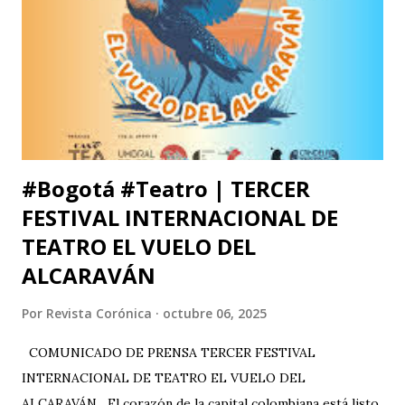
de Hidalgo (México), la Facultad de Estudios Superiores
Iztacala (UNAM, México) y la Facultad de Estudios
Superiores Acatlán (UNAM, México), además de un comité
organizador comprometido con abrir nuevas miradas sobre
el cuerpo, la esce...
#Bogotá #Teatro | TERCER
FESTIVAL INTERNACIONAL DE
TEATRO EL VUELO DEL
ALCARAVÁN
Por
Revista Corónica
octubre 06, 2025
COMUNICADO DE PRENSA TERCER FESTIVAL
INTERNACIONAL DE TEATRO EL VUELO DEL
ALCARAVÁN El corazón de la capital colombiana está listo