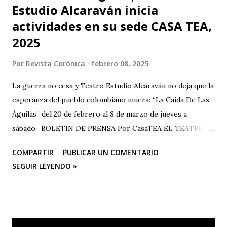
Estudio Alcaraván inicia
actividades en su sede CASA TEA,
2025
Por
Revista Corónica
febrero 08, 2025
La guerra no cesa y Teatro Estudio Alcaraván no deja que la
esperanza del pueblo colombiano muera: “La Caída De Las
Águilas” del 20 de febrero al 8 de marzo de jueves a
sábado. BOLETÍN DE PRENSA Por CasaTEA EL TEATRO
LUCHANDO CONTRA EL OLVIDO Teatro Estudio
COMPARTIR
PUBLICAR UN COMENTARIO
Alcaraván inicia actividades en su sede CASA TEA con un
SEGUIR LEYENDO »
homenaje muy especial que se hará en conmemoración de
los 25 años de la tragedia del Salado (Carmen de Bolívar),
con la temporada de su obra teatral “La Caída De Las
Águilas” que se realizará del 20 de febrero al 8 de marzo,