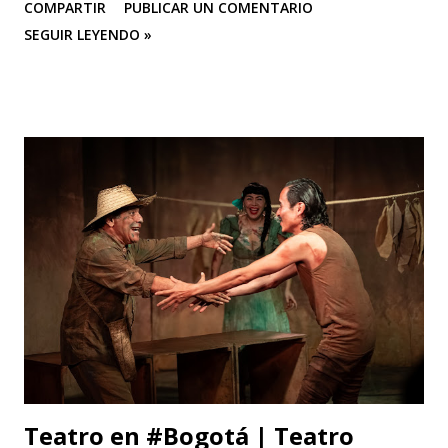
COMPARTIR
PUBLICAR UN COMENTARIO
Programa Nacional de Concertación Cultural y la Secretaría
SEGUIR LEYENDO »
de Cultura de la gobernación del Quindío ROSA ROJA
(Poema Carmelina Soto/Música: Victoria Sur) Eres la
sangre en breve arquitectura de corazón al viento
acostumbrado, amor en rojo y en aroma pura nostalgias de
gorrión enamorado. Quién te hizo rosa-fuego en la
verdura esperanzada y férvida del prado? y ese sufrir de
espinas y dulzura y jardín por alondras clausurado? En tu
clara bondad de miel caliente, sombra casi de fruto
sugerente entre nubes y pájaros soñando. Y en tu llama de
sangre perseguida, indefinidamente indefinida, sigues por
tu perfume caminando.
Teatro en #Bogotá | Teatro