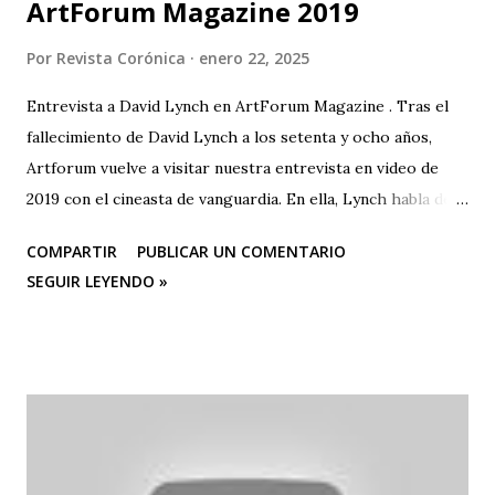
ArtForum Magazine 2019
Por
Revista Corónica
enero 22, 2025
Entrevista a David Lynch en ArtForum Magazine . Tras el
fallecimiento de David Lynch a los setenta y ocho años,
Artforum vuelve a visitar nuestra entrevista en video de
2019 con el cineasta de vanguardia. En ella, Lynch habla de
su primer amor, la pintura, y su posterior devoción a la
COMPARTIR
PUBLICAR UN COMENTARIO
creación artística, desde sus años de estudiante en la
SEGUIR LEYENDO »
Academia de Bellas Artes de Pensilvania hasta su mudanza a
Los Ángeles para dedicarse al cine o a las “pinturas en
movimiento”.