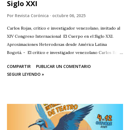
Siglo XXI
Por
Revista Corónica
octubre 06, 2025
Carlos Rojas, crítico e investigador venezolano, invitado al
XIV Congreso Internacional El Cuerpo en el Siglo XXI.
Aproximaciones Heterodoxas desde América Latina
Bogotá. - El crítico e investigador venezolano Carlos Rojas
será el primer representante de la Universidad Nacional
COMPARTIR
PUBLICAR UN COMENTARIO
Experimental de las Artes (UNEARTE), de Venezuela, en la
SEGUIR LEYENDO »
nueva edición del XIV Congreso Internacional El Cuerpo en
el Siglo XXI. Aproximaciones Heterodoxas desde América
Latina , que se celebrará los días 6, 7 y 8 de octubre de 2025
en la Facultad de Artes ASAB de la Universidad Distrital
Francisco José de Caldas (Bogotá, Colombia). El congreso
cuenta con el respaldo de instituciones académicas de gran
prestigio como la Universidad Michoacana de San Nicolás