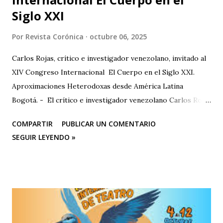
Siglo XXI
Por
Revista Corónica
octubre 06, 2025
Carlos Rojas, crítico e investigador venezolano, invitado al
XIV Congreso Internacional El Cuerpo en el Siglo XXI.
Aproximaciones Heterodoxas desde América Latina
Bogotá. - El crítico e investigador venezolano Carlos Rojas
será el primer representante de la Universidad Nacional
COMPARTIR
PUBLICAR UN COMENTARIO
Experimental de las Artes (UNEARTE), de Venezuela, en la
SEGUIR LEYENDO »
nueva edición del XIV Congreso Internacional El Cuerpo en
el Siglo XXI. Aproximaciones Heterodoxas desde América
Latina , que se celebrará los días 6, 7 y 8 de octubre de 2025
en la Facultad de Artes ASAB de la Universidad Distrital
Francisco José de Caldas (Bogotá, Colombia). El congreso
cuenta con el respaldo de instituciones académicas de gran