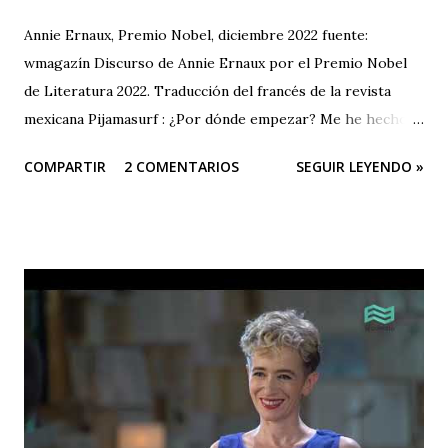
Annie Ernaux, Premio Nobel, diciembre 2022 fuente:
wmagazín Discurso de Annie Ernaux por el Premio Nobel
de Literatura 2022. Traducción del francés de la revista
mexicana Pijamasurf : ¿Por dónde empezar? Me he hecho
esta pregunta decenas de veces delante de la página en
COMPARTIR
2 COMENTARIOS
SEGUIR LEYENDO »
blanco. Como si tuviera que encontrar la frase, la única, que
me permitiera empezar a escribir el libro y barrer con mis
dudas de golpe. Una especie de llave. Hoy, para afrontar
una situación que, tras el estupor del acontecimiento –"¿de
verdad me está pasando esto a mí?– mi imaginación me
presenta con un miedo creciente, es la misma necesidad la
que me abruma. Encontrar la frase que me dé la libertad y la
firmeza para hablar sin temblar, en este lugar donde me
han invitado esta noche. Esa frase, no necesito buscarla
muy lejos. Surge. En toda su nitidez, su violencia. Lapidaria.