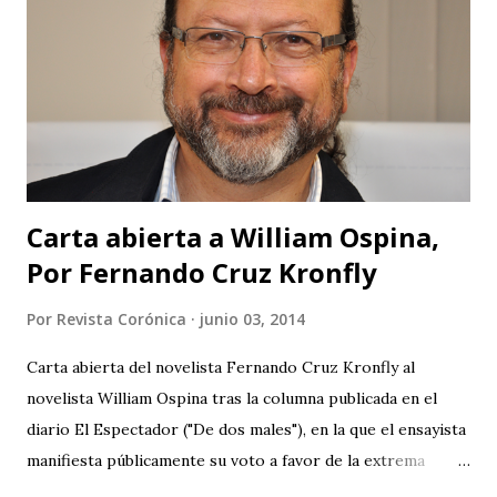
en publicidad y grandes ambiciones? Muy buena su
intención de traer cultura a Barichara, pero subestiman al
público de un modo vergonzoso. El público de Barichara es
gente que ha tenido acceso a la cultura y los que no lo han
tenido no son tan ciegos para no notar las fallas. Pero para
que no se crea que...
Carta abierta a William Ospina,
Por Fernando Cruz Kronfly
Por
Revista Corónica
junio 03, 2014
Carta abierta del novelista Fernando Cruz Kronfly al
novelista William Ospina tras la columna publicada en el
diario El Espectador ("De dos males"), en la que el ensayista
manifiesta públicamente su voto a favor de la extrema
derecha, entre las dos derechas que disputan la presidencia