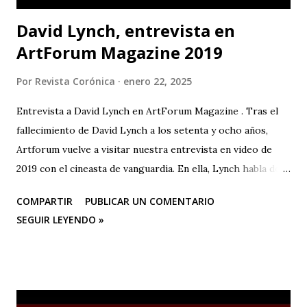
David Lynch, entrevista en
ArtForum Magazine 2019
Por
Revista Corónica
enero 22, 2025
Entrevista a David Lynch en ArtForum Magazine . Tras el
fallecimiento de David Lynch a los setenta y ocho años,
Artforum vuelve a visitar nuestra entrevista en video de
2019 con el cineasta de vanguardia. En ella, Lynch habla de
su primer amor, la pintura, y su posterior devoción a la
COMPARTIR
PUBLICAR UN COMENTARIO
creación artística, desde sus años de estudiante en la
SEGUIR LEYENDO »
Academia de Bellas Artes de Pensilvania hasta su mudanza a
Los Ángeles para dedicarse al cine o a las “pinturas en
movimiento”.