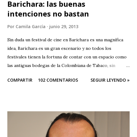
Barichara: las buenas
intenciones no bastan
Por
Camila García
junio 29, 2013
Sin duda un festival de cine en Barichara es una magnífica
idea, Barichara es un gran escenario y no todos los
festivales tienen la fortuna de contar con un espacio como
las antiguas bodegas de la Colombiana de Tabaco, sin
embargo el festival es una oda a la mediocridad, es una
COMPARTIR
102 COMENTARIOS
SEGUIR LEYENDO »
lástima que las buenas intenciones de sus organizadores se
queden sólo en publicidad. El evento es una farsa. Que
pesar que teniendo tantos patrocinadores y el apoyo del
Ministerio de Cultura y de la Gobernación sus
organizadores no puedan hacer otra cosa que sepultar el
festival, ¿no hay en Santander gente profesional que pueda
organizar un evento de esta magnitud y no se quede sólo