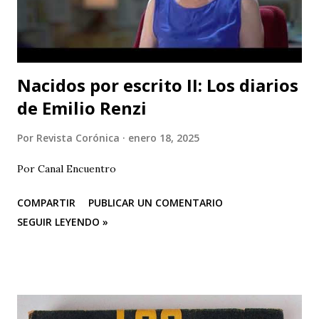
Irrefragable. La escribí hace sesenta años en mi diario
íntimo. "Escribiré para vengar mi raza". Se hacía eco del
grito de Rimb...
Nacidos por escrito II: Los diarios
de Emilio Renzi
Por
Revista Corónica
enero 18, 2025
Por Canal Encuentro
COMPARTIR
PUBLICAR UN COMENTARIO
SEGUIR LEYENDO »