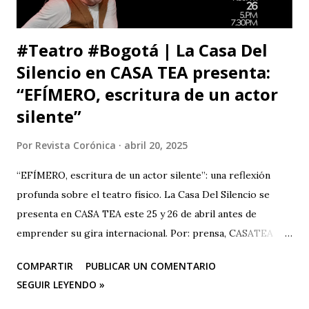
#Teatro #Bogotá | La Casa Del
Silencio en CASA TEA presenta:
“EFÍMERO, escritura de un actor
silente”
Por
Revista Corónica
abril 20, 2025
“EFÍMERO, escritura de un actor silente”: una reflexión
profunda sobre el teatro físico. La Casa Del Silencio se
presenta en CASA TEA este 25 y 26 de abril antes de
emprender su gira internacional. Por: prensa, CASATEA
BOLETÍN DE PRENSA "Después de cautivar al público en
COMPARTIR
PUBLICAR UN COMENTARIO
CASA TEA con sus últimas funciones este 25 y 26 de abril de
SEGUIR LEYENDO »
“Efímero”, La Casa del Silencio se embarcará en una gira