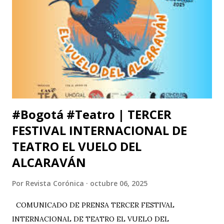
prestigio como la Universidad Michoacana de San Nicolás
de Hidalgo (México), la Facultad de Estudios Superiores
Iztacala (UNAM, México) y la Facultad de Estudios
Superiores Acatlán (UNAM, México), además de un comité
organizador comprometido con abrir nuevas miradas sobre
el cuerpo, la esce...
#Bogotá #Teatro | TERCER
FESTIVAL INTERNACIONAL DE
TEATRO EL VUELO DEL
ALCARAVÁN
Por
Revista Corónica
octubre 06, 2025
COMUNICADO DE PRENSA TERCER FESTIVAL
INTERNACIONAL DE TEATRO EL VUELO DEL