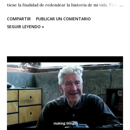
tiene la finalidad de redondear la historia de mi vida. Trata
de los libros como experiencia vital. No es un estudio
COMPARTIR
PUBLICAR UN COMENTARIO
crítico ni contiene un programa de autoeducación. Uno de
SEGUIR LEYENDO »
los resultados de este examen de conciencia —porque a eso
equivale la redacción de este libro— es la confirmada
creencia de que se debe leer menos y menos, y no más y
más. Según se com¬probará recorriendo con la mirada el
Apéndice, no he leído ni remo¬tamente tanto como el
catedrático, la rata de biblioteca o siquiera el hombre -bien
educado-, pero no cabe duda de que he leído un centenar
de veces más de lo que debí haber leído para mi propio
bien. Dícese que sólo uno de cada cinco norteamericanos
lee libros pero hasta este pequeño número de lectores es
exagerado. Escasa¬mente habrá alguno de ellos que viva
con sabiduría o pleni...