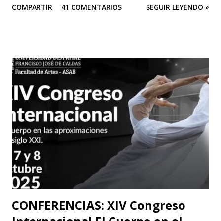
COMPARTIR
41 COMENTARIOS
SEGUIR LEYENDO »
de Colombia. Aquí la columna de Ospina . Revista Corónica
reproduce a continuación la carta abierta del escritor
Fernando Cruz Kronfly : "Cali, Junio 2, 2014 Querido
William: Tú sabes la amistad y el afecto que nos une. Eso
está claro y nada de esto se afectará. Pero, la publicidad de
tu documento me obliga a hablarte en público. Entonces,
debo decirte que tu decisión de preferir al Zorro sobre el
Santo me ha llenado de estupor. No necesitabas explicarla
de una manera tan aterradora. Lo de menos es tu voto
anunciado, del que eres libre y soberano. Se trata de una
decisión que, por supuesto, no comparto pero que
respeto. Así es como suele decirse, con educación? Pero, lo
que me ll...
CONFERENCIAS: XIV Congreso
Internacional El Cuerpo en el