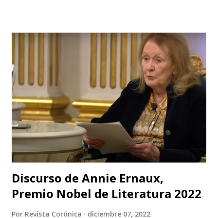
internacional. Con una técnica de mimo corporal dramático
y una poderosa narrativa visual, esta obra reflexiva sobre la
vida y el arte del actor silente promete dejar una huella
imborrable en todos los que la presencien." La Casa del
Silencio se embarcará nuevamente en una gira
internacional, llevando su importante trabajo de teatro
físico con funciones y seminarios a escenarios de Portugal
(dónde La Casa Del Silencio tiene una presencia significativa
ya que el teatro físico tiene un lugar muy importante en la
escena Portuguesa), posteriormente irán a Valencia y
Barcelona. Juan Carlos Agudelo P...
Discurso de Annie Ernaux,
Premio Nobel de Literatura 2022
Por
Revista Corónica
diciembre 07, 2022