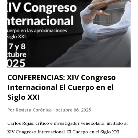
organizador del festival. Teatro Estudio Alcaraván, las
salas del corredor cultural, los grupos y artistas
participantes les hacen una cordial invitación al público
capitalino y a los espectadores del arte y la cultura en la
ciudad (y fuera de ella) para que asistan a la tercera versión
de este festival internacional de teatro que este año les ...
CONFERENCIAS: XIV Congreso
Internacional El Cuerpo en el
Siglo XXI
Por
Revista Corónica
octubre 06, 2025
Carlos Rojas, crítico e investigador venezolano, invitado al
XIV Congreso Internacional El Cuerpo en el Siglo XXI.