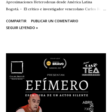
Aproximaciones Heterodoxas desde América Latina
Bogotá. - El crítico e investigador venezolano Carlos Rojas
será el primer representante de la Universidad Nacional
COMPARTIR
PUBLICAR UN COMENTARIO
Experimental de las Artes (UNEARTE), de Venezuela, en la
SEGUIR LEYENDO »
nueva edición del XIV Congreso Internacional El Cuerpo en
el Siglo XXI. Aproximaciones Heterodoxas desde América
Latina , que se celebrará los días 6, 7 y 8 de octubre de 2025
en la Facultad de Artes ASAB de la Universidad Distrital
Francisco José de Caldas (Bogotá, Colombia). El congreso
cuenta con el respaldo de instituciones académicas de gran
prestigio como la Universidad Michoacana de San Nicolás
de Hidalgo (México), la Facultad de Estudios Superiores
Iztacala (UNAM, México) y la Facultad de Estudios
Superiores Acatlán (UNAM, México), además de un comité
organizador comprometido con abrir nuevas miradas sobre
el cuerpo, la esce...