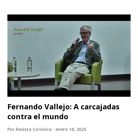
con la temporada de su obra teatral “La Caída De Las
Águilas” que se realizará del 20 de febrero al 8 de marzo,
de jueves a sábado. Los integrantes del grupo Teatro
Estudio Alcaraván sienten la necesidad de seguir en la lucha
contra el olvido con la obra teatral “La Caída De Las
Águilas”, una historia que a través del arte contribuye a la
memoria histórica como acción restaurativa y emblemática
de un país donde la guerra se permea las veces que sea
“necesarias” a mano de los actores del conflicto armado. El
teatro se erige como un lugar para reflexionar sobre lo...
Fernando Vallejo: A carcajadas
contra el mundo
Por
Revista Corónica
enero 16, 2025