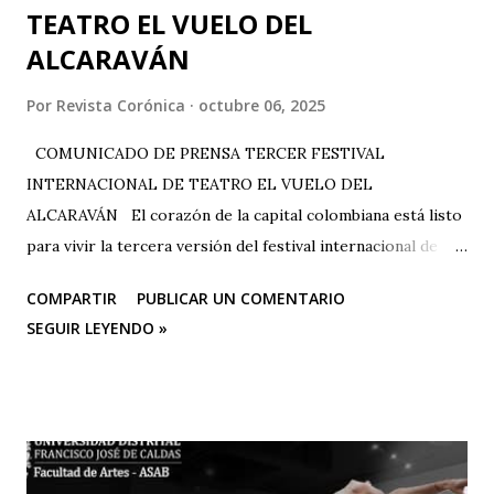
TEATRO EL VUELO DEL
ALCARAVÁN
Por
Revista Corónica
octubre 06, 2025
COMUNICADO DE PRENSA TERCER FESTIVAL
INTERNACIONAL DE TEATRO EL VUELO DEL
ALCARAVÁN El corazón de la capital colombiana está listo
para vivir la tercera versión del festival internacional de
teatro “El Vuelo Del Alcaraván” que se realizará de 3 al 12
COMPARTIR
PUBLICAR UN COMENTARIO
de octubre del 2025 en el Corredor Cultural Del Centro
SEGUIR LEYENDO »
Comercial Los Ángeles, dónde actualmente se han
consolidado 6 escenarios convirtiéndose en un epicentro
artístico vital para la ciudad; Corporación Changua Teatro,
DANTEXCO -Danza Teatro Experimental De Colombia-, El
Galponcito De Umbral- Correo De Voz Teatro , Candela
Teatro y CASA TEA -Teatro Estudio Alcaraván- este último,