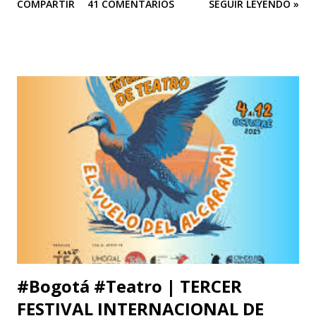
COMPARTIR
41 COMENTARIOS
SEGUIR LEYENDO »
de Colombia. Aquí la columna de Ospina . Revista Corónica
reproduce a continuación la carta abierta del escritor
Fernando Cruz Kronfly : "Cali, Junio 2, 2014 Querido
William: Tú sabes la amistad y el afecto que nos une. Eso
está claro y nada de esto se afectará. Pero, la publicidad de
tu documento me obliga a hablarte en público. Entonces,
debo decirte que tu decisión de preferir al Zorro sobre el
Santo me ha llenado de estupor. No necesitabas explicarla
de una manera tan aterradora. Lo de menos es tu voto
anunciado, del que eres libre y soberano. Se trata de una
decisión que, por supuesto, no comparto pero que
respeto. Así es como suele decirse, con educación? Pero, lo
que me ll...
#Bogotá #Teatro | TERCER
FESTIVAL INTERNACIONAL DE