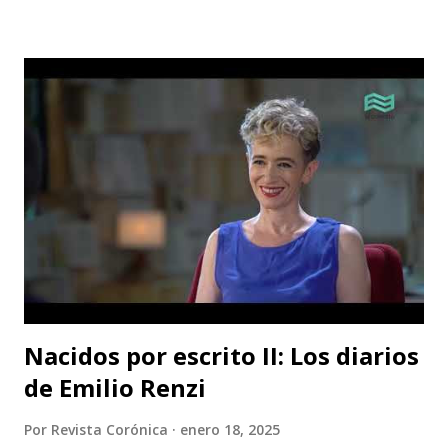
y una poderosa narrativa visual, esta obra reflexiva sobre la
vida y el arte del actor silente promete dejar una huella
imborrable en todos los que la presencien." La Casa del
Silencio se embarcará nuevamente en una gira
internacional, llevando su importante trabajo de teatro
físico con funciones y seminarios a escenarios de Portugal
(dónde La Casa Del Silencio tiene una presencia significativa
ya que el teatro físico tiene un lugar muy importante en la
escena Portuguesa), posteriormente irán a Valencia y
Barcelona. Juan Carlos Agudelo P...
Nacidos por escrito II: Los diarios
de Emilio Renzi
Por
Revista Corónica
enero 18, 2025