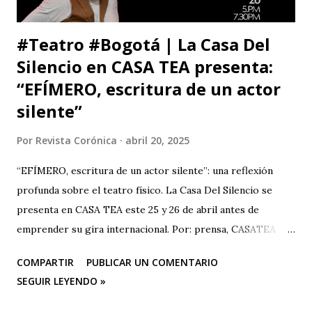
#Teatro #Bogotá | La Casa Del
Silencio en CASA TEA presenta:
“EFÍMERO, escritura de un actor
silente”
Por
Revista Corónica
abril 20, 2025
“EFÍMERO, escritura de un actor silente”: una reflexión
profunda sobre el teatro físico. La Casa Del Silencio se
presenta en CASA TEA este 25 y 26 de abril antes de
emprender su gira internacional. Por: prensa, CASATEA
BOLETÍN DE PRENSA "Después de cautivar al público en
COMPARTIR
PUBLICAR UN COMENTARIO
CASA TEA con sus últimas funciones este 25 y 26 de abril de
SEGUIR LEYENDO »
“Efímero”, La Casa del Silencio se embarcará en una gira
internacional. Con una técnica de mimo corporal dramático