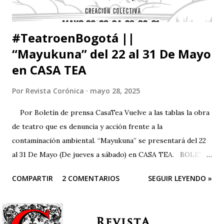
#TeatroenBogotá ||
“Mayukuna” del 22 al 31 De Mayo
en CASA TEA
Por
Revista Corónica
mayo 28, 2025
Por Boletín de prensa CasaTea Vuelve a las tablas la obra
de teatro que es denuncia y acción frente a la
contaminación ambiental. “Mayukuna” se presentará del 22
al 31 De Mayo (De jueves a sábado) en CASA TEA. BOLETÍN
DE PRENSA “Todas las personas del mundo tienen derecho
COMPARTIR
2 COMENTARIOS
SEGUIR LEYENDO »
a un medio ambiente saludable.” El arte es una herramienta
poderosa para alertar sobre situaciones que pueden llegar
a ser catastróficas; Este sentir es el motor de Teatro