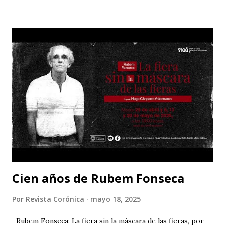
sangre en breve arquitectura de corazón al viento
acostumbrado, amor en rojo y en aroma pura nostalgias de
gorrión enamorado. Quién te hizo rosa-fuego en la
verdura esperanzada y férvida del prado? y ese sufrir de
espinas y dulzura y jardín por alondras clausurado? En tu
clara bondad de miel caliente, sombra casi de fruto
sugerente entre nubes y pájaros soñando. Y en tu llama de
sangre perseguida, indefinidamente indefinida, sigues por
tu perfume caminando.
Cien años de Rubem Fonseca
Por
Revista Corónica
mayo 18, 2025
Rubem Fonseca: La fiera sin la máscara de las fieras, por