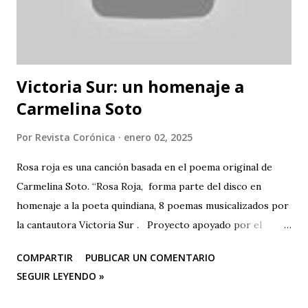
Victoria Sur: un homenaje a
Carmelina Soto
Por
Revista Corónica
enero 02, 2025
Rosa roja es una canción basada en el poema original de
Carmelina Soto. “Rosa Roja, forma parte del disco en
homenaje a la poeta quindiana, 8 poemas musicalizados por
la cantautora Victoria Sur . Proyecto apoyado por el
Ministerio de las Culturas, las Artes y los Saberes,
COMPARTIR
PUBLICAR UN COMENTARIO
Programa Nacional de Concertación Cultural y la Secretaría
SEGUIR LEYENDO »
de Cultura de la gobernación del Quindío ROSA ROJA
(Poema Carmelina Soto/Música: Victoria Sur) Eres la