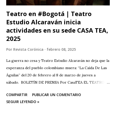
Teatro en #Bogotá | Teatro
Estudio Alcaraván inicia
actividades en su sede CASA TEA,
2025
Por
Revista Corónica
febrero 08, 2025
La guerra no cesa y Teatro Estudio Alcaraván no deja que la
esperanza del pueblo colombiano muera: “La Caída De Las
Águilas” del 20 de febrero al 8 de marzo de jueves a
sábado. BOLETÍN DE PRENSA Por CasaTEA EL TEATRO
LUCHANDO CONTRA EL OLVIDO Teatro Estudio
COMPARTIR
PUBLICAR UN COMENTARIO
Alcaraván inicia actividades en su sede CASA TEA con un
SEGUIR LEYENDO »
homenaje muy especial que se hará en conmemoración de
los 25 años de la tragedia del Salado (Carmen de Bolívar),